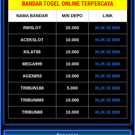
BANDAR TOGEL ONLINE TERPERCAYA
NAMA BANDAR
MIN DEPO
LINK
RMSLOT
20.000
KLIK DI SINI
ACEKSLOT
10.000
KLIK DI SINI
KILAT88
10.000
KLIK DI SINI
MEGA999
10.000
KLIK DI SINI
AGEN855
10.000
KLIK DI SINI
TRIBUN188
5.000
KLIK DI SINI
TRIBUN885
10.000
KLIK DI SINI
TRIBUN88
10.000
KLIK DI SINI