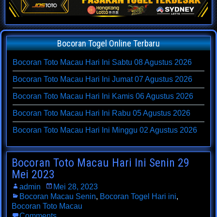
Bocoran Togel Online Terbaru
Bocoran Toto Macau Hari Ini Sabtu 08 Agustus 2026
Bocoran Toto Macau Hari Ini Jumat 07 Agustus 2026
Bocoran Toto Macau Hari Ini Kamis 06 Agustus 2026
Bocoran Toto Macau Hari Ini Rabu 05 Agustus 2026
Bocoran Toto Macau Hari Ini Minggu 02 Agustus 2026
Bocoran Toto Macau Hari Ini Senin 29
Mei 2023
admin
Mei 28, 2023
Bocoran Macau Senin
,
Bocoran Togel Hari ini
,
Bocoran Toto Macau
Comments