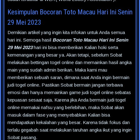
Kesimpulan Bocoran Toto Macau Hari Ini Senin
29 Mei 2023
Demikian artikel yang ingin kita infokan untuk Anda semua
hari ini. Semoga hasil
Bocoran Toto Macau Hari Ini Senin
29 Mei 2023
hari ini bisa memberikan Kalian hoki serta
kemenangan yang besar ya. Akan tetapi, sebelum Sobat
melakukan bettingan togel online dan memainkan hasil angka
main yang sudah admin berikan. Maka kami mau
memberikan sebuah saran, dimana saat Anda ingin bermain
judi togel online. Pastikan Sobat bermain jangan terbawa
emosi dan hanya memainkan game judi togel online sebatas
kepuasan sesaat saja. Karena jika Anda bermain judi togel
online memakai nafsu yang berlebihan, maka Sobat akan
masuk dalam fase yang menyebabkan Kalian bisa
mendapatkan kekalahan yang besar. Karena tidak fokus dan
terlalu gegabah saat melakukan taruhan angka ikut yang ingin
Sobat pasang.