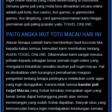
togel online Macau yang mulai berkembang di Indonesia.
Dimana game judi yang mulai bisa dimainkan secara online
adalah judi bola, live casino, live games, e-games/slot
games, live dingdong, card games/permainan kartu hingga
permainan judi paling populer yaitu TOGEL ONLINE.
PAITO ANGKA IKUT TOTO MACAU HARI INI
Alasan kenapa setelah kami memberikan hasil bocoran kita
kepada kalian semua, kemudian kami membahas tentang
AGEN TOGEL ONLINE. Dikarenakan kami sangat merasa
prihatin kepada sebagian besar pemain togel online yang
mengalami kekalahan sewaktu taruhan judi togel macau. Hal
ini disebabkan oleh kurangnya pemahaman maupun
pengertian tentang betapa pentingnya melakukan sortir agen
yang ingin diunggulkan. Karena tidak semua
bandar judi
togel Macau
yang Sobat temukan merupakan agen yang
benar-benar dapat bertanggung jawab atas semua
kemenangan yang sudah Sobat dapatkan. Banyak situs yang
bermunculan hanya ingin mendapatkan keuntungan semata