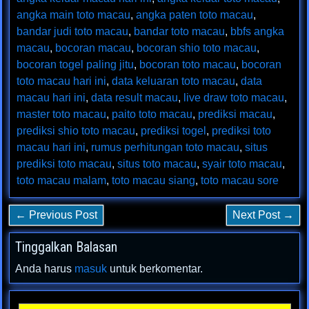
angka main toto macau
,
angka paten toto macau
,
bandar judi toto macau
,
bandar toto macau
,
bbfs angka
macau
,
bocoran macau
,
bocoran shio toto macau
,
bocoran togel paling jitu
,
bocoran toto macau
,
bocoran
toto macau hari ini
,
data keluaran toto macau
,
data
macau hari ini
,
data result macau
,
live draw toto macau
,
master toto macau
,
paito toto macau
,
prediksi macau
,
prediksi shio toto macau
,
prediksi togel
,
prediksi toto
macau hari ini
,
rumus perhitungan toto macau
,
situs
prediksi toto macau
,
situs toto macau
,
syair toto macau
,
toto macau malam
,
toto macau siang
,
toto macau sore
← Previous Post
Next Post →
Tinggalkan Balasan
Anda harus
masuk
untuk berkomentar.