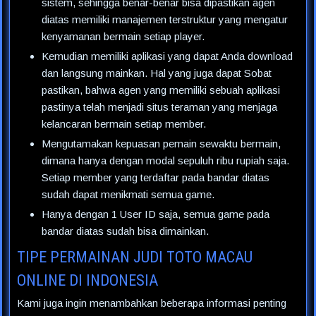
sistem, sehingga benar-benar bisa dipastikan agen
diatas memiliki manajemen terstruktur yang mengatur
kenyamanan bermain setiap player.
Kemudian memiliki aplikasi yang dapat Anda download
dan langsung mainkan. Hal yang juga dapat Sobat
pastikan, bahwa agen yang memiliki sebuah aplikasi
pastinya telah menjadi situs teraman yang menjaga
kelancaran bermain setiap member.
Mengutamakan kepuasan pemain sewaktu bermain,
dimana hanya dengan modal sepuluh ribu rupiah saja.
Setiap member yang terdaftar pada bandar diatas
sudah dapat menikmati semua game.
Hanya dengan 1 User ID saja, semua game pada
bandar diatas sudah bisa dimainkan.
TIPE PERMAINAN JUDI TOTO MACAU
ONLINE DI INDONESIA
Kami juga ingin menambahkan beberapa informasi penting