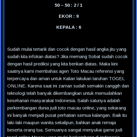
50 – 50 : 2 / 1
EKOR : 9
KEPALA : 6
Sudah mulai tertarik dan cocok dengan hasil angka jitu yang
sudah kita infokan diatas? Jika memang Sobat sudah cocok
dengan hasil prediksi yang kita berikan diatas. Maka kini
saatnya kami membahas agen Toto Macau referensi yang
terpercaya dan aman untuk Kalian lakukan taruhan TOGEL
ONLINE. Karena saat ini zaman sudah semakin canggih dan
teknologi telah banyak dikembangkan untuk memudahkan
keseharian masyarakat Indonesia. Salah satunya adalah
perkembangan dunia judi toto macau online, yang sekarang
ini banyak menjadi pusat perhatian semua kalangan. Baik itu
laki-laki maupun wanita sekalipun, bahkan anak remaja
beserta orang tua. Semuanya sangat menyukai game judi