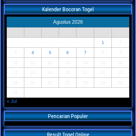
Kalender Bocoran Togel
Agustus 2026
S
S
R
K
J
S
M
1
2
3
4
5
6
7
8
9
10
11
12
13
14
15
16
17
18
19
20
21
22
23
24
25
26
27
28
29
30
31
« Jul
Pencarian Populer
Result Togel Online