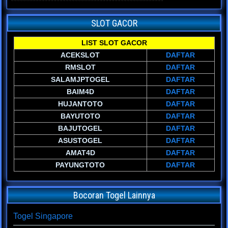
SLOT GACOR
LIST SLOT GACOR
ACEKSLOT
DAFTAR
RMSLOT
DAFTAR
SALAMJPTOGEL
DAFTAR
BAIM4D
DAFTAR
HUJANTOTO
DAFTAR
BAYUTOTO
DAFTAR
BAJUTOGEL
DAFTAR
ASUSTOGEL
DAFTAR
AMAT4D
DAFTAR
PAYUNGTOTO
DAFTAR
Bocoran Togel Lainnya
Togel Singapore