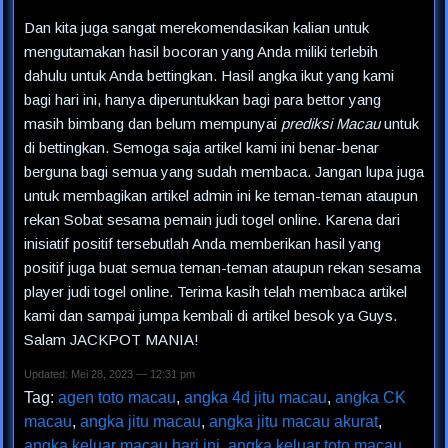
Dan kita juga sangat merekomendasikan kalian untuk
mengutamakan hasil bocoran yang Anda miliki terlebih
dahulu untuk Anda bettingkan. Hasil angka ikut yang kami
bagi hari ini, hanya diperuntukkan bagi para bettor yang
masih bimbang dan belum mempunyai
prediksi Macau
untuk
di bettingkan. Semoga saja artikel kami ini benar-benar
berguna bagi semua yang sudah membaca. Jangan lupa juga
untuk membagikan artikel admin ini ke teman-teman ataupun
rekan Sobat sesama pemain judi togel online. Karena dari
inisiatif positif tersebutlah Anda memberikan hasil yang
positif juga buat semua teman-teman ataupun rekan sesama
player judi togel online. Terima kasih telah membaca artikel
kami dan sampai jumpa kembali di artikel besok ya Guys.
Salam JACKPOT MANIA!
Updated: Mei 28, 2023 — 12:31 pm
Tag:
agen toto macau
,
angka 4d jitu macau
,
angka CK
macau
,
angka jitu macau
,
angka jitu macau akurat
,
angka keluar macau hari ini
,
angka keluar toto macau
,