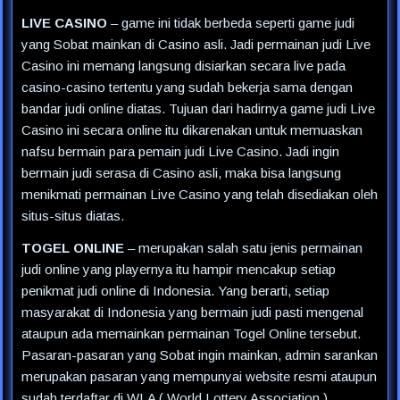
LIVE CASINO
– game ini tidak berbeda seperti game judi
yang Sobat mainkan di Casino asli. Jadi permainan judi Live
Casino ini memang langsung disiarkan secara live pada
casino-casino tertentu yang sudah bekerja sama dengan
bandar judi online diatas. Tujuan dari hadirnya game judi Live
Casino ini secara online itu dikarenakan untuk memuaskan
nafsu bermain para pemain judi Live Casino. Jadi ingin
bermain judi serasa di Casino asli, maka bisa langsung
menikmati permainan Live Casino yang telah disediakan oleh
situs-situs diatas.
TOGEL ONLINE
– merupakan salah satu jenis permainan
judi online yang playernya itu hampir mencakup setiap
penikmat judi online di Indonesia. Yang berarti, setiap
masyarakat di Indonesia yang bermain judi pasti mengenal
ataupun ada memainkan permainan Togel Online tersebut.
Pasaran-pasaran yang Sobat ingin mainkan, admin sarankan
merupakan pasaran yang mempunyai website resmi ataupun
sudah terdaftar di WLA ( World Lottery Association ).