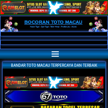
Bocoran Toto Macau AKURAT
Bocoran angka jitu toto macau paling akurat | prediksi situs agen bandar
toto macau terpercaya | nomor main macau | data keluaran macau hari ini
BANDAR TOTO MACAU TERPERCAYA DAN TERBAIK