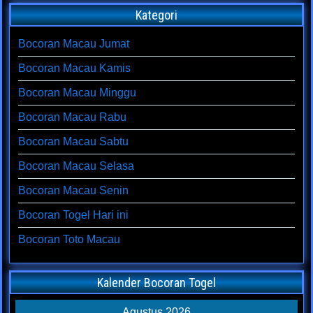
Kategori
Bocoran Macau Jumat
Bocoran Macau Kamis
Bocoran Macau Minggu
Bocoran Macau Rabu
Bocoran Macau Sabtu
Bocoran Macau Selasa
Bocoran Macau Senin
Bocoran Togel Hari ini
Bocoran Toto Macau
Kalender Bocoran Togel
Agustus 2026