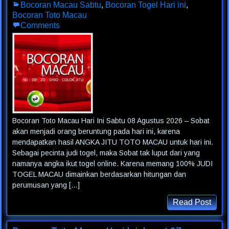
Bocoran Macau Sabtu
,
Bocoran Togel Hari ini
,
Bocoran Toto Macau
Comments
Bocoran Toto Macau Hari Ini Sabtu 08 Agustus 2026 – Sobat
akan menjadi orang beruntung pada hari ini, karena
mendapatkan hasil ANGKA JITU TOTO MACAU untuk hari ini.
Sebagai pecinta judi togel, maka Sobat tak luput dari yang
namanya angka ikut togel online. Karena memang 100% JUDI
TOGEL MACAU dimainkan berdasarkan hitungan dan
perumusan yang […]
Read Post