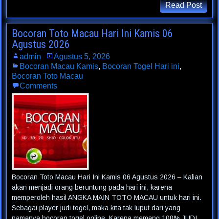
Read Post
Bocoran Toto Macau Hari Ini Kamis 06
Agustus 2026
admin
Agustus 5, 2026
Bocoran Macau Kamis
,
Bocoran Togel Hari ini
,
Bocoran Toto Macau
Comments
Bocoran Toto Macau Hari Ini Kamis 06 Agustus 2026 – Kalian
akan menjadi orang beruntung pada hari ini, karena
memperoleh hasil ANGKA MAIN TOTO MACAU untuk hari ini.
Sebagai player judi togel, maka kita tak luput dari yang
namanya bocoran togel online. Karena memang 100% JUDI