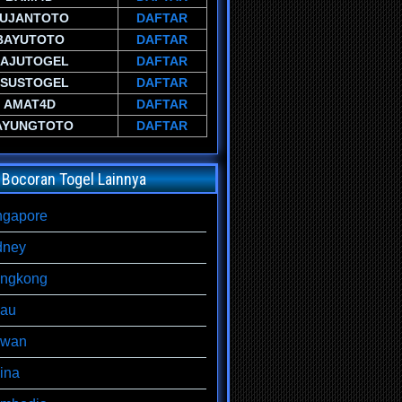
UJANTOTO
DAFTAR
BAYUTOTO
DAFTAR
AJUTOGEL
DAFTAR
SUSTOGEL
DAFTAR
AMAT4D
DAFTAR
AYUNGTOTO
DAFTAR
Bocoran Togel Lainnya
ngapore
dney
ongkong
cau
iwan
ina