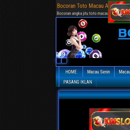
Bocoran Toto Macau AKURAT
Bocoran angka jitu toto macau paling akurat
HOME
Macau Senin
Macau
PASANG IKLAN