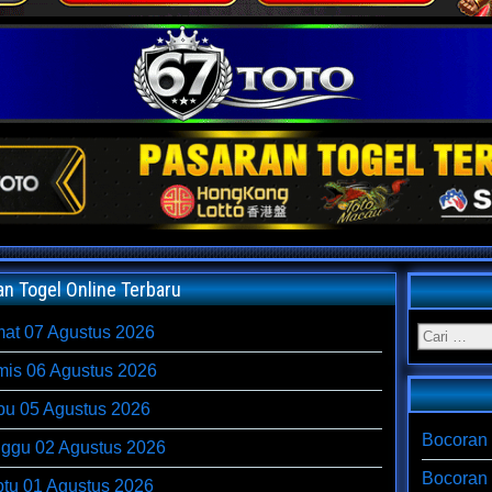
n Togel Online Terbaru
mat 07 Agustus 2026
mis 06 Agustus 2026
bu 05 Agustus 2026
Bocoran
nggu 02 Agustus 2026
Bocoran
btu 01 Agustus 2026