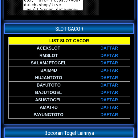
SLOT GACOR
LIST SLOT GACOR
ACEKSLOT
DAFTAR
RMSLOT
DAFTAR
SALAMJPTOGEL
DAFTAR
BAIM4D
DAFTAR
HUJANTOTO
DAFTAR
BAYUTOTO
DAFTAR
BAJUTOGEL
DAFTAR
ASUSTOGEL
DAFTAR
AMAT4D
DAFTAR
PAYUNGTOTO
DAFTAR
Bocoran Togel Lainnya