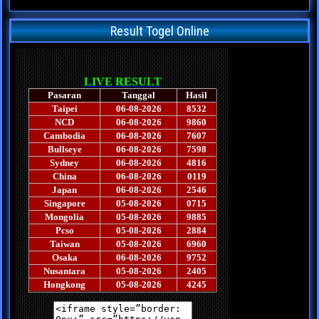
Result Togel Online