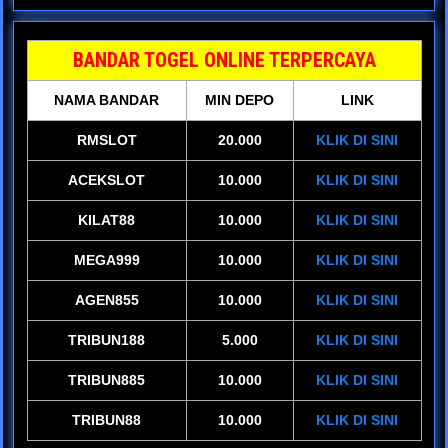
BANDAR TOGEL ONLINE TERPERCAYA
NAMA BANDAR
MIN DEPO
LINK
RMSLOT
20.000
KLIK DI SINI
ACEKSLOT
10.000
KLIK DI SINI
KILAT88
10.000
KLIK DI SINI
MEGA999
10.000
KLIK DI SINI
AGEN855
10.000
KLIK DI SINI
TRIBUN188
5.000
KLIK DI SINI
TRIBUN885
10.000
KLIK DI SINI
TRIBUN88
10.000
KLIK DI SINI