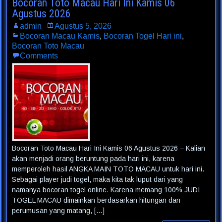
Bocoran Toto Macau Hari Ini Kamis 06
Agustus 2026
admin
Agustus 5, 2026
Bocoran Macau Kamis
,
Bocoran Togel Hari ini
,
Bocoran Toto Macau
Comments
Bocoran Toto Macau Hari Ini Kamis 06 Agustus 2026 – Kalian
akan menjadi orang beruntung pada hari ini, karena
memperoleh hasil ANGKA MAIN TOTO MACAU untuk hari ini.
Sebagai player judi togel, maka kita tak luput dari yang
namanya bocoran togel online. Karena memang 100% JUDI
TOGEL MACAU dimainkan berdasarkan hitungan dan
perumusan yang matang, […]