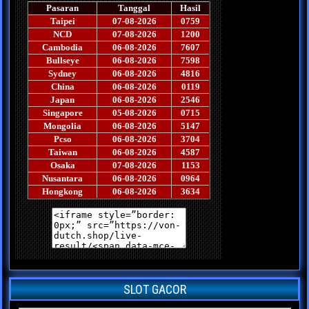
SLOT GACOR