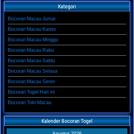
Kategori
Bocoran Macau Jumat
Bocoran Macau Kamis
Bocoran Macau Minggu
Bocoran Macau Rabu
Bocoran Macau Sabtu
Bocoran Macau Selasa
Bocoran Macau Senin
Bocoran Togel Hari ini
Bocoran Toto Macau
Kalender Bocoran Togel
Agustus 2026