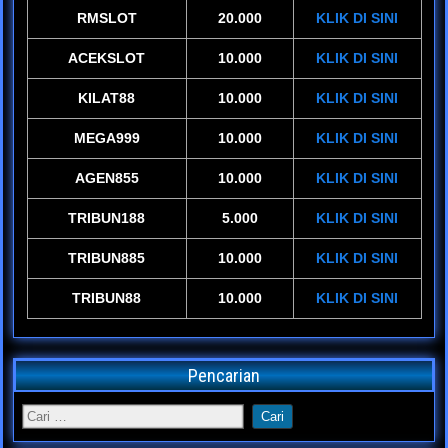
RMSLOT
20.000
KLIK DI SINI
ACEKSLOT
10.000
KLIK DI SINI
KILAT88
10.000
KLIK DI SINI
MEGA999
10.000
KLIK DI SINI
AGEN855
10.000
KLIK DI SINI
TRIBUN188
5.000
KLIK DI SINI
TRIBUN885
10.000
KLIK DI SINI
TRIBUN88
10.000
KLIK DI SINI
Pencarian