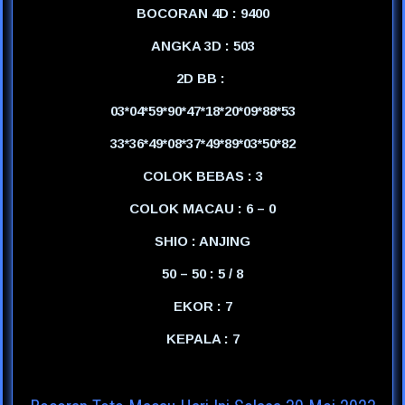
BOCORAN 4D : 9400
ANGKA 3D : 503
2D BB :
03*04*59*90*47*18*20*09*88*53
33*36*49*08*37*49*89*03*50*82
COLOK BEBAS : 3
COLOK MACAU : 6 – 0
SHIO : ANJING
50 – 50 : 5 / 8
EKOR : 7
KEPALA : 7