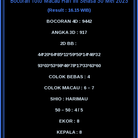
Bocoran Toto Macau Hari Ini Selasa 30 Mei 2023
(Result : 16.15 WIB)
BOCORAN 4D : 9442
ANGKA 3D : 917
2D BB :
44*20*64*85*11*59*50*14*46*32
93*03*53*98*46*78*17*33*63*60
COLOK BEBAS : 4
COLOK MACAU : 6 – 7
SHIO : HARIMAU
50 – 50 : 4 / 5
EKOR : 8
KEPALA : 8