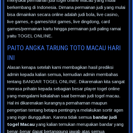
menyukai permainan judi togel online Macau yang mulai
berkembang di Indonesia. Dimana permainan judi yang mulai
bisa dimainkan secara online adalah judi bola, live casino,
live games, e-games/slot games, live dingdong, card
games/permainan kartu hingga permainan judi paling ramai
yaitu TOGEL ONLINE.
PAITO ANGKA TARUNG TOTO MACAU HARI
INI
Alasan kenapa setelah kami membagikan hasil prediksi
admin kepada kalian semua, kemudian admin membahas
tentang BANDAR TOGEL ONLINE. Dikarenakan kita sangat
merasa prihatin kepada sebagian besar player togel online
yang mengalami kekalahan saat bermain judi togel macau.
Hal ini dikarenakan kurangnya pemahaman maupun
pengertian tentang betapa pentingnya melakukan sortir agen
yang ingin diunggulkan. Karena tidak semua
bandar judi
togel Macau
yang kalian temukan merupakan bandar yang
benar-benar dapat bertanggung jawab atas semua