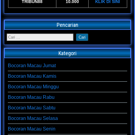
TRIBUN88
10.000
KLIK DI SINI
Pencarian
Kategori
Bocoran Macau Jumat
Bocoran Macau Kamis
Bocoran Macau Minggu
Bocoran Macau Rabu
Bocoran Macau Sabtu
Bocoran Macau Selasa
Bocoran Macau Senin