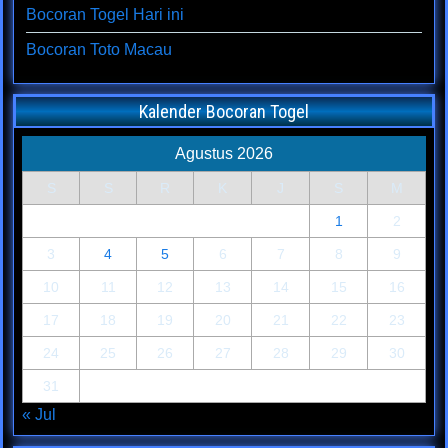
Bocoran Togel Hari ini
Bocoran Toto Macau
Kalender Bocoran Togel
Agustus 2026
S
S
R
K
J
S
M
1
2
3
4
5
6
7
8
9
10
11
12
13
14
15
16
17
18
19
20
21
22
23
24
25
26
27
28
29
30
31
« Jul