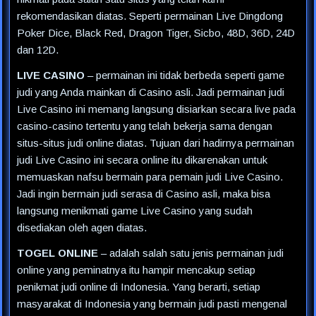
rekomendasikan diatas. Seperti permainan Live Dingdong
Poker Dice, Black Red, Dragon Tiger, Sicbo, 48D, 36D, 24D
dan 12D.
LIVE CASINO
– permainan ini tidak berbeda seperti game
judi yang Anda mainkan di Casino asli. Jadi permainan judi
Live Casino ini memang langsung disiarkan secara live pada
casino-casino tertentu yang telah bekerja sama dengan
situs-situs judi online diatas. Tujuan dari hadirnya permainan
judi Live Casino ini secara online itu dikarenakan untuk
memuaskan nafsu bermain para pemain judi Live Casino.
Jadi ingin bermain judi serasa di Casino asli, maka bisa
langsung menikmati game Live Casino yang sudah
disediakan oleh agen diatas.
TOGEL ONLINE
– adalah salah satu jenis permainan judi
online yang peminatnya itu hampir mencakup setiap
penikmat judi online di Indonesia. Yang berarti, setiap
masyarakat di Indonesia yang bermain judi pasti mengenal