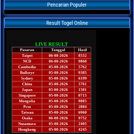
Pencarian Populer
Result Togel Online