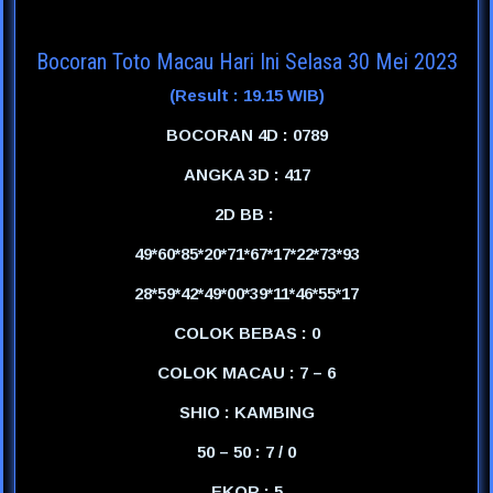
Bocoran Toto Macau Hari Ini Selasa 30 Mei 2023
(Result : 19.15 WIB)
BOCORAN 4D : 0789
ANGKA 3D : 417
2D BB :
49*60*85*20*71*67*17*22*73*93
28*59*42*49*00*39*11*46*55*17
COLOK BEBAS : 0
COLOK MACAU : 7 – 6
SHIO : KAMBING
50 – 50 : 7 / 0
EKOR : 5