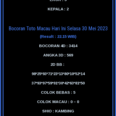
KEPALA : 2
Bocoran Toto Macau Hari Ini Selasa 30 Mei 2023
(Result : 22.15 WIB)
BOCORAN 4D : 3414
ANGKA 3D : 569
2D BB :
98*25*93*71*23*13*80*10*52*14
37*93*97*59*91*30*42*63*81*50
COLOK BEBAS : 5
COLOK MACAU : 0 – 0
SHIO : KAMBING