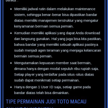
berikut :
Memiliki jadwal rutin dalam melakukan maintenance
sistem, sehingga benar-benar bisa dipastikan bandar
diatas memiliki manajemen terstruktur yang mengatur
kenyamanan bermain semua pemain.
Kemudian memiliki aplikasi yang dapat Anda download
dan langsung gunakan. Hal yang juga bisa kita pastikan,
bahwa bandar yang memiliki sebuah aplikasi pastinya
sudah menjadi agen teraman yang menjaga kelancaran
bermain semua pemain.
Mengutamakan kepuasan member saat bermain,
dimana hanya dengan modal sepuluh ribu rupiah saja.
Setiap player yang terdaftar pada situs-situs diatas
sudah dapat menikmati setiap permainan.
Hanya dengan 1 User ID saja, setiap game pada
bandar diatas telah bisa dimainkan.
TIPE PERMAINAN JUDI TOTO MACAU