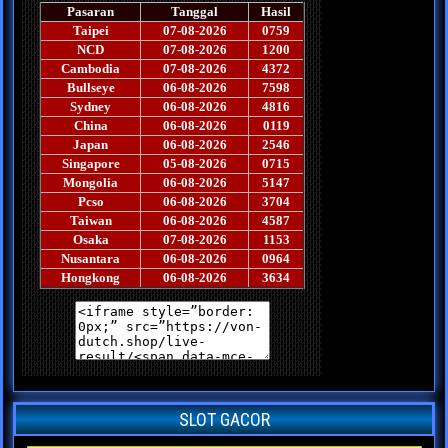
SLOT GACOR