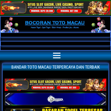
Bocoran Toto Macau AKURAT
Bocoran angka jitu toto macau paling akurat | prediksi situs agen bandar
toto macau terpercaya | nomor main macau | data keluaran macau hari ini
BANDAR TOTO MACAU TERPERCAYA DAN TERBAIK