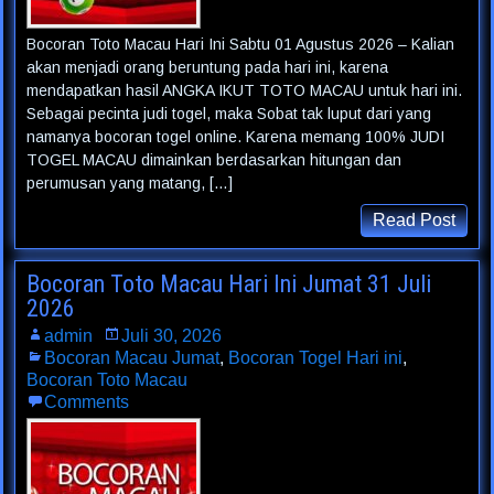
Bocoran Toto Macau Hari Ini Sabtu 01 Agustus 2026 – Kalian
akan menjadi orang beruntung pada hari ini, karena
mendapatkan hasil ANGKA IKUT TOTO MACAU untuk hari ini.
Sebagai pecinta judi togel, maka Sobat tak luput dari yang
namanya bocoran togel online. Karena memang 100% JUDI
TOGEL MACAU dimainkan berdasarkan hitungan dan
perumusan yang matang, […]
Read Post
Bocoran Toto Macau Hari Ini Jumat 31 Juli
2026
admin
Juli 30, 2026
Bocoran Macau Jumat
,
Bocoran Togel Hari ini
,
Bocoran Toto Macau
Comments