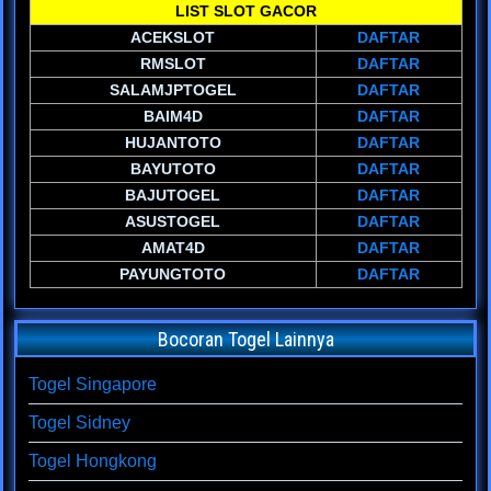
LIST SLOT GACOR
ACEKSLOT
DAFTAR
RMSLOT
DAFTAR
SALAMJPTOGEL
DAFTAR
BAIM4D
DAFTAR
HUJANTOTO
DAFTAR
BAYUTOTO
DAFTAR
BAJUTOGEL
DAFTAR
ASUSTOGEL
DAFTAR
AMAT4D
DAFTAR
PAYUNGTOTO
DAFTAR
Bocoran Togel Lainnya
Togel Singapore
Togel Sidney
Togel Hongkong