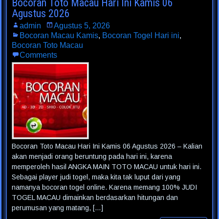
Bocoran Toto Macau Hari Ini Kamis 06
Agustus 2026
admin
Agustus 5, 2026
Bocoran Macau Kamis
,
Bocoran Togel Hari ini
,
Bocoran Toto Macau
Comments
Bocoran Toto Macau Hari Ini Kamis 06 Agustus 2026 – Kalian
akan menjadi orang beruntung pada hari ini, karena
memperoleh hasil ANGKA MAIN TOTO MACAU untuk hari ini.
Sebagai player judi togel, maka kita tak luput dari yang
namanya bocoran togel online. Karena memang 100% JUDI
TOGEL MACAU dimainkan berdasarkan hitungan dan
perumusan yang matang, […]