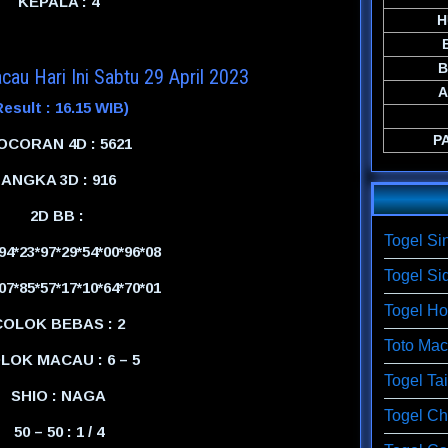
KEPALA : 4
H
B
au Hari Ini Sabtu 29 April 2023
A
Result : 16.15 WIB)
P
OCORAN 4D : 5621
ANGKA 3D : 916
2D BB :
Togel Si
94*23*97*29*54*00*96*08
Togel Si
07*85*57*17*10*64*70*01
Togel H
COLOK BEBAS : 2
Toto Ma
LOK MACAU : 6 – 5
Togel Ta
SHIO : NAGA
Togel Ch
50 – 50 : 1 / 4