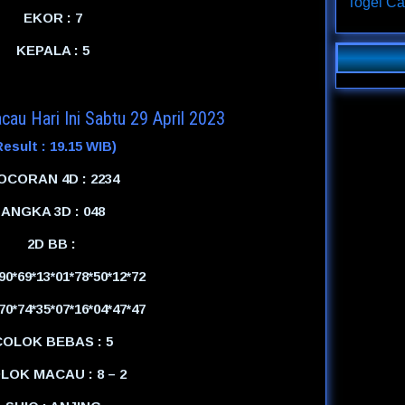
Togel C
EKOR : 7
KEPALA : 5
au Hari Ini Sabtu 29 April 2023
Result : 19.15 WIB)
OCORAN 4D : 2234
ANGKA 3D : 048
2D BB :
90*69*13*01*78*50*12*72
70*74*35*07*16*04*47*47
COLOK BEBAS : 5
LOK MACAU : 8 – 2