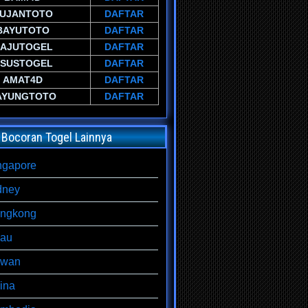
UJANTOTO
DAFTAR
BAYUTOTO
DAFTAR
AJUTOGEL
DAFTAR
SUSTOGEL
DAFTAR
AMAT4D
DAFTAR
AYUNGTOTO
DAFTAR
Bocoran Togel Lainnya
ngapore
dney
ongkong
cau
iwan
ina