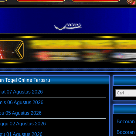
n Togel Online Terbaru
mat 07 Agustus 2026
mis 06 Agustus 2026
bu 05 Agustus 2026
Bocoran
nggu 02 Agustus 2026
Bocoran
btu 01 Agustus 2026