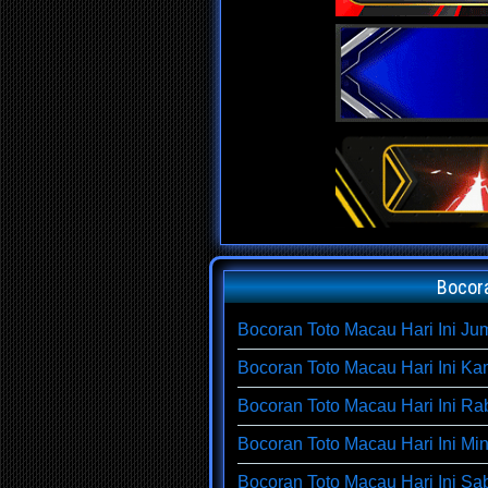
Bocora
Bocoran Toto Macau Hari Ini Ju
Bocoran Toto Macau Hari Ini Ka
Bocoran Toto Macau Hari Ini Ra
Bocoran Toto Macau Hari Ini Mi
Bocoran Toto Macau Hari Ini Sa