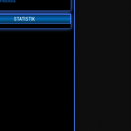
ambodia
STATISTIK