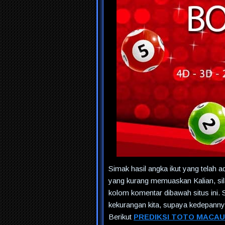
Simak hasil angka ikut yang telah ad
yang kurang memuaskan Kalian, sil
kolom komentar dibawah situs ini
kekurangan kita, supaya kedepanny
Berikut
PREDIKSI TOTO MACAU