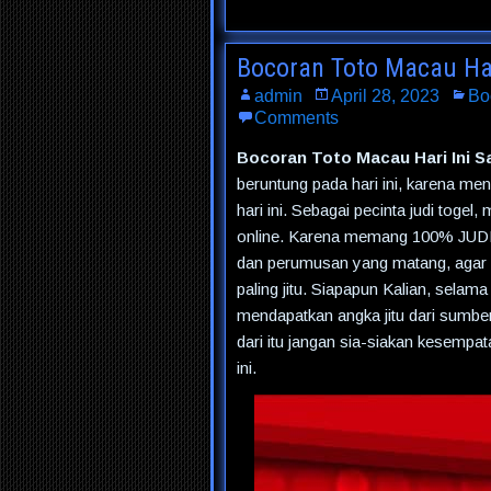
Bocoran Toto Macau Har
admin
April 28, 2023
Bo
Comments
Bocoran Toto Macau Hari Ini Sa
beruntung pada hari ini, karena me
hari ini. Sebagai pecinta judi togel
online. Karena memang 100% JUD
dan perumusan yang matang, agar a
paling jitu. Siapapun Kalian, sela
mendapatkan angka jitu dari sumbe
dari itu jangan sia-siakan kesempa
ini.