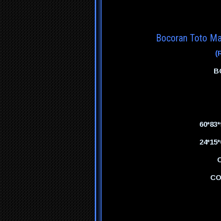
Bocoran Toto Mac
(
B
60*83*
24*15*
CO