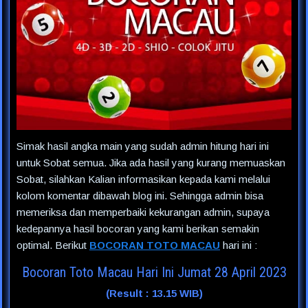
Simak hasil angka main yang sudah admin hitung hari ini
untuk Sobat semua. Jika ada hasil yang kurang memuaskan
Sobat, silahkan Kalian informasikan kepada kami melalui
kolom komentar dibawah blog ini. Sehingga admin bisa
memeriksa dan memperbaiki kekurangan admin, supaya
kedepannya hasil bocoran yang kami berikan semakin
optimal. Berikut
BOCORAN TOTO MACAU
hari ini :
Bocoran Toto Macau Hari Ini Jumat 28 April 2023
(Result : 13.15 WIB)