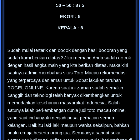
50 – 50 : 8 / 5
EKOR : 5
KEPALA : 6
Sudah mulai tertarik dan cocok dengan hasil bocoran yang
sudah kami berikan diatas? Jika memang Anda sudah cocok
dengan hasil angka main yang kita berikan diatas. Maka kini
saatnya admin membahas situs Toto Macau rekomendasi
yang terpercaya dan aman untuk Sobat lakukan taruhan
TOGEL ONLINE. Karena saat ini zaman sudah semakin
canggih dan teknologi telah banyak dikembangkan untuk
memudahkan keseharian masyarakat Indonesia. Salah
satunya ialah perkembangan dunia judi toto macau online,
yang saat ini banyak menjadi pusat perhatian semua
kalangan. Baik itu laki-laki maupun wanita sekalipun, bahkan
anak remaja beserta orang tua. Semuanya sangat suka