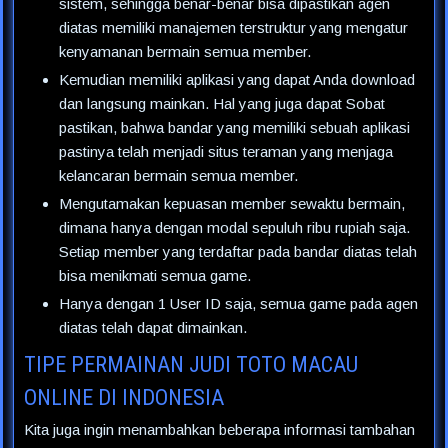
sistem, sehingga benar-benar bisa dipastikan agen
diatas memiliki manajemen terstruktur yang mengatur
kenyamanan bermain semua member.
Kemudian memiliki aplikasi yang dapat Anda download
dan langsung mainkan. Hal yang juga dapat Sobat
pastikan, bahwa bandar yang memiliki sebuah aplikasi
pastinya telah menjadi situs teraman yang menjaga
kelancaran bermain semua member.
Mengutamakan kepuasan member sewaktu bermain,
dimana hanya dengan modal sepuluh ribu rupiah saja.
Setiap member yang terdaftar pada bandar diatas telah
bisa menikmati semua game.
Hanya dengan 1 User ID saja, semua game pada agen
diatas telah dapat dimainkan.
TIPE PERMAINAN JUDI TOTO MACAU
ONLINE DI INDONESIA
Kita juga ingin menambahkan beberapa informasi tambahan