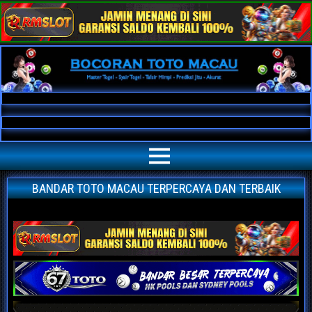
Bocoran Toto Macau AKURAT
Bocoran angka jitu toto macau paling akurat | prediksi situs agen bandar
toto macau terpercaya | nomor main macau | data keluaran macau hari ini
BANDAR TOTO MACAU TERPERCAYA DAN TERBAIK