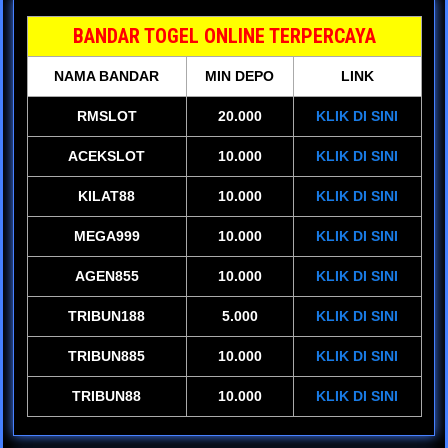
BANDAR TOGEL ONLINE TERPERCAYA
NAMA BANDAR
MIN DEPO
LINK
RMSLOT
20.000
KLIK DI SINI
ACEKSLOT
10.000
KLIK DI SINI
KILAT88
10.000
KLIK DI SINI
MEGA999
10.000
KLIK DI SINI
AGEN855
10.000
KLIK DI SINI
TRIBUN188
5.000
KLIK DI SINI
TRIBUN885
10.000
KLIK DI SINI
TRIBUN88
10.000
KLIK DI SINI