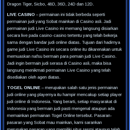
Dragon Tiger, Sicbo, 48D, 36D, 24D dan 12D.
LIVE CASINO
– permainan ini tidak berbeda seperti
permainan judi yang Sobat mainkan di Casino asli. Jadi
permainan judi Live Casino ini memang langsung disiarkan
secara live pada casino-casino tertentu yang telah bekerja
sama dengan bandar judi online diatas. Tujuan dari hadirnya
game judi Live Casino ini secara online itu dikarenakan untuk
memuaskan nafsu bermain para pemain judi Live Casino.
Jadi ingin bermain judi serasa di Casino asli, maka bisa
langsung menikmati permainan Live Casino yang telah
disediakan oleh agen diatas.
TOGEL ONLINE
– merupakan salah satu jenis permainan
judi online yang playernya itu hampir mencakup setiap player
judi online di Indonesia. Yang berarti, setiap masyarakat di
Indonesia yang bermain judi pasti mengenal ataupun ada
memainkan permainan Togel Online tersebut. Pasaran-
pasaran yang Sobat mau mainkan, kami sarankan
merupakan pasaran yang memiliki situs resmi ataupun telah