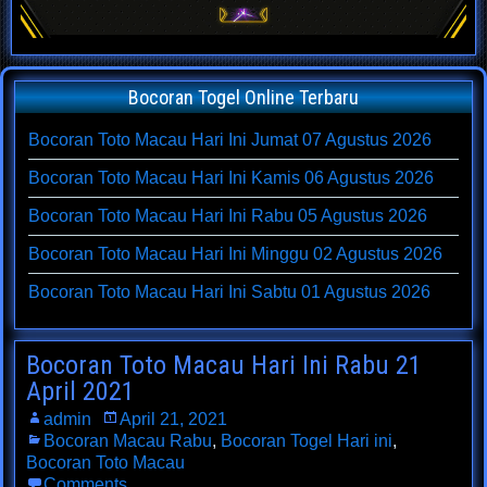
Bocoran Togel Online Terbaru
Bocoran Toto Macau Hari Ini Jumat 07 Agustus 2026
Bocoran Toto Macau Hari Ini Kamis 06 Agustus 2026
Bocoran Toto Macau Hari Ini Rabu 05 Agustus 2026
Bocoran Toto Macau Hari Ini Minggu 02 Agustus 2026
Bocoran Toto Macau Hari Ini Sabtu 01 Agustus 2026
Bocoran Toto Macau Hari Ini Rabu 21
April 2021
admin
April 21, 2021
Bocoran Macau Rabu
,
Bocoran Togel Hari ini
,
Bocoran Toto Macau
Comments