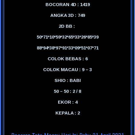
BOCORAN 4D : 1419
ANGKA 3D : 749
2D BB :
50*71*10*59*32*65*33*26*85*39
88*94*38*97*91*33*09*51*07*71
COLOK BEBAS : 6
COLOK MACAU : 9 – 3
SHIO : BABI
50 – 50 : 2 / 8
EKOR : 4
KEPALA : 2