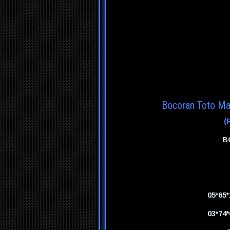
Bocoran Toto Mac
(
B
05*65*
03*74*