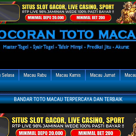
 | prediksi situs agen bandar toto macau terpercaya | nomor main macau | dat
 Selasa
Macau Rabu
Macau Kamis
Macau Jumat
Macau
BANDAR TOTO MACAU TERPERCAYA DAN TERBAIK