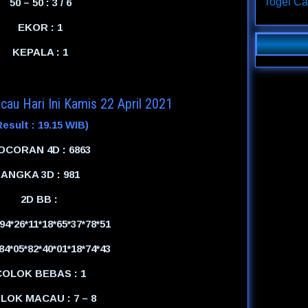
Togel C
50 – 50 : 3 / 6
EKOR : 1
KEPALA : 1
au Hari Ini Kamis 22 April 2021
Result : 19.15 WIB)
OCORAN 4D : 6863
ANGKA 3D : 981
2D BB :
94*26*11*18*65*37*78*51
84*05*82*40*01*18*74*43
COLOK BEBAS : 1
LOK MACAU : 7 – 8