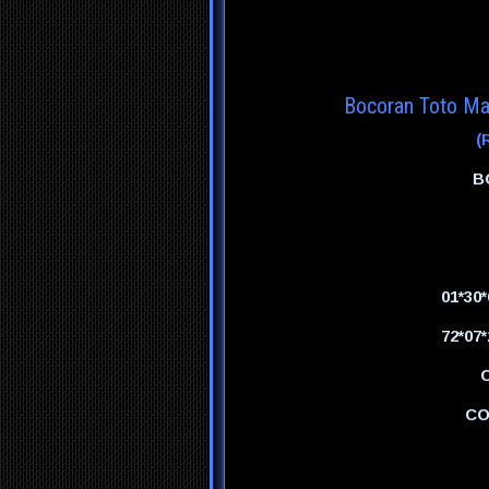
Bocoran Toto Mac
(
B
01*30*
72*07*
CO