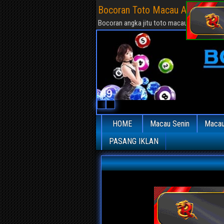
Bocoran Toto Macau AKURAT
Bocoran angka jitu toto macau paling akurat
HOME
Macau Senin
Macau
PASANG IKLAN