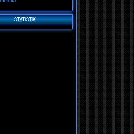
ambodia
STATISTIK