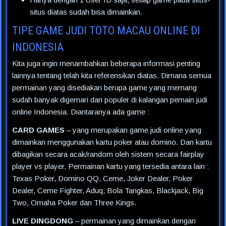
situs diatas sudah bisa dimainkan.
TIPE GAME JUDI TOTO MACAU ONLINE DI
INDONESIA
Kita juga ingin menambahkan beberapa informasi penting
lainnya tentang telah kita referensikan diatas. Dimana semua
permainan yang disediakan berupa game yang memang
sudah banyak digemari dan populer di kalangan pemain judi
online Indonesia. Diantaranya ada game :
CARD GAMES
– yang merupakan game judi online yang
dimainkan menggunakan kartu poker atau domino. Dan kartu
dibagikan secara acak/random oleh sistem secara fairplay
player vs player. Permainan kartu yang tersedia antara lain :
Texas Poker, Domino QQ, Ceme, Joker Dealer, Poker
Dealer, Ceme Fighter, Aduq, Bola Tangkas, Blackjack, Big
Two, Omaha Poker dan Three Kings.
LIVE DINGDONG
– permainan yang dimainkan dengan