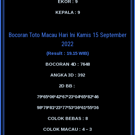
EKOR : 9
KEPALA : 9
Bocoran Toto Macau Hari Ini Kamis 15 September
2022
(Result : 19.15 WIB)
BOCORAN 4D : 7648
ANGKA 3D : 392
2D BB :
79*65*06*42*67*23*04*65*82*46
98*79*81*23*77*53*36*61*55*36
COLOK BEBAS : 8
COLOK MACAU : 4 – 3