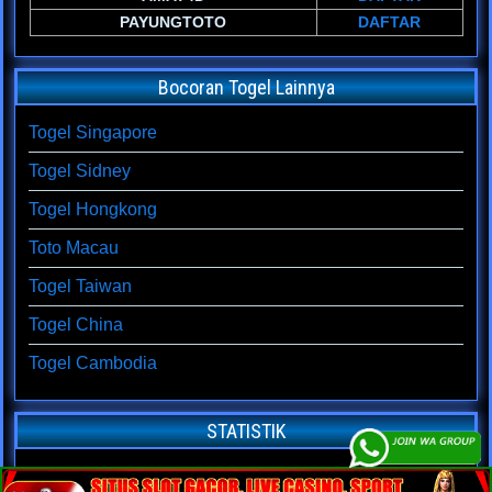
PAYUNGTOTO
DAFTAR
Bocoran Togel Lainnya
Togel Singapore
Togel Sidney
Togel Hongkong
Toto Macau
Togel Taiwan
Togel China
Togel Cambodia
STATISTIK