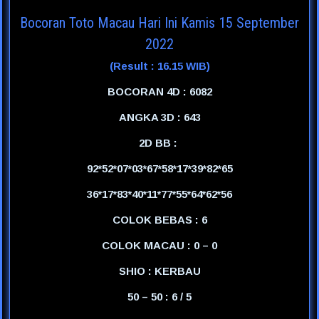
Bocoran Toto Macau Hari Ini Kamis 15 September
2022
(Result : 16.15 WIB)
BOCORAN 4D : 6082
ANGKA 3D : 643
2D BB :
92*52*07*03*67*58*17*39*82*65
36*17*83*40*11*77*55*64*62*56
COLOK BEBAS : 6
COLOK MACAU : 0 – 0
SHIO : KERBAU
50 – 50 : 6 / 5