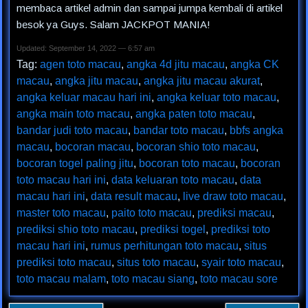
membaca artikel admin dan sampai jumpa kembali di artikel
besok ya Guys. Salam JACKPOT MANIA!
Updated: September 14, 2022 — 6:57 am
Tag:
agen toto macau
,
angka 4d jitu macau
,
angka CK
macau
,
angka jitu macau
,
angka jitu macau akurat
,
angka keluar macau hari ini
,
angka keluar toto macau
,
angka main toto macau
,
angka paten toto macau
,
bandar judi toto macau
,
bandar toto macau
,
bbfs angka
macau
,
bocoran macau
,
bocoran shio toto macau
,
bocoran togel paling jitu
,
bocoran toto macau
,
bocoran
toto macau hari ini
,
data keluaran toto macau
,
data
macau hari ini
,
data result macau
,
live draw toto macau
,
master toto macau
,
paito toto macau
,
prediksi macau
,
prediksi shio toto macau
,
prediksi togel
,
prediksi toto
macau hari ini
,
rumus perhitungan toto macau
,
situs
prediksi toto macau
,
situs toto macau
,
syair toto macau
,
toto macau malam
,
toto macau siang
,
toto macau sore