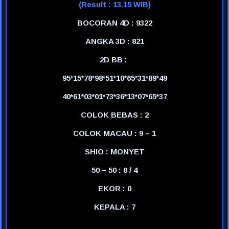
(Result : 13.15 WIB)
BOCORAN 4D : 9322
ANGKA 3D : 821
2D BB :
95*15*78*98*51*10*65*31*89*49
40*61*03*01*73*36*13*07*65*37
COLOK BEBAS : 2
COLOK MACAU : 9 – 1
SHIO : MONYET
50 – 50 : 8 / 4
EKOR : 0
KEPALA : 7