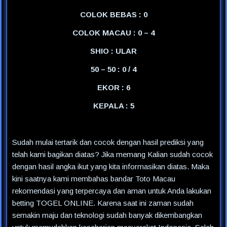
COLOK BEBAS : 0
COLOK MACAU : 0 – 4
SHIO : ULAR
50 – 50 : 0 / 4
EKOR : 6
KEPALA : 5
Sudah mulai tertarik dan cocok dengan hasil prediksi yang
telah kami bagikan diatas? Jika memang Kalian sudah cocok
dengan hasil angka ikut yang kita informasikan diatas. Maka
kini saatnya kami membahas bandar Toto Macau
rekomendasi yang terpercaya dan aman untuk Anda lakukan
betting TOGEL ONLINE. Karena saat ini zaman sudah
semakin maju dan teknologi sudah banyak dikembangkan