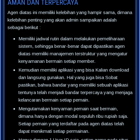
AMAN DAN TERPERCAYA
Agen diatas ini memiliki kelebihan yang hampir sama, dimana
kelebihan penting yang akan admin sampaikan adalah
sebagai berikut :
Memiliki jadwal rutin dalam melakukan pemeliharaan
sistem, sehingga benar-benar dapat dipastikan agen
diatas memiliki manajemen terstruktur yang mengatur
kenyamanan bermain setiap member.
Kemudian memiliki aplikasi yang bisa Kalian download
dan langsung gunakan. Hal yang juga bisa Sobat
pastikan, bahwa bandar yang memiliki sebuah aplikasi
tentunya telah menjadi bandar terpercaya yang menjaga
kelancaran bermain setiap pemain.
Mengutamakan kenyaman pemain saat bermain,
dimana hanya dengan modal sepuluh ribu rupiah saja.
Setiap pemain yang terdaftar pada agen diatas telah
dapat menikmati setiap permainan.
Hanya dengan 1 User ID saja, setiap game pada situs-