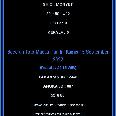
SHIO : MONYET
50 – 50 : 4 / 2
EKOR : 4
KEPALA : 6
Bocoran Toto Macau Hari Ini Kamis 15 September
2022
(Result : 22.15 WIB)
BOCORAN 4D : 2448
ANGKA 3D : 087
2D BB :
30*94*20*16*80*45*68*85*79*83
33*11*03*46*56*83*70*48*72*00