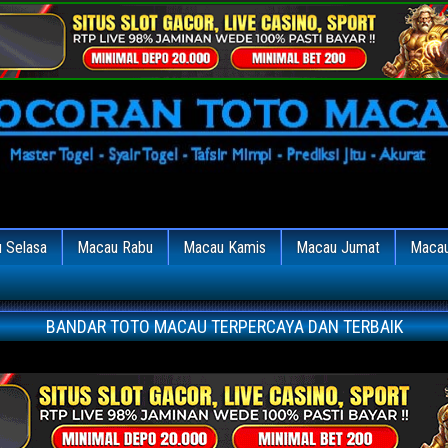
 | prediksi situs agen bandar toto macau terpercaya | nomor main macau | dat
 Selasa
Macau Rabu
Macau Kamis
Macau Jumat
Macau
BANDAR TOTO MACAU TERPERCAYA DAN TERBAIK