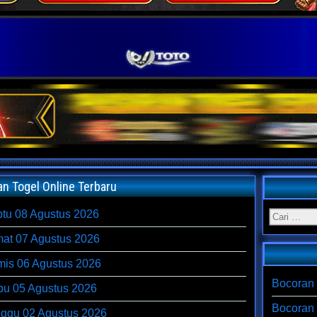
n Togel Online Terbaru
btu 08 Agustus 2026
mat 07 Agustus 2026
mis 06 Agustus 2026
Bocoran
bu 05 Agustus 2026
Bocoran
nggu 02 Agustus 2026