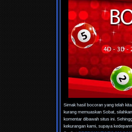
Simak hasil bocoran yang telah kita 
kurang memuaskan Sobat, silahkan 
komentar dibawah situs ini. Sehin
kekurangan kami, supaya kedepannya