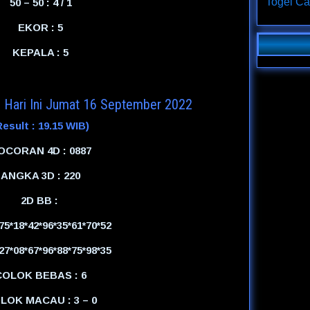
Togel C
50 – 50 : 4 / 1
EKOR : 5
KEPALA : 5
 Hari Ini Jumat 16 September 2022
Result : 19.15 WIB)
OCORAN 4D : 0887
ANGKA 3D : 220
2D BB :
75*18*42*96*35*61*70*52
27*08*67*96*88*75*98*35
COLOK BEBAS : 6
LOK MACAU : 3 – 0