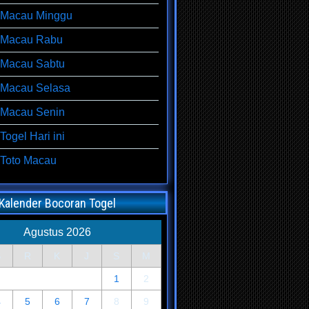
 Macau Minggu
 Macau Rabu
 Macau Sabtu
 Macau Selasa
 Macau Senin
Togel Hari ini
 Toto Macau
Kalender Bocoran Togel
Agustus 2026
S
R
K
J
S
M
1
2
4
5
6
7
8
9