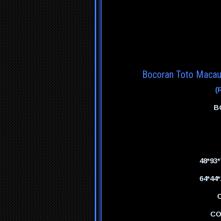
Bocoran Toto Macau
(
B
48*93*
64*44*
CO