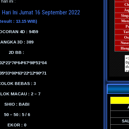
hari ini :
 Hari Ini Jumat 16 September 2022
Result : 13.15 WIB)
OCORAN 4D : 9459
ANGKA 3D : 389
2D BB :
02*21*76*64*67*98*51*04
05*33*00*63*22*12*90*71
COLOK BEBAS : 3
LOK MACAU : 2 – 7
SHIO : BABI
50 – 50 : 5 / 6
SA
EKOR : 0