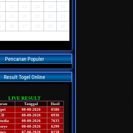
1
12
13
14
15
16
8
19
20
21
22
23
5
26
27
28
29
30
Pencarian Populer
Result Togel Online