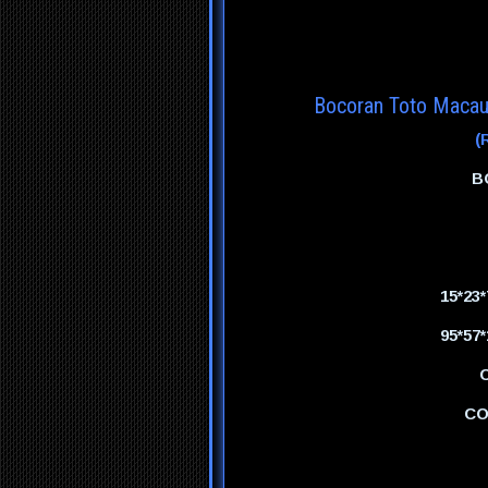
Bocoran Toto Macau
(
B
15*23*
95*57*
CO