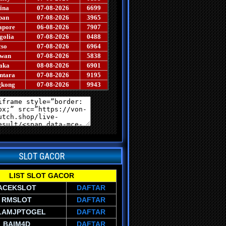
SLOT GACOR
LIST SLOT GACOR
ACEKSLOT
DAFTAR
RMSLOT
DAFTAR
LAMJPTOGEL
DAFTAR
BAIM4D
DAFTAR