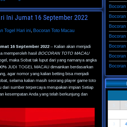
Bocoran
ri Ini Jumat 16 September 2022
Bocoran
Bocoran
n Togel Hari ini
,
Bocoran Toto Macau
Bocoran
Bocoran
umat 16 September 2022
– Kalian akan menjadi
ena memperoleh hasil
BOCORAN TOTO MACAU
Bocoran 
 togel, maka Sobat tak luput dari yang namanya angka
Bocoran
g 100% JUDI TOGEL MACAU dimainkan berdasarkan
g, agar nomor yang kalian betting bisa menjadi
Sobat, selama kalian masih seorang player game toto
 dari sumber terpercaya merupakan impian Setiap
iakan kesempatan Anda yang telah berkunjung dan
S
3