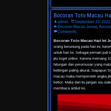
Bocoran Toto Macau Ha
admin
September 15, 2022
Bocoran Macau Jumat
,
Bocora
Comments
Bocoran Toto Macau Hari Ini J
orang beruntung pada hari ini, kar
untuk hari ini. Sebagai pemain judi
jitu togel online. Karena meman
hitungan dan perumusan yang matan
bettingan paling akurat. Siapapun 
macau maka memperoleh angka jitu
bettor. Maka dari itu jangan sia-s
membaca artikel ini.