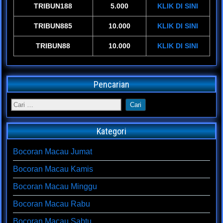
TRIBUN188
5.000
KLIK DI SINI
TRIBUN885
10.000
KLIK DI SINI
TRIBUN88
10.000
KLIK DI SINI
Pencarian
Kategori
Bocoran Macau Jumat
Bocoran Macau Kamis
Bocoran Macau Minggu
Bocoran Macau Rabu
Bocoran Macau Sabtu