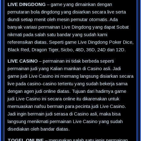
LIVE DINGDONG
– game yang dimainkan dengan
pemutaran bola dingdong yang disiarkan secara live serta
diundi setiap menit oleh mesin pemutar otomatis. Ada
banyak variasi permainan Live Dingdong yang dapat Sobat
nikmati pada salah satu bandar yang sudah kami
referensikan diatas. Seperti game Live Dingdong Poker Dice,
Black Red, Dragon Tiger, Sicbo, 48D, 36D, 24D dan 12D.
LIVE CASINO
– permainan ini tidak berbeda seperti
permainan judi yang Kalian mainkan di Casino asli. Jadi
game judi Live Casino ini memang langsung disiarkan secara
live pada casino-casino tertentu yang sudah bekerja sama
dengan agen judi online diatas. Tujuan dari hadirnya game
judi Live Casino ini secara online itu dikarenakan untuk
memuaskan nafsu bermain para pecinta judi Live Casino.
Jadi ingin bermain judi serasa di Casino asli, maka bisa
langsung menikmati permainan Live Casino yang sudah
disediakan oleh bandar diatas.
TOGEL ONLINE
– merupakan salah satu jenis permainan