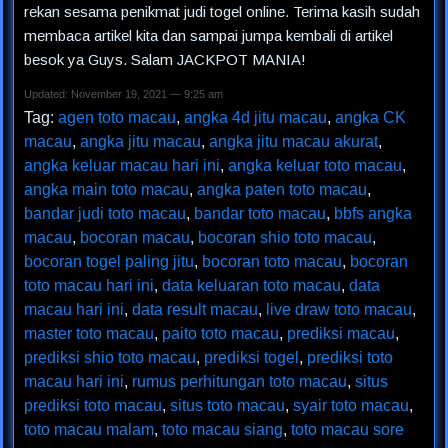
rekan sesama penikmat judi togel online. Terima kasih sudah
membaca artikel kita dan sampai jumpa kembali di artikel
besok ya Guys. Salam JACKPOT MANIA!
Updated: November 19, 2021 — 9:25 am
Tag:
agen toto macau
,
angka 4d jitu macau
,
angka CK
macau
,
angka jitu macau
,
angka jitu macau akurat
,
angka keluar macau hari ini
,
angka keluar toto macau
,
angka main toto macau
,
angka paten toto macau
,
bandar judi toto macau
,
bandar toto macau
,
bbfs angka
macau
,
bocoran macau
,
bocoran shio toto macau
,
bocoran togel paling jitu
,
bocoran toto macau
,
bocoran
toto macau hari ini
,
data keluaran toto macau
,
data
macau hari ini
,
data result macau
,
live draw toto macau
,
master toto macau
,
paito toto macau
,
prediksi macau
,
prediksi shio toto macau
,
prediksi togel
,
prediksi toto
macau hari ini
,
rumus perhitungan toto macau
,
situs
prediksi toto macau
,
situs toto macau
,
syair toto macau
,
toto macau malam
,
toto macau siang
,
toto macau sore