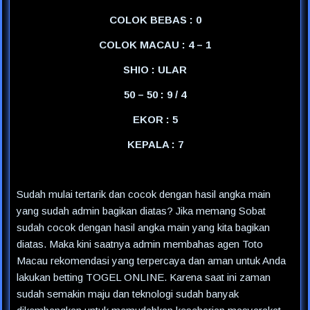
COLOK BEBAS : 0
COLOK MACAU : 4 – 1
SHIO : ULAR
50 – 50 : 9 / 4
EKOR : 5
KEPALA : 7
Sudah mulai tertarik dan cocok dengan hasil angka main
yang sudah admin bagikan diatas? Jika memang Sobat
sudah cocok dengan hasil angka main yang kita bagikan
diatas. Maka kini saatnya admin membahas agen Toto
Macau rekomendasi yang terpercaya dan aman untuk Anda
lakukan betting TOGEL ONLINE. Karena saat ini zaman
sudah semakin maju dan teknologi sudah banyak