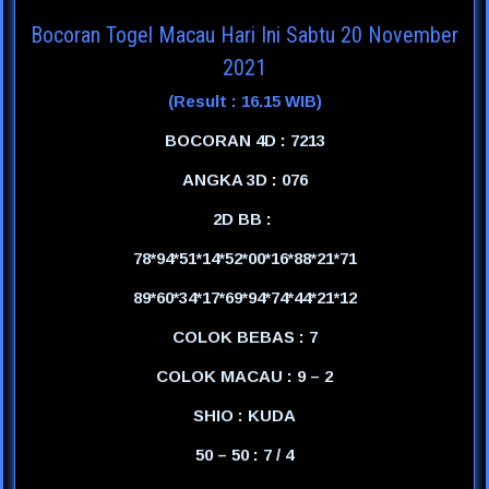
Bocoran Togel Macau Hari Ini Sabtu 20 November
2021
(Result : 16.15 WIB)
BOCORAN 4D : 7213
ANGKA 3D : 076
2D BB :
78*94*51*14*52*00*16*88*21*71
89*60*34*17*69*94*74*44*21*12
COLOK BEBAS : 7
COLOK MACAU : 9 – 2
SHIO : KUDA
50 – 50 : 7 / 4