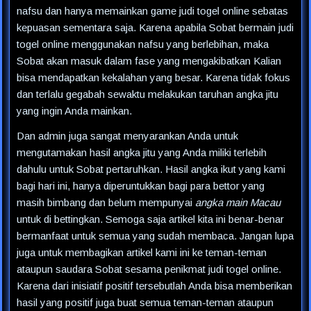
nafsu dan hanya memainkan game judi togel online sebatas
kepuasan sementara saja. Karena apabila Sobat bermain judi
togel online menggunakan nafsu yang berlebihan, maka
Sobat akan masuk dalam fase yang mengakibatkan Kalian
bisa mendapatkan kekalahan yang besar. Karena tidak fokus
dan terlalu gegabah sewaktu melakukan taruhan angka jitu
yang ingin Anda mainkan.
Dan admin juga sangat menyarankan Anda untuk
mengutamakan hasil angka jitu yang Anda miliki terlebih
dahulu untuk Sobat pertaruhkan. Hasil angka ikut yang kami
bagi hari ini, hanya diperuntukkan bagi para bettor yang
masih bimbang dan belum mempunyai
angka main Macau
untuk di bettingkan. Semoga saja artikel kita ini benar-benar
bermanfaat untuk semua yang sudah membaca. Jangan lupa
juga untuk membagikan artikel kami ini ke teman-teman
ataupun saudara Sobat sesama penikmat judi togel online.
Karena dari inisiatif positif tersebutlah Anda bisa memberikan
hasil yang positif juga buat semua teman-teman ataupun