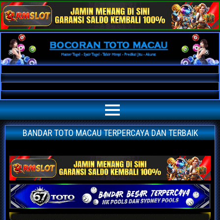
Bocoran Toto Macau AKURAT
Bocoran angka jitu toto macau paling akurat | prediksi situs agen bandar
toto macau terpercaya | nomor main macau | data keluaran macau hari ini
BANDAR TOTO MACAU TERPERCAYA DAN TERBAIK