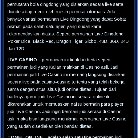
pemutaran bola dingdong yang disiarkan secara live serta
diundi setiap menit oleh mesin pemutar otomatis. Ada
banyak variasi permainan Live Dingdong yang dapat Sobat
nikmati pada salah satu agen yang sudah kami
rekomendasikan diatas. Seperti permainan Live Dingdong
Poker Dice, Black Red, Dragon Tiger, Sicbo, 48D, 36D, 24D
dan 12D.
LIVE CASINO
– permainan ini tidak berbeda seperti
permainan judi yang Kalian mainkan di Casino asli. Jadi
permainan judi Live Casino ini memang langsung disiarkan
secara live pada casino-casino tertentu yang telah bekerja
sama dengan situs-situs judi online diatas. Tujuan dari
hadirnya game judi Live Casino ini secara online itu
dikarenakan untuk memuaskan nafsu bermain para player
judi Live Casino. Jadi ingin bermain judi serasa di Casino
asli, maka bisa langsung menikmati permainan Live Casino
yang sudah disediakan oleh bandar diatas.
TOGEL ONLINE
– adalah salah satu tipe permainan judi