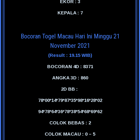
EKOR : 3
KEPALA : 7
Bocoran Togel Macau Hari Ini Minggu 21
November 2021
(Result : 19.15 WIB)
BOCORAN 4D : 8371
ANGKA 3D : 860
2D BB :
78*00*14*79*87*35*98*16*28*02
94*78*64*36*78*38*54*68*69*62
COLOK BEBAS : 2
COLOK MACAU : 0 – 5