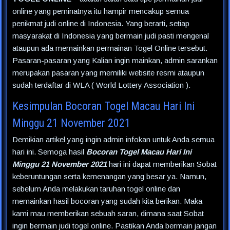
online yang peminatnya itu hampir mencakup semua
penikmat judi online di Indonesia. Yang berarti, setiap
masyarakat di Indonesia yang bermain judi pasti mengenal
ataupun ada memainkan permainan Togel Online tersebut.
Pasaran-pasaran yang Kalian ingin mainkan, admin sarankan
merupakan pasaran yang memiliki website resmi ataupun
sudah terdaftar di WLA ( World Lottery Association ).
Kesimpulan Bocoran Togel Macau Hari Ini
Minggu 21 November 2021
Demikian artikel yang ingin admin infokan untuk Anda semua
hari ini. Semoga hasil
Bocoran Togel Macau Hari Ini
Minggu 21 November 2021
hari ini dapat memberikan Sobat
keberuntungan serta kemenangan yang besar ya. Namun,
sebelum Anda melakukan taruhan togel online dan
memainkan hasil bocoran yang sudah kita berikan. Maka
kami mau memberikan sebuah saran, dimana saat Sobat
ingin bermain judi togel online. Pastikan Anda bermain jangan