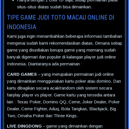
situs-situs diatas sudah bisa dimainkan.
TIPE GAME JUDI TOTO MACAU ONLINE DI
INDONESIA
Kami juga ingin menambahkan beberapa informasi tambahan
mengenai sudah kami rekomendasikan diatas. Dimana setiap
game yang disediakan berupa game yang memang sudah
banyak digemari dan populer di kalangan player judi online
Indonesia. Diantaranya ada permainan :
CARD GAMES
– yang merupakan permainan judi online
yang dimainkan menggunakan kartu poker atau domino. Dan
kartu dibagikan secara acak/random oleh sistem secara
fairplay player vs player. Game kartu yang tersedia antara
lain : Texas Poker, Domino QQ, Ceme, Joker Dealer, Poker
Dealer, Ceme Fighter, Aduq, Bola Tangkas, Blackjack, Big
Two, Omaha Poker dan Three Kings.
LIVE DINGDONG
– game yang dimainkan dengan