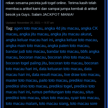
rekan sesama pecinta judi togel online. Terima kasih telah
membaca artikel kami dan sampai jumpa kembali di artikel
besok ya Guys. Salam JACKPOT MANIA!
Updated: November 20, 2021 — 9:37 am
Tag:
agen toto macau
,
angka 4d jitu macau
,
angka CK
macau
,
angka jitu macau
,
angka jitu macau akurat
,
angka keluar macau hari ini
,
angka keluar toto macau
,
angka main toto macau
,
angka paten toto macau
,
bandar judi toto macau
,
bandar toto macau
,
bbfs angka
macau
,
bocoran macau
,
bocoran shio toto macau
,
bocoran togel paling jitu
,
bocoran toto macau
,
bocoran
toto macau hari ini
,
data keluaran toto macau
,
data
macau hari ini
,
data result macau
,
live draw toto macau
,
master toto macau
,
paito toto macau
,
prediksi macau
,
prediksi shio toto macau
,
prediksi togel
,
prediksi toto
macau hari ini
,
rumus perhitungan toto macau
,
situs
prediksi toto macau
,
situs toto macau
,
syair toto macau
,
toto macau malam
,
toto macau siang
,
toto macau sore