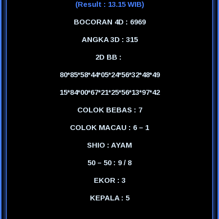
(Result : 13.15 WIB)
BOCORAN 4D : 6969
ANGKA 3D : 315
2D BB :
80*85*58*44*05*24*56*32*48*49
15*84*00*67*21*25*56*13*97*42
COLOK BEBAS : 7
COLOK MACAU : 6 – 1
SHIO : AYAM
50 – 50 : 9 / 8
EKOR : 3
KEPALA : 5