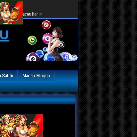
a keluaran macau hari ini
 Sabtu
Macau Minggu