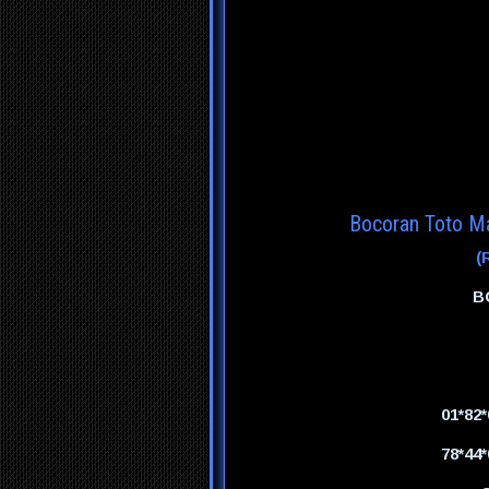
Bocoran Toto Ma
(
B
01*82*
78*44*