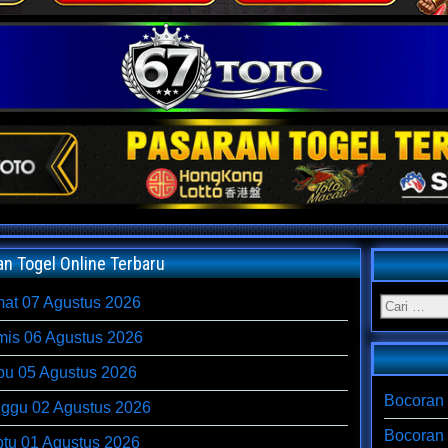
n Togel Online Terbaru
mat 07 Agustus 2026
mis 06 Agustus 2026
bu 05 Agustus 2026
Bocoran
nggu 02 Agustus 2026
Bocoran
btu 01 Agustus 2026