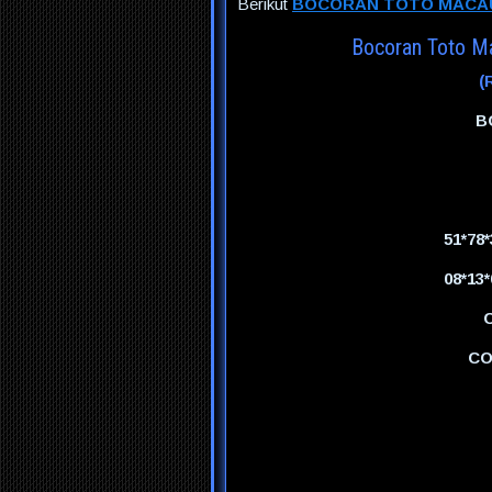
Berikut
BOCORAN TOTO MACA
Bocoran Toto Ma
(
B
51*78*
08*13*
CO