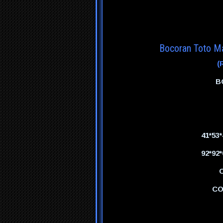
Bocoran Toto Ma
(
B
41*53*
92*92*
CO