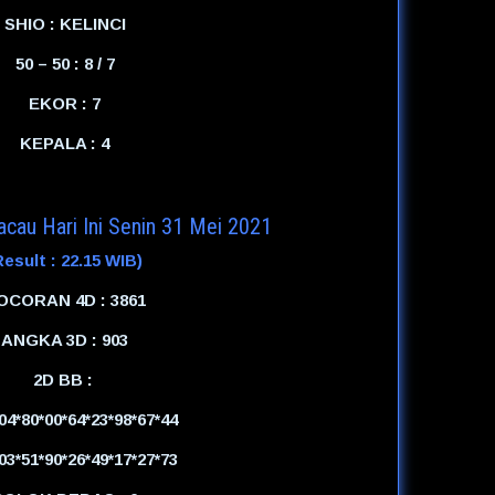
SHIO : KELINCI
50 – 50 : 8 / 7
EKOR : 7
KEPALA : 4
cau Hari Ini Senin 31 Mei 2021
Result : 22.15 WIB)
OCORAN 4D : 3861
ANGKA 3D : 903
2D BB :
04*80*00*64*23*98*67*44
03*51*90*26*49*17*27*73