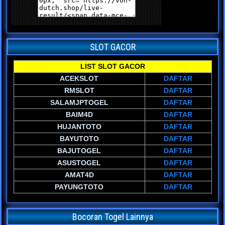
SLOT GACOR
LIST SLOT GACOR
ACEKSLOT
DAFTAR
RMSLOT
DAFTAR
SALAMJPTOGEL
DAFTAR
BAIM4D
DAFTAR
HUJANTOTO
DAFTAR
BAYUTOTO
DAFTAR
BAJUTOGEL
DAFTAR
ASUSTOGEL
DAFTAR
AMAT4D
DAFTAR
PAYUNGTOTO
DAFTAR
Bocoran Togel Lainnya