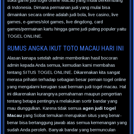
suka game judi togel online Macau yang mulai berkembang
di Indonesia. Dimana permainan judi yang mulai bisa
dimainkan secara online adalah judi bola, live casino, live
games, e-games/slot games, live dingdong, card
games/permainan kartu hingga game judi paling populer yaitu
TOGEL ONLINE.
RUMUS ANGKA IKUT TOTO MACAU HARI INI
Alasan kenapa setelah admin memberikan hasil bocoran
admin kepada Anda semua, kemudian kami membahas
tentang SITUS TOGEL ONLINE. Dikarenakan kita sangat
merasa prihatin terhadap sebagian besar pemain togel online
yang mengalami kerugian saat bermain judi togel macau. Hal
ini dikarenakan kurangnya pemahaman maupun pengertian
tentang betapa pentingnya melakukan sortir bandar yang
mau diunggulkan. Karena tidak semua
agen judi togel
Macau
yang Sobat temukan merupakan situs yang benar-
benar bisa bertanggung jawab atas semua kemenangan yang
sudah Anda peroleh. Banyak bandar yang bermunculan