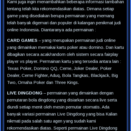
Kami juga ingin menambahkan beberapa informasi tambahan
tentang telah kita rekomendasikan diatas. Dimana setiap
game yang disediakan berupa permainan yang memang
telah banyak digemari dan populer di kalangan penikmat judi
online Indonesia. Diantaranya ada permainan :
CARD GAMES
– yang merupakan permainan judi online
yang dimainkan memakai kartu poker atau domino. Dan kartu
dibagikan secara acak/random oleh sistem secara fairplay
player vs player. Permainan kartu yang tersedia antara lain :
Texas Poker, Domino QQ, Ceme, Joker Dealer, Poker
Dealer, Ceme Fighter, Aduq, Bola Tangkas, Blackjack, Big
Two, Omaha Poker dan Three Kings.
LIVE DINGDONG
– permainan yang dimainkan dengan
pemutaran bola dingdong yang disiarkan secara live serta
diundi setiap menit oleh mesin pemutar otomatis. Ada
banyak variasi permainan Live Dingdong yang bisa Kalian
nikmati pada salah satu agen yang sudah kami
rekomendasikan diatas. Seperti permainan Live Dingdong