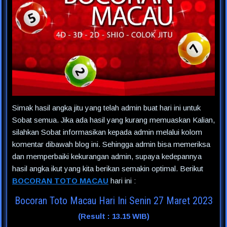
Simak hasil angka jitu yang telah admin buat hari ini untuk
Sobat semua. Jika ada hasil yang kurang memuaskan Kalian,
silahkan Sobat informasikan kepada admin melalui kolom
komentar dibawah blog ini. Sehingga admin bisa memeriksa
dan memperbaiki kekurangan admin, supaya kedepannya
hasil angka ikut yang kita berikan semakin optimal. Berikut
BOCORAN TOTO MACAU
hari ini :
Bocoran Toto Macau Hari Ini Senin 27 Maret 2023
(Result : 13.15 WIB)