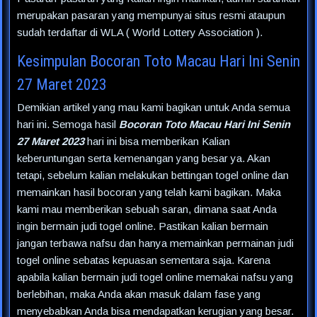
merupakan pasaran yang mempunyai situs resmi ataupun
sudah terdaftar di WLA ( World Lottery Association ).
Kesimpulan Bocoran Toto Macau Hari Ini Senin
27 Maret 2023
Demikian artikel yang mau kami bagikan untuk Anda semua
hari ini. Semoga hasil
Bocoran Toto Macau Hari Ini Senin
27 Maret 2023
hari ini bisa memberikan Kalian
keberuntungan serta kemenangan yang besar ya. Akan
tetapi, sebelum kalian melakukan bettingan togel online dan
memainkan hasil bocoran yang telah kami bagikan. Maka
kami mau memberikan sebuah saran, dimana saat Anda
ingin bermain judi togel online. Pastikan kalian bermain
jangan terbawa nafsu dan hanya memainkan permainan judi
togel online sebatas kepuasan sementara saja. Karena
apabila kalian bermain judi togel online memakai nafsu yang
berlebihan, maka Anda akan masuk dalam fase yang
menyebabkan Anda bisa mendapatkan kerugian yang besar.