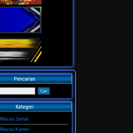
Pencarian
Kategori
 Macau Jumat
 Macau Kamis