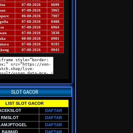
SLOT GACOR
LIST SLOT GACOR
ACEKSLOT
DAFTAR
RMSLOT
DAFTAR
LAMJPTOGEL
DAFTAR
BAIM4D
DAFTAR