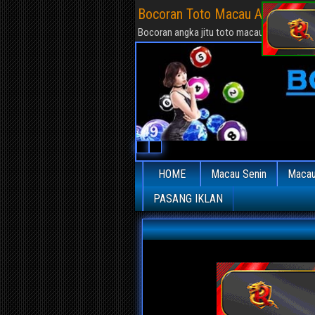
Bocoran Toto Macau AKURAT
Bocoran angka jitu toto macau paling akurat
HOME
Macau Senin
Macau
PASANG IKLAN