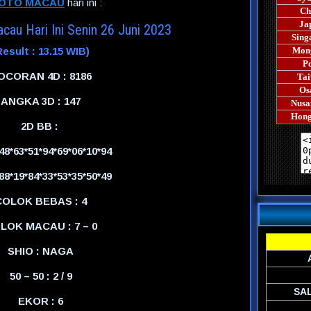
TOTO MACAU
hari ini :
cau Hari Ini Senin 26 Juni 2023
Result : 13.15 WIB)
OCORAN 4D : 8186
ANGKA 3D : 147
2D BB :
48*63*51*94*69*06*10*94
88*19*84*33*53*35*50*49
COLOK BEBAS : 4
LOK MACAU : 7 – 0
SHIO : NAGA
50 – 50 : 2 / 9
SA
EKOR : 6