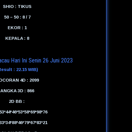
SHIO : TIKUS
50 – 50 : 8 / 7
EKOR : 1
KEPALA : 8
cau Hari Ini Senin 26 Juni 2023
Result : 22.15 WIB)
OCORAN 4D : 2099
ANGKA 3D : 866
2D BB :
53*44*46*53*58*69*98*76
33*34*88*46*79*67*83*21