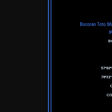
Bocoran Toto Ma
(
B
57*82*
79*31*
CO