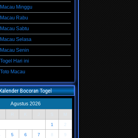
 Macau Minggu
 Macau Rabu
 Macau Sabtu
 Macau Selasa
 Macau Senin
Togel Hari ini
 Toto Macau
Kalender Bocoran Togel
Agustus 2026
S
R
K
J
S
M
1
2
4
5
6
7
8
9