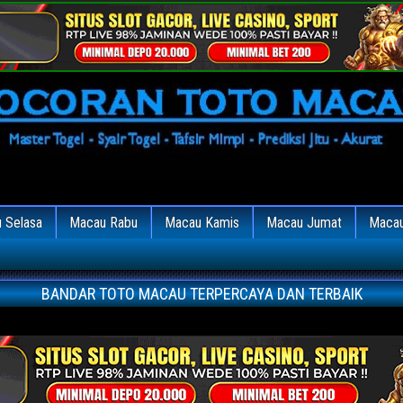
 | prediksi situs agen bandar toto macau terpercaya | nomor main macau | dat
 Selasa
Macau Rabu
Macau Kamis
Macau Jumat
Macau
BANDAR TOTO MACAU TERPERCAYA DAN TERBAIK