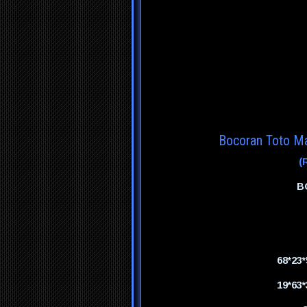
Bocoran Toto Ma
(
B
68*23*
19*63*