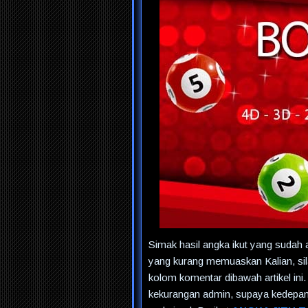
Simak hasil angka ikut yang sudah a
yang kurang memuaskan Kalian, sil
kolom komentar dibawah artikel in
kekurangan admin, supaya kedepann