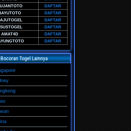
UJANTOTO
DAFTAR
BAYUTOTO
DAFTAR
AJUTOGEL
DAFTAR
SUSTOGEL
DAFTAR
AMAT4D
DAFTAR
AYUNGTOTO
DAFTAR
Bocoran Togel Lainnya
ngapore
dney
ongkong
cau
iwan
ina