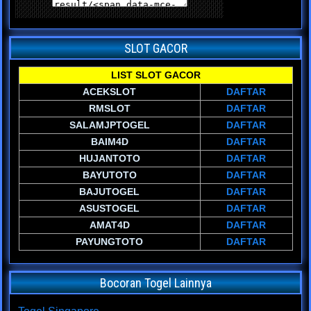
SLOT GACOR
LIST SLOT GACOR
ACEKSLOT
DAFTAR
RMSLOT
DAFTAR
SALAMJPTOGEL
DAFTAR
BAIM4D
DAFTAR
HUJANTOTO
DAFTAR
BAYUTOTO
DAFTAR
BAJUTOGEL
DAFTAR
ASUSTOGEL
DAFTAR
AMAT4D
DAFTAR
PAYUNGTOTO
DAFTAR
Bocoran Togel Lainnya