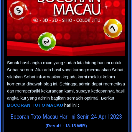
Simak hasil angka main yang sudah kita hitung hari ini untuk
Sobat semua. Jika ada hasil yang kurang memuaskan Sobat,
silahkan Sobat informasikan kepada kami melalui kolom
komentar dibawah blog ini. Sehingga admin dapat memeriksa
dan memperbaiki kekurangan kami, supaya kedepannya hasil
angka ikut yang admin bagikan semakin optimal. Berikut
BOCORAN TOTO MACAU
hari ini :
Bocoran Toto Macau Hari Ini Senin 24 April 2023
(Result : 13.15 WIB)