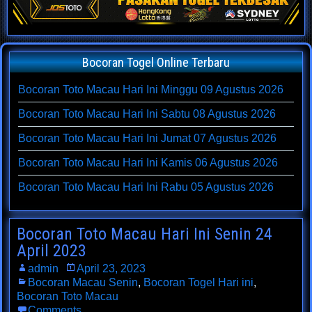
Bocoran Togel Online Terbaru
Bocoran Toto Macau Hari Ini Minggu 09 Agustus 2026
Bocoran Toto Macau Hari Ini Sabtu 08 Agustus 2026
Bocoran Toto Macau Hari Ini Jumat 07 Agustus 2026
Bocoran Toto Macau Hari Ini Kamis 06 Agustus 2026
Bocoran Toto Macau Hari Ini Rabu 05 Agustus 2026
Bocoran Toto Macau Hari Ini Senin 24
April 2023
admin
April 23, 2023
Bocoran Macau Senin
,
Bocoran Togel Hari ini
,
Bocoran Toto Macau
Comments