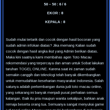
50 – 50 : 6 / 6
EKOR : 8
KEPALA : 8
Sudah mulai tertarik dan cocok dengan hasil bocoran yang
sudah admin infokan diatas? Jika memang Kalian sudah
cocok dengan hasil angka ikut yang Admin berikan diatas.
Maka kini saatnya kami membahas agen Toto Macau
rekomendasi yang terpercaya dan aman untuk Sobat lakukan
taruhan TOGEL ONLINE. Karena saat ini zaman sudah
semakin canggih dan teknologi telah banyak dikembangkan
untuk memudahkan keseharian masyarakat Indonesia. Salah
satunya adalah perkembangan dunia judi toto macau online,
yang sekarang ini banyak menjadi pusat perhatian semua
kalangan. Baik itu pria maupun wanita sekalipun, bahkan anak
remaja beserta orang tua. Semuanya sangat menyukai game