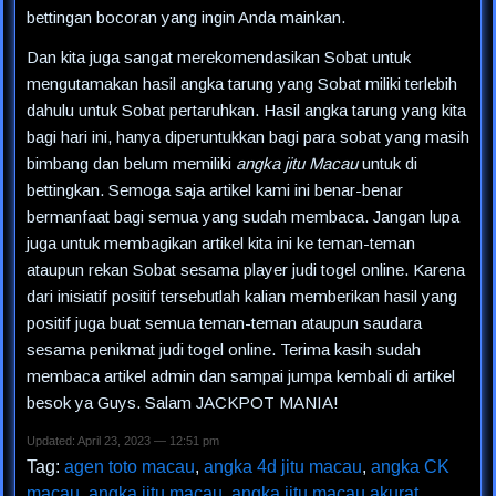
bettingan bocoran yang ingin Anda mainkan.
Dan kita juga sangat merekomendasikan Sobat untuk
mengutamakan hasil angka tarung yang Sobat miliki terlebih
dahulu untuk Sobat pertaruhkan. Hasil angka tarung yang kita
bagi hari ini, hanya diperuntukkan bagi para sobat yang masih
bimbang dan belum memiliki
angka jitu Macau
untuk di
bettingkan. Semoga saja artikel kami ini benar-benar
bermanfaat bagi semua yang sudah membaca. Jangan lupa
juga untuk membagikan artikel kita ini ke teman-teman
ataupun rekan Sobat sesama player judi togel online. Karena
dari inisiatif positif tersebutlah kalian memberikan hasil yang
positif juga buat semua teman-teman ataupun saudara
sesama penikmat judi togel online. Terima kasih sudah
membaca artikel admin dan sampai jumpa kembali di artikel
besok ya Guys. Salam JACKPOT MANIA!
Updated: April 23, 2023 — 12:51 pm
Tag:
agen toto macau
,
angka 4d jitu macau
,
angka CK
macau
,
angka jitu macau
,
angka jitu macau akurat
,