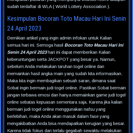
sudah terdaftar di WLA ( World Lottery Association ).
Kesimpulan Bocoran Toto Macau Hari Ini Senin
24 April 2023
Demikian artikel yang ingin admin infokan untuk Kalian
semua hari ini. Semoga hasil
Bocoran Toto Macau Hari Ini
Senin 24 April 2023
hari ini dapat memberikan Kalian
keberuntungan serta JACKPOT yang besar ya. Namun,
sebelum Anda melakukan taruhan togel online dan
memainkan hasil angka main yang sudah kita informasikan.
Maka kita ingin membagikan sebuah saran, dimana saat
Sobat ingin bermain judi togel online. Pastikan Sobat bermain
jangan terbawa emosi dan hanya memainkan game judi togel
online sebatas kepuasan sementara saja. Karena jika kalian
bermain judi togel online menggunakan nafsu yang
berlebihan, maka Anda akan masuk dalam fase yang
mengakibatkan Anda bisa mendapatkan kerugian yang besar.
Karena tidak fokus dan terlalu gegabah sewaktu melakukan