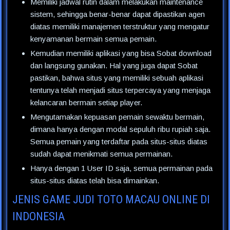
Memiliki jadwal rutin dalam melakukan maintenance
sistem, sehingga benar-benar dapat dipastikan agen
diatas memiliki manajemen terstruktur yang mengatur
kenyamanan bermain semua pemain.
Kemudian memiliki aplikasi yang bisa Sobat download
dan langsung gunakan. Hal yang juga dapat Sobat
pastikan, bahwa situs yang memiliki sebuah aplikasi
tentunya telah menjadi situs terpercaya yang menjaga
kelancaran bermain setiap player.
Mengutamakan kepuasan pemain sewaktu bermain,
dimana hanya dengan modal sepuluh ribu rupiah saja.
Semua pemain yang terdaftar pada situs-situs diatas
sudah dapat menikmati semua permainan.
Hanya dengan 1 User ID saja, semua permainan pada
situs-situs diatas telah bisa dimainkan.
JENIS GAME JUDI TOTO MACAU ONLINE DI
INDONESIA