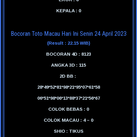
KEPALA : 0
Bocoran Toto Macau Hari Ini Senin 24 April 2023
(Result : 22.15 WIB)
BOCORAN 4D : 8123
ANGKA 3D : 115
2D BB :
28*49*52*81*98*21*95*07*61*58
06*51*98*06*13*88*37*21*56*67
COLOK BEBAS : 0
COLOK MACAU : 4 – 0
SHIO : TIKUS