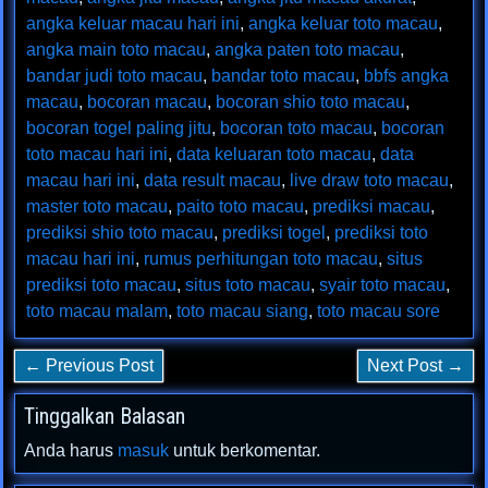
angka keluar macau hari ini
,
angka keluar toto macau
,
angka main toto macau
,
angka paten toto macau
,
bandar judi toto macau
,
bandar toto macau
,
bbfs angka
macau
,
bocoran macau
,
bocoran shio toto macau
,
bocoran togel paling jitu
,
bocoran toto macau
,
bocoran
toto macau hari ini
,
data keluaran toto macau
,
data
macau hari ini
,
data result macau
,
live draw toto macau
,
master toto macau
,
paito toto macau
,
prediksi macau
,
prediksi shio toto macau
,
prediksi togel
,
prediksi toto
macau hari ini
,
rumus perhitungan toto macau
,
situs
prediksi toto macau
,
situs toto macau
,
syair toto macau
,
toto macau malam
,
toto macau siang
,
toto macau sore
← Previous Post
Next Post →
Tinggalkan Balasan
Anda harus
masuk
untuk berkomentar.