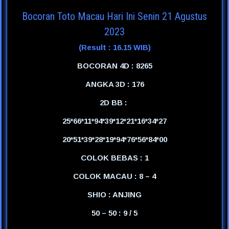
Bocoran Toto Macau Hari Ini Senin 21 Agustus
2023
(Result : 16.15 WIB)
BOCORAN 4D : 8265
ANGKA 3D : 176
2D BB :
25*66*11*94*39*12*21*16*34*27
20*51*39*28*19*94*76*56*84*00
COLOK BEBAS : 1
COLOK MACAU : 8 – 4
SHIO : ANJING
50 – 50 : 9 / 5