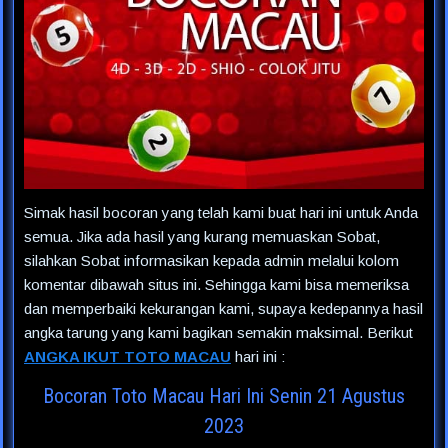
Simak hasil bocoran yang telah kami buat hari ini untuk Anda
semua. Jika ada hasil yang kurang memuaskan Sobat,
silahkan Sobat informasikan kepada admin melalui kolom
komentar dibawah situs ini. Sehingga kami bisa memeriksa
dan memperbaiki kekurangan kami, supaya kedepannya hasil
angka tarung yang kami bagikan semakin maksimal. Berikut
ANGKA IKUT TOTO MACAU
hari ini :
Bocoran Toto Macau Hari Ini Senin 21 Agustus
2023