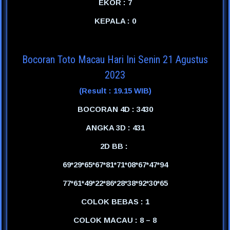
EKOR : 7
KEPALA : 0
Bocoran Toto Macau Hari Ini Senin 21 Agustus
2023
(Result : 19.15 WIB)
BOCORAN 4D : 3430
ANGKA 3D : 431
2D BB :
69*29*65*67*81*71*08*67*47*94
77*61*49*22*86*28*38*92*30*65
COLOK BEBAS : 1
COLOK MACAU : 8 – 8