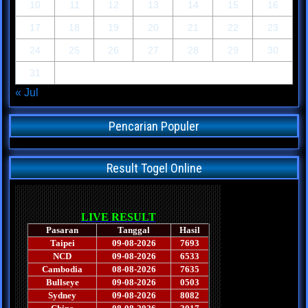
10
11
12
13
14
15
16
17
18
19
20
21
22
23
24
25
26
27
28
29
30
31
« Jul
Pencarian Populer
Result Togel Online