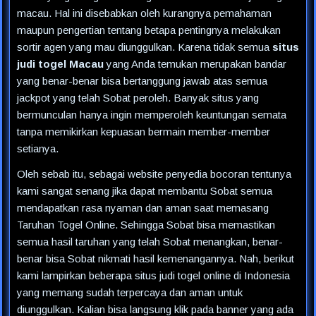
macau. Hal ini disebabkan oleh kurangnya pemahaman
maupun pengertian tentang betapa pentingnya melakukan
sortir agen yang mau diunggulkan. Karena tidak semua
situs
judi togel Macau
yang Anda temukan merupakan bandar
yang benar-benar bisa bertanggung jawab atas semua
jackpot yang telah Sobat peroleh. Banyak situs yang
bermunculan hanya ingin memperoleh keuntungan semata
tanpa memikirkan kepuasan bermain member-member
setianya.
Oleh sebab itu, sebagai website penyedia bocoran tentunya
kami sangat senang jika dapat membantu Sobat semua
mendapatkan rasa nyaman dan aman saat memasang
Taruhan Togel Online. Sehingga Sobat bisa memastikan
semua hasil taruhan yang telah Sobat menangkan, benar-
benar bisa Sobat nikmati hasil kemenangannya. Nah, berikut
kami lampirkan beberapa situs judi togel online di Indonesia
yang memang sudah terpercaya dan aman untuk
diunggulkan. Kalian bisa langsung klik pada banner yang ada