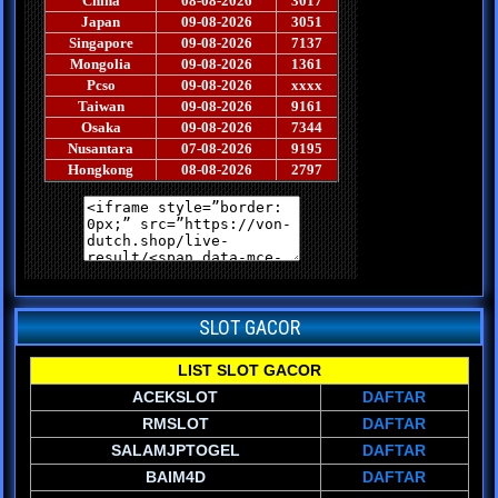
SLOT GACOR
LIST SLOT GACOR
ACEKSLOT
DAFTAR
RMSLOT
DAFTAR
SALAMJPTOGEL
DAFTAR
BAIM4D
DAFTAR