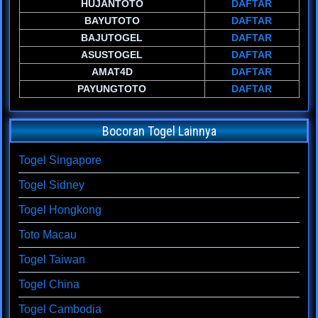
HUJANTOTO
DAFTAR
BAYUTOTO
DAFTAR
BAJUTOGEL
DAFTAR
ASUSTOGEL
DAFTAR
AMAT4D
DAFTAR
PAYUNGTOTO
DAFTAR
Bocoran Togel Lainnya
Togel Singapore
Togel Sidney
Togel Hongkong
Toto Macau
Togel Taiwan
Togel China
Togel Cambodia