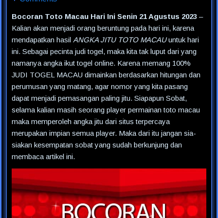
Bocoran Toto Macau Hari Ini Senin 21 Agustus 2023
–
Kalian akan menjadi orang beruntung pada hari ini, karena
mendapatkan hasil
ANGKA JITU TOTO MACAU
untuk hari
ini. Sebagai pecinta judi togel, maka kita tak luput dari yang
namanya angka ikut togel online. Karena memang 100%
JUDI TOGEL MACAU dimainkan berdasarkan hitungan dan
perumusan yang matang, agar nomor yang kita pasang
dapat menjadi pemasangan paling jitu. Siapapun Sobat,
selama kalian masih seorang player permainan toto macau
maka memperoleh angka jitu dari situs terpercaya
merupakan impian semua player. Maka dari itu jangan sia-
siakan kesempatan sobat yang sudah berkunjung dan
membaca artikel ini.