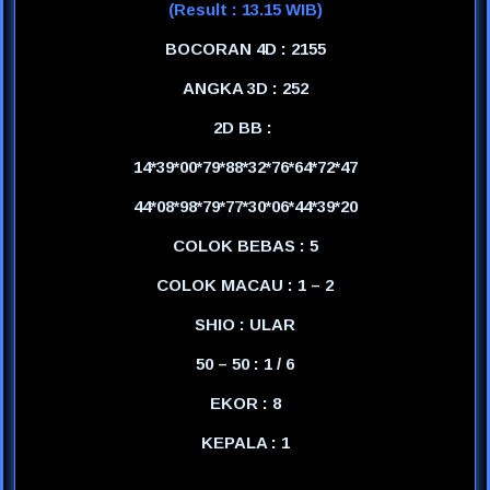
(Result : 13.15 WIB)
BOCORAN 4D : 2155
ANGKA 3D : 252
2D BB :
14*39*00*79*88*32*76*64*72*47
44*08*98*79*77*30*06*44*39*20
COLOK BEBAS : 5
COLOK MACAU : 1 – 2
SHIO : ULAR
50 – 50 : 1 / 6
EKOR : 8
KEPALA : 1