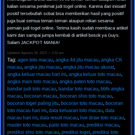
kalian sesama penikmat judi togel online. Karena dari inisiatif
positif tersebutlah sobat bisa memberikan hasil yang positif
juga buat semua teman-teman ataupun rekan sesama
pemain judi togel online. Terima kasih sudah membaca artikel
kami dan sampai jumpa kembali di artikel besok ya Guys.
Salam JACKPOT MANIA!
Updated: Agustus 20, 2023 — 2:02 pm
Tag:
agen toto macau
,
angka 4d jitu macau
,
angka CK
macau
,
angka jitu macau
,
angka jitu macau akurat
,
angka keluar macau hari ini
,
angka keluar toto macau
,
angka main toto macau
,
angka paten toto macau
,
bandar judi toto macau
,
bandar toto macau
,
bbfs angka
macau
,
bocoran macau
,
bocoran shio toto macau
,
bocoran togel paling jitu
,
bocoran toto macau
,
bocoran
toto macau hari ini
,
data keluaran toto macau
,
data
macau hari ini
,
data result macau
,
live draw toto macau
,
master toto macau
,
paito toto macau
,
prediksi macau
,
prediksi shio toto macau
,
prediksi togel
,
prediksi toto