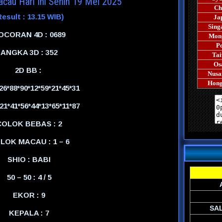
cau Hari Ini Senin 19 Mei 2025
Result : 13.15 WIB)
OCORAN 4D : 0689
ANGKA 3D : 352
2D BB :
26*88*90*12*59*21*45*31
21*41*56*44*13*65*11*87
COLOK BEBAS : 2
LOK MACAU : 1 – 6
SHIO : BABI
50 – 50 : 4 / 5
EKOR : 9
SA
KEPALA : 7