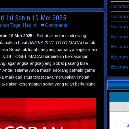
Bocoran
i Ini Senin 19 Mei 2025
Bocoran
oran Togel Hari ini
Comments
Bocoran
nin 19 Mei 2025
– Sobat akan menjadi orang
Bocoran
ndapatkan hasil
ANGKA IKUT TOTO MACAU
untuk
Bocoran
l, maka Sobat tak luput dari yang namanya angka main
0% JUDI TOGEL MACAU dimainkan berdasarkan
Bocoran 
ng, agar angka-angka yang Sobat pasang bisa
Bocoran
apun Anda, selama Anda masih seorang pemain game
 main dari situs terpercaya merupakan impian
n sia-siakan kesempatan sobat yang telah berkunjung
S
3