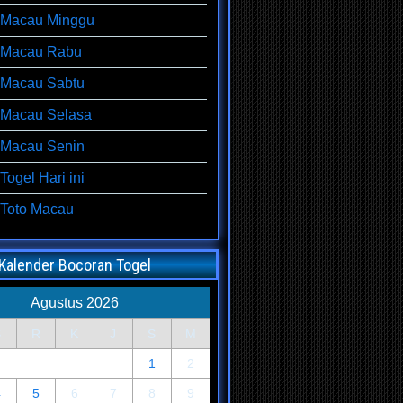
 Macau Minggu
 Macau Rabu
 Macau Sabtu
 Macau Selasa
 Macau Senin
Togel Hari ini
 Toto Macau
Kalender Bocoran Togel
Agustus 2026
S
R
K
J
S
M
1
2
4
5
6
7
8
9