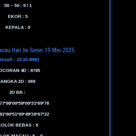
50 – 50 : 9 / 1
EKOR : 5
KEPALA : 0
cau Hari Ini Senin 19 Mei 2025
Result : 22.15 WIB)
OCORAN 4D : 8785
ANGKA 3D : 669
2D BB :
77*98*00*58*00*31*69*78
81*90*51*69*49*36*67*22
COLOK BEBAS : 9
LOK MACAU : 5 – 0