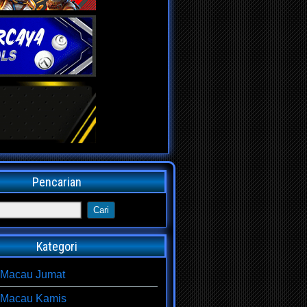
Pencarian
Kategori
 Macau Jumat
 Macau Kamis