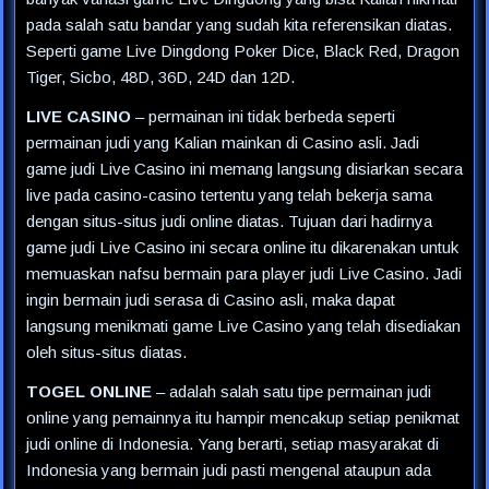
pada salah satu bandar yang sudah kita referensikan diatas.
Seperti game Live Dingdong Poker Dice, Black Red, Dragon
Tiger, Sicbo, 48D, 36D, 24D dan 12D.
LIVE CASINO
– permainan ini tidak berbeda seperti
permainan judi yang Kalian mainkan di Casino asli. Jadi
game judi Live Casino ini memang langsung disiarkan secara
live pada casino-casino tertentu yang telah bekerja sama
dengan situs-situs judi online diatas. Tujuan dari hadirnya
game judi Live Casino ini secara online itu dikarenakan untuk
memuaskan nafsu bermain para player judi Live Casino. Jadi
ingin bermain judi serasa di Casino asli, maka dapat
langsung menikmati game Live Casino yang telah disediakan
oleh situs-situs diatas.
TOGEL ONLINE
– adalah salah satu tipe permainan judi
online yang pemainnya itu hampir mencakup setiap penikmat
judi online di Indonesia. Yang berarti, setiap masyarakat di
Indonesia yang bermain judi pasti mengenal ataupun ada