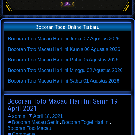
Bocoran Togel Online Terbaru
Bocoran Toto Macau Hari Ini Jumat 07 Agustus 2026
Bocoran Toto Macau Hari Ini Kamis 06 Agustus 2026
Bocoran Toto Macau Hari Ini Rabu 05 Agustus 2026
Bocoran Toto Macau Hari Ini Minggu 02 Agustus 2026
Bocoran Toto Macau Hari Ini Sabtu 01 Agustus 2026
Bocoran Toto Macau Hari Ini Senin 19
April 2021
admin
April 18, 2021
Bocoran Macau Senin
,
Bocoran Togel Hari ini
,
Bocoran Toto Macau
Comments