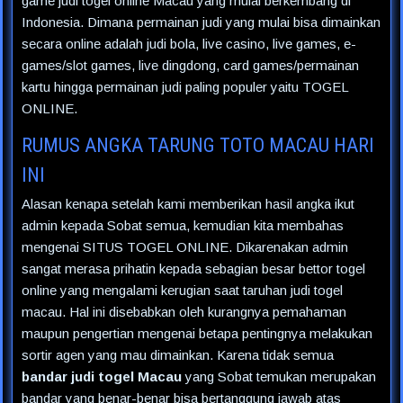
game judi togel online Macau yang mulai berkembang di
Indonesia. Dimana permainan judi yang mulai bisa dimainkan
secara online adalah judi bola, live casino, live games, e-
games/slot games, live dingdong, card games/permainan
kartu hingga permainan judi paling populer yaitu TOGEL
ONLINE.
RUMUS ANGKA TARUNG TOTO MACAU HARI
INI
Alasan kenapa setelah kami memberikan hasil angka ikut
admin kepada Sobat semua, kemudian kita membahas
mengenai SITUS TOGEL ONLINE. Dikarenakan admin
sangat merasa prihatin kepada sebagian besar bettor togel
online yang mengalami kerugian saat taruhan judi togel
macau. Hal ini disebabkan oleh kurangnya pemahaman
maupun pengertian mengenai betapa pentingnya melakukan
sortir agen yang mau dimainkan. Karena tidak semua
bandar judi togel Macau
yang Sobat temukan merupakan
bandar yang benar-benar bisa bertanggung jawab atas