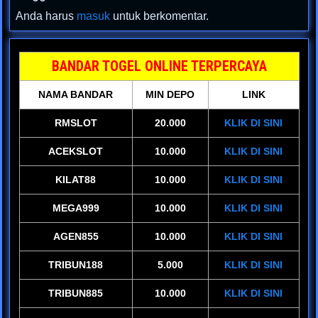
Anda harus
masuk
untuk berkomentar.
BANDAR TOGEL ONLINE TERPERCAYA
NAMA BANDAR
MIN DEPO
LINK
RMSLOT
20.000
KLIK DI SINI
ACEKSLOT
10.000
KLIK DI SINI
KILAT88
10.000
KLIK DI SINI
MEGA999
10.000
KLIK DI SINI
AGEN855
10.000
KLIK DI SINI
TRIBUN188
5.000
KLIK DI SINI
TRIBUN885
10.000
KLIK DI SINI