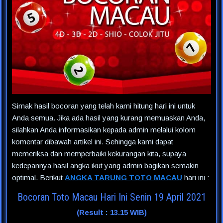
Simak hasil bocoran yang telah kami hitung hari ini untuk
Anda semua. Jika ada hasil yang kurang memuaskan Anda,
silahkan Anda informasikan kepada admin melalui kolom
komentar dibawah artikel ini. Sehingga kami dapat
memeriksa dan memperbaiki kekurangan kita, supaya
kedepannya hasil angka ikut yang admin bagikan semakin
optimal. Berikut
ANGKA TARUNG TOTO MACAU
hari ini :
Bocoran Toto Macau Hari Ini Senin 19 April 2021
(Result : 13.15 WIB)