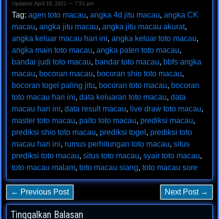
Updated: April 18, 2021 — 7:51 pm
Tag:
agen toto macau
,
angka 4d jitu macau
,
angka CK
macau
,
angka jitu macau
,
angka jitu macau akurat
,
angka keluar macau hari ini
,
angka keluar toto macau
,
angka main toto macau
,
angka paten toto macau
,
bandar judi toto macau
,
bandar toto macau
,
bbfs angka
macau
,
bocoran macau
,
bocoran shio toto macau
,
bocoran togel paling jitu
,
bocoran toto macau
,
bocoran
toto macau hari ini
,
data keluaran toto macau
,
data
macau hari ini
,
data result macau
,
live draw toto macau
,
master toto macau
,
paito toto macau
,
prediksi macau
,
prediksi shio toto macau
,
prediksi togel
,
prediksi toto
macau hari ini
,
rumus perhitungan toto macau
,
situs
prediksi toto macau
,
situs toto macau
,
syair toto macau
,
toto macau malam
,
toto macau siang
,
toto macau sore
← Previous Post
Next Post →
Tinggalkan Balasan