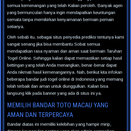
semua kemenangan yang telah Kalian peroleh. Banyak agen
yang bermunculan hanya ingin mendapatkan keuntungan
semata tanpa memikirkan kenyamanan bermain pemain
setianya.
Oleh sebab itu, sebagai situs penyedia prediksi tentunya kami
sangat senang jika bisa membantu Sobat semua
mendapatkan rasa nyaman dan aman saat bermain Taruhan
Togel Online. Sehingga kalian dapat memastikan setiap hasil
bettingan yang telah Anda menangkan, benar-benar dapat
Anda nikmati hasil kemenangannya. Nah, berikut kita infokan
beberapa bandar judi togel online di Indonesia yang memang
telah terbaik dan aman untuk diunggulkan. Kalian bisa
langsung klik pada banner yang ada di situs ini ya.
MEMILIH BANDAR TOTO MACAU YANG
AMAN DAN TERPERCAYA
Bandar diatas ini memiliki kelebihan yang hampir mirip,