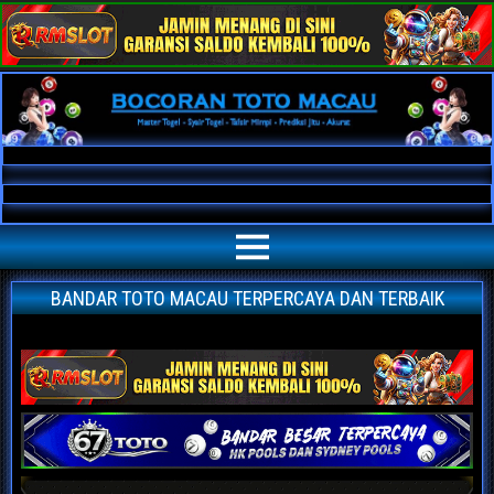
Bocoran Toto Macau AKURAT
Bocoran angka jitu toto macau paling akurat | prediksi situs agen bandar
toto macau terpercaya | nomor main macau | data keluaran macau hari ini
BANDAR TOTO MACAU TERPERCAYA DAN TERBAIK