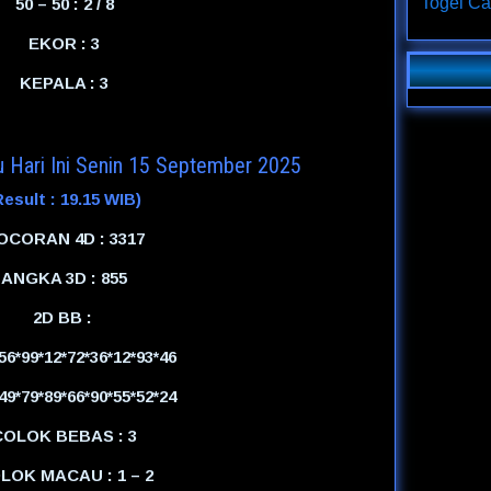
Togel C
50 – 50 : 2 / 8
EKOR : 3
KEPALA : 3
 Hari Ini Senin 15 September 2025
Result : 19.15 WIB)
OCORAN 4D : 3317
ANGKA 3D : 855
2D BB :
56*99*12*72*36*12*93*46
49*79*89*66*90*55*52*24
COLOK BEBAS : 3
LOK MACAU : 1 – 2