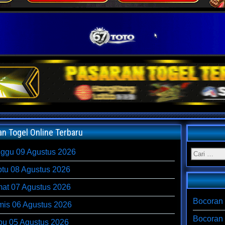
n Togel Online Terbaru
nggu 09 Agustus 2026
btu 08 Agustus 2026
mat 07 Agustus 2026
Bocoran
mis 06 Agustus 2026
Bocoran
bu 05 Agustus 2026