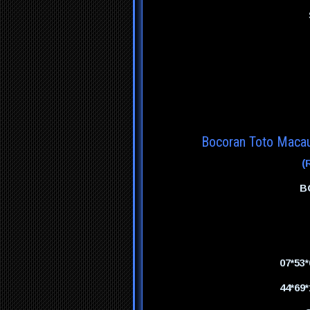
Bocoran Toto Macau
(
B
07*53*
44*69*