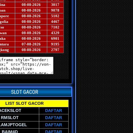
SLOT GACOR
LIST SLOT GACOR
ACEKSLOT
DAFTAR
RMSLOT
DAFTAR
LAMJPTOGEL
DAFTAR
BAIM4D
DAFTAR