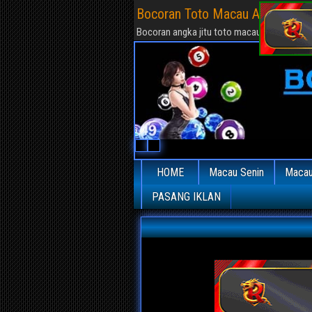
Bocoran Toto Macau AKURAT
Bocoran angka jitu toto macau paling akurat
HOME
Macau Senin
Macau
PASANG IKLAN