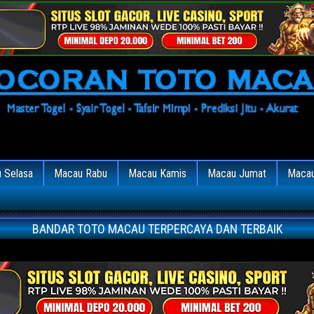
 | prediksi situs agen bandar toto macau terpercaya | nomor main macau | dat
 Selasa
Macau Rabu
Macau Kamis
Macau Jumat
Macau
BANDAR TOTO MACAU TERPERCAYA DAN TERBAIK