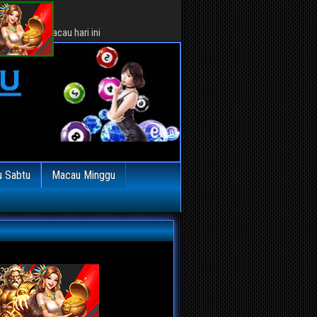
a keluaran macau hari ini
 Sabtu
Macau Minggu