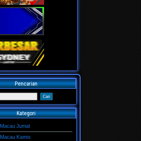
Pencarian
Kategori
 Macau Jumat
 Macau Kamis