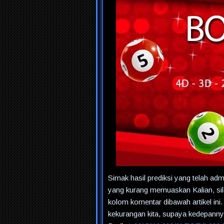
Simak hasil prediksi yang telah admi
yang kurang memuaskan Kalian, sil
kolom komentar dibawah artikel in
kekurangan kita, supaya kedepanny