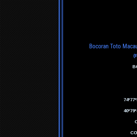
Bocoran Toto Macau
(
B
74*77*
40*79*
CO