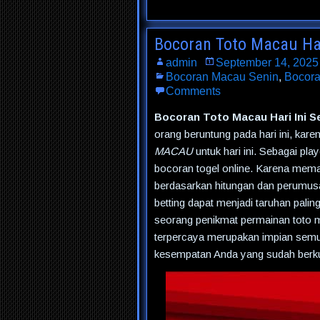
Bocoran Toto Macau Har
admin
September 14, 2025
Bocoran Macau Senin
,
Bocora
Comments
Bocoran Toto Macau Hari Ini S
orang beruntung pada hari ini, kar
MACAU
untuk hari ini. Sebagai pla
bocoran togel online. Karena m
berdasarkan hitungan dan perumus
betting dapat menjadi taruhan pali
seorang penikmat permainan toto 
terpercaya merupakan impian semua
kesempatan Anda yang sudah berkun