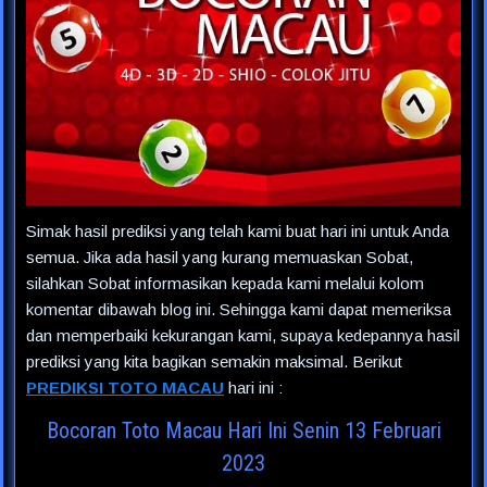
Simak hasil prediksi yang telah kami buat hari ini untuk Anda
semua. Jika ada hasil yang kurang memuaskan Sobat,
silahkan Sobat informasikan kepada kami melalui kolom
komentar dibawah blog ini. Sehingga kami dapat memeriksa
dan memperbaiki kekurangan kami, supaya kedepannya hasil
prediksi yang kita bagikan semakin maksimal. Berikut
PREDIKSI TOTO MACAU
hari ini :
Bocoran Toto Macau Hari Ini Senin 13 Februari
2023