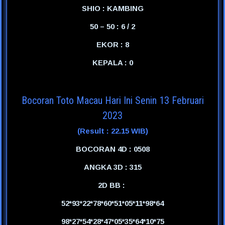
SHIO : KAMBING
50 – 50 : 6 / 2
EKOR : 8
KEPALA : 0
Bocoran Toto Macau Hari Ini Senin 13 Februari
2023
(Result : 22.15 WIB)
BOCORAN 4D : 0508
ANGKA 3D : 315
2D BB :
52*93*22*78*60*51*05*11*98*64
98*27*54*28*47*05*35*64*10*75