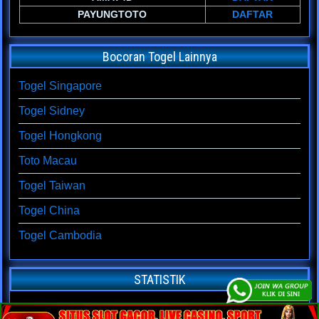
PAYUNGTOTO
DAFTAR
Bocoran Togel Lainnya
Togel Singapore
Togel Sidney
Togel Hongkong
Toto Macau
Togel Taiwan
Togel China
Togel Cambodia
STATISTIK