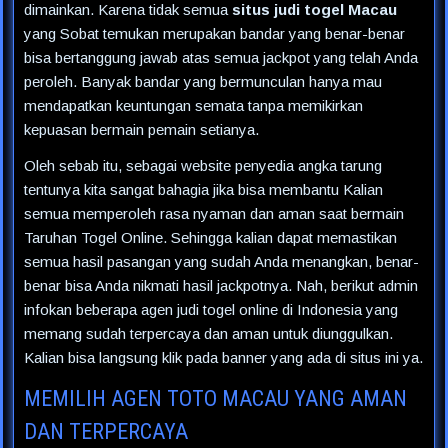
dimainkan. Karena tidak semua
situs judi togel Macau
yang Sobat temukan merupakan bandar yang benar-benar
bisa bertanggung jawab atas semua jackpot yang telah Anda
peroleh. Banyak bandar yang bermunculan hanya mau
mendapatkan keuntungan semata tanpa memikirkan
kepuasan bermain pemain setianya.
Oleh sebab itu, sebagai website penyedia angka tarung
tentunya kita sangat bahagia jika bisa membantu Kalian
semua memperoleh rasa nyaman dan aman saat bermain
Taruhan Togel Online. Sehingga kalian dapat memastikan
semua hasil pasangan yang sudah Anda menangkan, benar-
benar bisa Anda nikmati hasil jackpotnya. Nah, berikut admin
infokan beberapa agen judi togel online di Indonesia yang
memang sudah terpercaya dan aman untuk diunggulkan.
Kalian bisa langsung klik pada banner yang ada di situs ini ya.
MEMILIH AGEN TOTO MACAU YANG AMAN
DAN TERPERCAYA