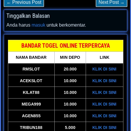
← Previous Post
Next Post →
Tinggalkan Balasan
Anda harus
masuk
untuk berkomentar.
BANDAR TOGEL ONLINE TERPERCAYA
NAMA BANDAR
MIN DEPO
LINK
RMSLOT
20.000
KLIK DI SINI
ACEKSLOT
10.000
KLIK DI SINI
KILAT88
10.000
KLIK DI SINI
MEGA999
10.000
KLIK DI SINI
AGEN855
10.000
KLIK DI SINI
TRIBUN188
5.000
KLIK DI SINI