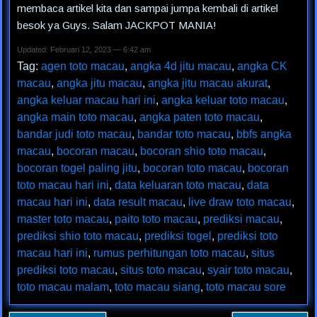
membaca artikel kita dan sampai jumpa kembali di artikel
besok ya Guys. Salam JACKPOT MANIA!
Updated: Februari 12, 2023 — 6:42 am
Tag:
agen toto macau
,
angka 4d jitu macau
,
angka CK
macau
,
angka jitu macau
,
angka jitu macau akurat
,
angka keluar macau hari ini
,
angka keluar toto macau
,
angka main toto macau
,
angka paten toto macau
,
bandar judi toto macau
,
bandar toto macau
,
bbfs angka
macau
,
bocoran macau
,
bocoran shio toto macau
,
bocoran togel paling jitu
,
bocoran toto macau
,
bocoran
toto macau hari ini
,
data keluaran toto macau
,
data
macau hari ini
,
data result macau
,
live draw toto macau
,
master toto macau
,
paito toto macau
,
prediksi macau
,
prediksi shio toto macau
,
prediksi togel
,
prediksi toto
macau hari ini
,
rumus perhitungan toto macau
,
situs
prediksi toto macau
,
situs toto macau
,
syair toto macau
,
toto macau malam
,
toto macau siang
,
toto macau sore