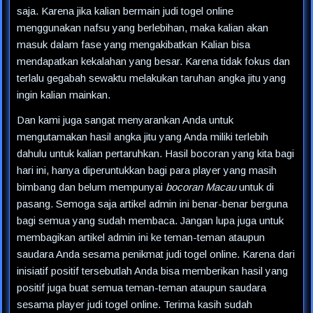
saja. Karena jika kalian bermain judi togel online
menggunakan nafsu yang berlebihan, maka kalian akan
masuk dalam fase yang mengakibatkan Kalian bisa
mendapatkan kekalahan yang besar. Karena tidak fokus dan
terlalu gegabah sewaktu melakukan taruhan angka jitu yang
ingin kalian mainkan.
Dan kami juga sangat menyarankan Anda untuk
mengutamakan hasil angka jitu yang Anda miliki terlebih
dahulu untuk kalian pertaruhkan. Hasil bocoran yang kita bagi
hari ini, hanya diperuntukkan bagi para player yang masih
bimbang dan belum mempunyai
bocoran Macau
untuk di
pasang. Semoga saja artikel admin ini benar-benar berguna
bagi semua yang sudah membaca. Jangan lupa juga untuk
membagikan artikel admin ini ke teman-teman ataupun
saudara Anda sesama penikmat judi togel online. Karena dari
inisiatif positif tersebutlah Anda bisa memberikan hasil yang
positif juga buat semua teman-teman ataupun saudara
sesama player judi togel online. Terima kasih sudah