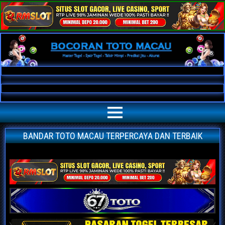
Bocoran Toto Macau AKURAT
Bocoran angka jitu toto macau paling akurat | prediksi situs agen bandar
toto macau terpercaya | nomor main macau | data keluaran macau hari ini
BANDAR TOTO MACAU TERPERCAYA DAN TERBAIK