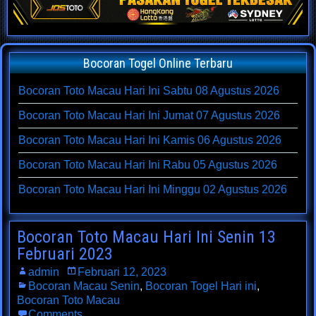
Bocoran Togel Online Terbaru
Bocoran Toto Macau Hari Ini Sabtu 08 Agustus 2026
Bocoran Toto Macau Hari Ini Jumat 07 Agustus 2026
Bocoran Toto Macau Hari Ini Kamis 06 Agustus 2026
Bocoran Toto Macau Hari Ini Rabu 05 Agustus 2026
Bocoran Toto Macau Hari Ini Minggu 02 Agustus 2026
Bocoran Toto Macau Hari Ini Senin 13
Februari 2023
admin
Februari 12, 2023
Bocoran Macau Senin
,
Bocoran Togel Hari ini
,
Bocoran Toto Macau
Comments