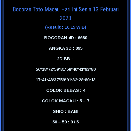
Bocoran Toto Macau Hari Ini Senin 13 Februari
2023
(Result : 16.15 WIB)
BOCORAN 4D : 6680
ANGKA 3D : 095
2D BB :
56*18*72*59*81*58*40*41*93*80
17*41*48*37*59*91*32*28*80*13
COLOK BEBAS : 4
COLOK MACAU : 5 – 7
SHIO : BABI
50 – 50 : 9 / 5