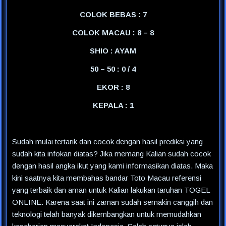
COLOK BEBAS : 7
COLOK MACAU : 8 – 8
SHIO : AYAM
50 – 50 : 0 / 4
EKOR : 8
KEPALA : 1
Sudah mulai tertarik dan cocok dengan hasil prediksi yang
sudah kita infokan diatas? Jika memang Kalian sudah cocok
dengan hasil angka ikut yang kami informasikan diatas. Maka
kini saatnya kita membahas bandar Toto Macau referensi
yang terbaik dan aman untuk Kalian lakukan taruhan TOGEL
ONLINE. Karena saat ini zaman sudah semakin canggih dan
teknologi telah banyak dikembangkan untuk memudahkan