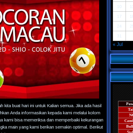
10
1
17
1
24
2
31
« Jul
 kita buat hari ini untuk Kalian semua. Jika ada hasil
hkan Anda informasikan kepada kami melalui kolom
gga kami bisa memeriksa dan memperbaiki kekurangan
gka main yang kami berikan semakin optimal. Berikut