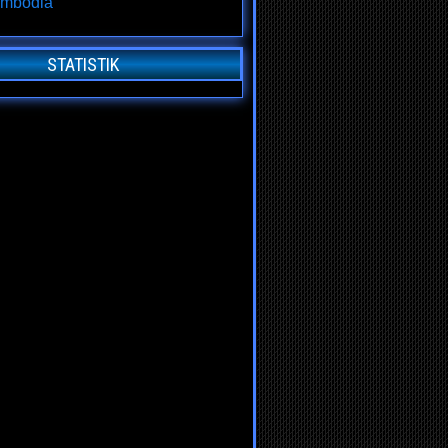
ambodia
STATISTIK