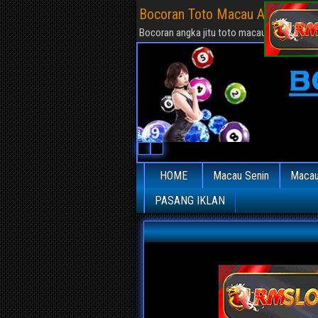
Bocoran Toto Macau AKURAT
Bocoran angka jitu toto macau paling akurat
HOME
Macau Senin
Macau
PASANG IKLAN