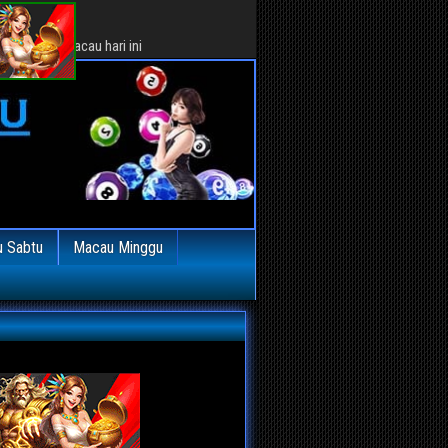
a keluaran macau hari ini
 Sabtu
Macau Minggu