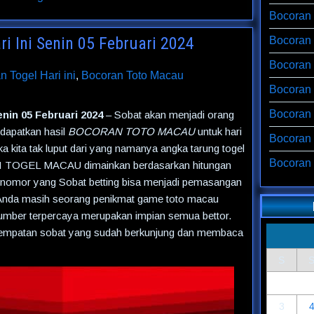
Bocoran
i Ini Senin 05 Februari 2024
Bocoran
Bocoran
n Togel Hari ini
,
Bocoran Toto Macau
Bocoran
Bocoran
nin 05 Februari 2024
– Sobat akan menjadi orang
ndapatkan hasil
BOCORAN TOTO MACAU
untuk hari
Bocoran 
aka kita tak luput dari yang namanya angka tarung togel
Bocoran
I TOGEL MACAU dimainkan berdasarkan hitungan
nomor yang Sobat betting bisa menjadi pemasangan
a Anda masih seorang penikmat game toto macau
umber terpercaya merupakan impian semua bettor.
kesempatan sobat yang sudah berkunjung dan membaca
S
3