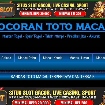
 | prediksi situs agen bandar toto macau terpercaya | nomor main macau | dat
 Selasa
Macau Rabu
Macau Kamis
Macau Jumat
Macau
BANDAR TOTO MACAU TERPERCAYA DAN TERBAIK