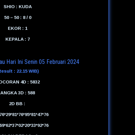
SHIO : KUDA
50 – 50 : 8 / 0
EKOR : 1
KEPALA : 7
u Hari Ini Senin 05 Februari 2024
Result : 22.15 WIB)
OCORAN 4D : 5832
ANGKA 3D : 588
2D BB :
76*29*81*76*95*81*47*76
69*62*37*02*20*33*92*76