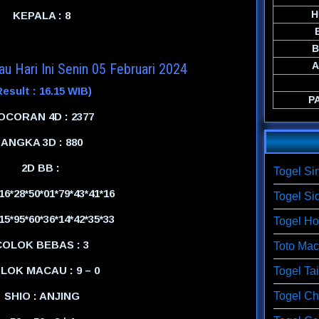
H
KEPALA : 8
B
A
u Hari Ini Senin 05 Februari 2024
Result : 16.15 WIB)
P
OCORAN 4D : 2377
ANGKA 3D : 880
2D BB :
Togel Si
16*28*50*01*79*43*41*16
Togel Si
15*95*60*36*14*42*35*33
Togel H
COLOK BEBAS : 3
Toto Ma
LOK MACAU : 9 – 0
Togel Ta
SHIO : ANJING
Togel Ch