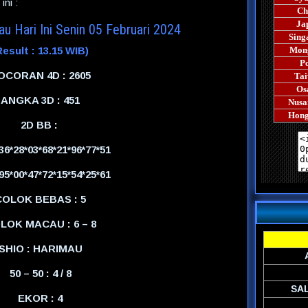
ini :
u Hari Ini Senin 05 Februari 2024
Result : 13.15 WIB)
OCORAN 4D : 2605
ANGKA 3D : 451
2D BB :
36*28*03*68*21*96*77*51
95*00*47*72*15*54*25*61
COLOK BEBAS : 5
LOK MACAU : 6 – 8
SHIO : HARIMAU
50 – 50 : 4 / 8
SA
EKOR : 4