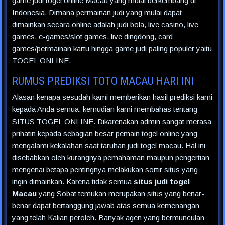
game judi togel online Macau yang mulai berkembang di
Indonesia. Dimana permainan judi yang mulai dapat
dimainkan secara online adalah judi bola, live casino, live
games, e-games/slot games, live dingdong, card
games/permainan kartu hingga game judi paling populer yaitu
TOGEL ONLINE.
RUMUS PREDIKSI TOTO MACAU HARI INI
Alasan kenapa sesudah kami memberikan hasil prediksi kami
kepada Anda semua, kemudian kami membahas tentang
SITUS TOGEL ONLINE. Dikarenakan admin sangat merasa
prihatin kepada sebagian besar pemain togel online yang
mengalami kekalahan saat taruhan judi togel macau. Hal ini
disebabkan oleh kurangnya pemahaman maupun pengertian
mengenai betapa pentingnya melakukan sortir situs yang
ingin dimainkan. Karena tidak semua
situs judi togel
Macau
yang Sobat temukan merupakan situs yang benar-
benar dapat bertanggung jawab atas semua kemenangan
yang telah Kalian peroleh. Banyak agen yang bermunculan