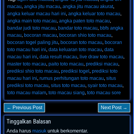
macau
,
angka jitu macau
,
angka jitu macau akurat
,
angka keluar macau hari ini
,
angka keluar toto macau
,
angka main toto macau
,
angka paten toto macau
,
bandar judi toto macau
,
bandar toto macau
,
bbfs angka
macau
,
bocoran macau
,
bocoran shio toto macau
,
bocoran togel paling jitu
,
bocoran toto macau
,
bocoran
toto macau hari ini
,
data keluaran toto macau
,
data
macau hari ini
,
data result macau
,
live draw toto macau
,
master toto macau
,
paito toto macau
,
prediksi macau
,
prediksi shio toto macau
,
prediksi togel
,
prediksi toto
macau hari ini
,
rumus perhitungan toto macau
,
situs
prediksi toto macau
,
situs toto macau
,
syair toto macau
,
toto macau malam
,
toto macau siang
,
toto macau sore
← Previous Post
Next Post →
Tinggalkan Balasan
Anda harus
masuk
untuk berkomentar.