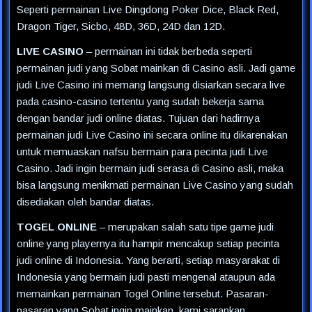
Seperti permainan Live Dingdong Poker Dice, Black Red,
Dragon Tiger, Sicbo, 48D, 36D, 24D dan 12D.
LIVE CASINO
– permainan ini tidak berbeda seperti
permainan judi yang Sobat mainkan di Casino asli. Jadi game
judi Live Casino ini memang langsung disiarkan secara live
pada casino-casino tertentu yang sudah bekerja sama
dengan bandar judi online diatas. Tujuan dari hadirnya
permainan judi Live Casino ini secara online itu dikarenakan
untuk memuaskan nafsu bermain para pecinta judi Live
Casino. Jadi ingin bermain judi serasa di Casino asli, maka
bisa langsung menikmati permainan Live Casino yang sudah
disediakan oleh bandar diatas.
TOGEL ONLINE
– merupakan salah satu tipe game judi
online yang playernya itu hampir mencakup setiap pecinta
judi online di Indonesia. Yang berarti, setiap masyarakat di
Indonesia yang bermain judi pasti mengenal ataupun ada
memainkan permainan Togel Online tersebut. Pasaran-
pasaran yang Sobat ingin mainkan, kami sarankan