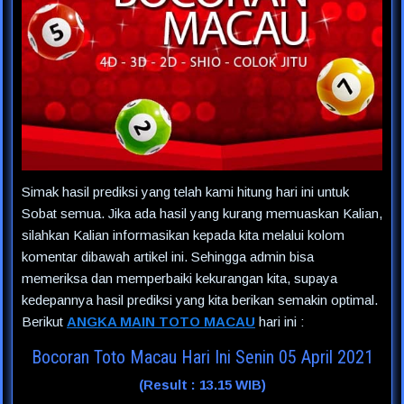
Simak hasil prediksi yang telah kami hitung hari ini untuk
Sobat semua. Jika ada hasil yang kurang memuaskan Kalian,
silahkan Kalian informasikan kepada kita melalui kolom
komentar dibawah artikel ini. Sehingga admin bisa
memeriksa dan memperbaiki kekurangan kita, supaya
kedepannya hasil prediksi yang kita berikan semakin optimal.
Berikut
ANGKA MAIN TOTO MACAU
hari ini :
Bocoran Toto Macau Hari Ini Senin 05 April 2021
(Result : 13.15 WIB)