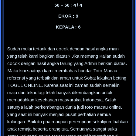
50 – 50 : 4 / 4
EKOR : 9
KEPALA : 6
Sudah mulai tertarik dan cocok dengan hasil angka main
yang telah kami bagikan diatas? Jika memang Kalian sudah
cocok dengan hasil angka tarung yang Admin berikan diatas.
Maka kini saatnya kami membahas bandar Toto Macau
referensi yang terbaik dan aman untuk Sobat lakukan betting
TOGEL ONLINE. Karena saat ini zaman sudah semakin
maju dan teknologi telah banyak dikembangkan untuk
memudahkan keseharian masyarakat Indonesia. Salah
satunya ialah perkembangan dunia judi toto macau online,
yang saat ini banyak menjadi pusat perhatian semua
kalangan. Baik itu pria maupun perempuan sekalipun, bahkan
anak remaja beserta orang tua. Semuanya sangat suka