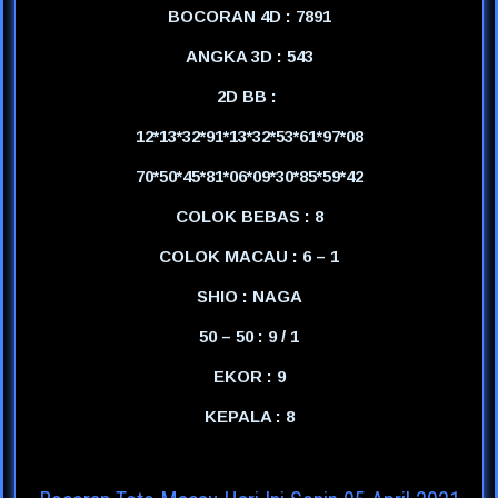
BOCORAN 4D : 7891
ANGKA 3D : 543
2D BB :
12*13*32*91*13*32*53*61*97*08
70*50*45*81*06*09*30*85*59*42
COLOK BEBAS : 8
COLOK MACAU : 6 – 1
SHIO : NAGA
50 – 50 : 9 / 1
EKOR : 9
KEPALA : 8