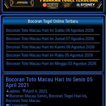
Bocoran Togel Online Terbaru
Bocoran Toto Macau Hari Ini Sabtu 08 Agustus 2026
Bocoran Toto Macau Hari Ini Jumat 07 Agustus 2026
Bocoran Toto Macau Hari Ini Kamis 06 Agustus 2026
Bocoran Toto Macau Hari Ini Rabu 05 Agustus 2026
Bocoran Toto Macau Hari Ini Minggu 02 Agustus 2026
Bocoran Toto Macau Hari Ini Senin 05
April 2021
admin
April 4, 2021
Bocoran Macau Senin
,
Bocoran Togel Hari ini
,
Bocoran Toto Macau
Comments