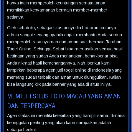
hanya ingin memperoleh keuntungan semata tanpa
memikirkan kenyamanan bermain member-member
setianya.
Oleh sebab itu, sebagai situs penyedia bocoran tentunya
admin sangat senang apabila dapat membantu Anda semua
memperoleh rasa nyaman dan aman saat bermain Taruhan
Togel Online. Sehingga Sobat bisa memastikan semua hasil
bettingan yang sudah Anda menangkan, benar-benar bisa
Anda nikmati hasil kemenangannya. Nah, berikut kami
lampirkan beberapa agen judi togel online di Indonesia yang
memang sudah terbaik dan aman untuk diunggulkan. Kalian
bisa langsung klik pada banner yang ada di situs ini ya.
MEMILIH SITUS TOTO MACAU YANG AMAN
DAN TERPERCAYA
Agen diatas ini memiliki kelebihan yang hampir sama, dimana
keunggulan penting yang akan kami sampaikan adalah
sebagai berikut :