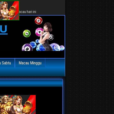
a keluaran macau hari ini
 Sabtu
Macau Minggu