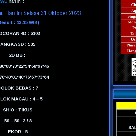
CAU
hari ini :
u Hari Ini Selasa 31 Oktober 2023
Result : 13.15 WIB)
OCORAN 4D : 6103
ANGKA 3D : 505
2D BB :
80*08*73*22*54*68*97*46
70*40*01*40*76*67*73*64
COLOK BEBAS : 7
LOK MACAU : 4 – 5
SHIO : TIKUS
50 – 50 : 3 / 8
SA
EKOR : 5