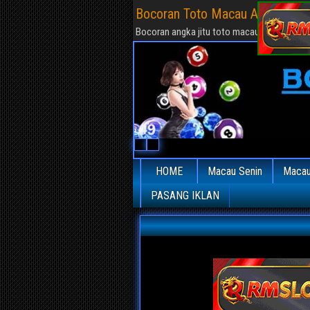
Bocoran Toto Macau AKURAT
Bocoran angka jitu toto macau paling akurat
HOME
Macau Senin
Macau
PASANG IKLAN