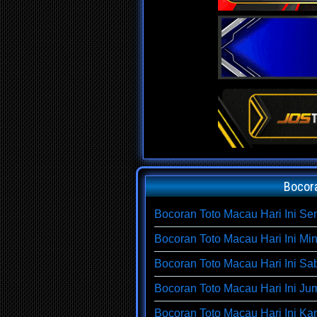
Bocora
Bocoran Toto Macau Hari Ini Se
Bocoran Toto Macau Hari Ini Mi
Bocoran Toto Macau Hari Ini Sa
Bocoran Toto Macau Hari Ini Ju
Bocoran Toto Macau Hari Ini Ka