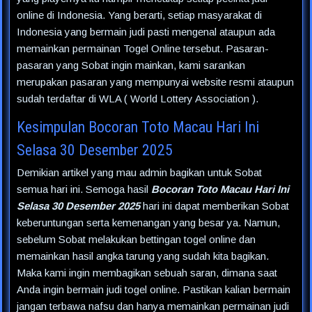
online di Indonesia. Yang berarti, setiap masyarakat di
Indonesia yang bermain judi pasti mengenal ataupun ada
memainkan permainan Togel Online tersebut. Pasaran-
pasaran yang Sobat ingin mainkan, kami sarankan
merupakan pasaran yang mempunyai website resmi ataupun
sudah terdaftar di WLA ( World Lottery Association ).
Kesimpulan Bocoran Toto Macau Hari Ini
Selasa 30 Desember 2025
Demikian artikel yang mau admin bagikan untuk Sobat
semua hari ini. Semoga hasil
Bocoran Toto Macau Hari Ini
Selasa 30 Desember 2025
hari ini dapat memberikan Sobat
keberuntungan serta kemenangan yang besar ya. Namun,
sebelum Sobat melakukan bettingan togel online dan
memainkan hasil angka tarung yang sudah kita bagikan.
Maka kami ingin membagikan sebuah saran, dimana saat
Anda ingin bermain judi togel online. Pastikan kalian bermain
jangan terbawa nafsu dan hanya memainkan permainan judi