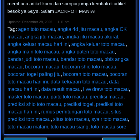
membaca artikel kami dan sampai jumpa kembali di artikel
besok ya Guys. Salam JACKPOT MANIA!
Updated: Desember 29, 2025 — 1:11 pm
Tag:
agen toto macau
,
angka 4d jitu macau
,
angka CK
macau
,
angka jitu macau
,
angka jitu macau akurat
,
angka keluar macau hari ini
,
angka keluar toto macau
,
angka main toto macau
,
angka paten toto macau
,
bandar judi toto macau
,
bandar toto macau
,
bbfs angka
macau
,
bocoran macau
,
bocoran shio toto macau
,
bocoran togel paling jitu
,
bocoran toto macau
,
bocoran
toto macau hari ini
,
data keluaran toto macau
,
data
macau hari ini
,
data result macau
,
live draw toto macau
,
master toto macau
,
paito toto macau
,
prediksi macau
,
prediksi shio toto macau
,
prediksi togel
,
prediksi toto
macau hari ini
,
rumus perhitungan toto macau
,
situs
prediksi toto macau
,
situs toto macau
,
syair toto macau
,
toto macau malam
,
toto macau siang
,
toto macau sore