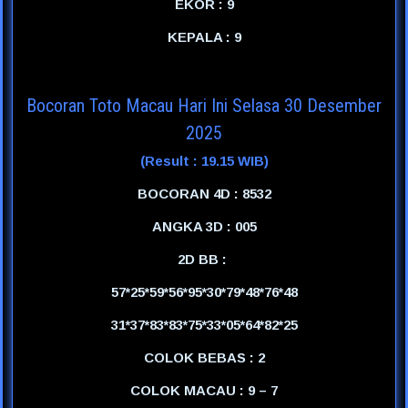
EKOR : 9
KEPALA : 9
Bocoran Toto Macau Hari Ini Selasa 30 Desember
2025
(Result : 19.15 WIB)
BOCORAN 4D : 8532
ANGKA 3D : 005
2D BB :
57*25*59*56*95*30*79*48*76*48
31*37*83*83*75*33*05*64*82*25
COLOK BEBAS : 2
COLOK MACAU : 9 – 7