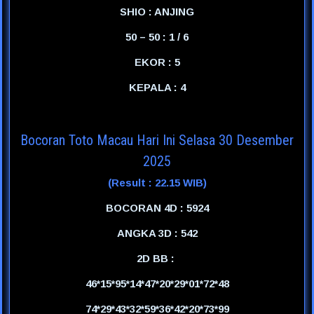
SHIO : ANJING
50 – 50 : 1 / 6
EKOR : 5
KEPALA : 4
Bocoran Toto Macau Hari Ini Selasa 30 Desember
2025
(Result : 22.15 WIB)
BOCORAN 4D : 5924
ANGKA 3D : 542
2D BB :
46*15*95*14*47*20*29*01*72*48
74*29*43*32*59*36*42*20*73*99