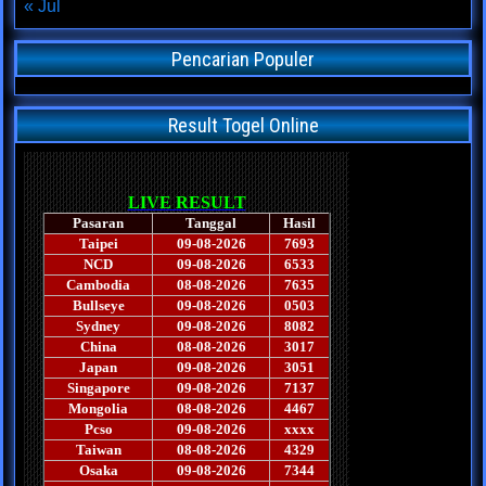
« Jul
Pencarian Populer
Result Togel Online