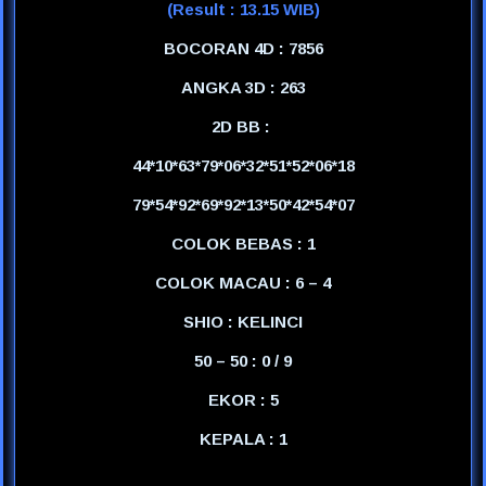
(Result : 13.15 WIB)
BOCORAN 4D : 7856
ANGKA 3D : 263
2D BB :
44*10*63*79*06*32*51*52*06*18
79*54*92*69*92*13*50*42*54*07
COLOK BEBAS : 1
COLOK MACAU : 6 – 4
SHIO : KELINCI
50 – 50 : 0 / 9
EKOR : 5
KEPALA : 1