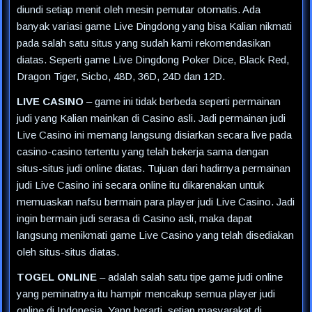
diundi setiap menit oleh mesin pemutar otomatis. Ada
banyak variasi game Live Dingdong yang bisa Kalian nikmati
pada salah satu situs yang sudah kami rekomendasikan
diatas. Seperti game Live Dingdong Poker Dice, Black Red,
Dragon Tiger, Sicbo, 48D, 36D, 24D dan 12D.
LIVE CASINO
– game ini tidak berbeda seperti permainan
judi yang Kalian mainkan di Casino asli. Jadi permainan judi
Live Casino ini memang langsung disiarkan secara live pada
casino-casino tertentu yang telah bekerja sama dengan
situs-situs judi online diatas. Tujuan dari hadirnya permainan
judi Live Casino ini secara online itu dikarenakan untuk
memuaskan nafsu bermain para player judi Live Casino. Jadi
ingin bermain judi serasa di Casino asli, maka dapat
langsung menikmati game Live Casino yang telah disediakan
oleh situs-situs diatas.
TOGEL ONLINE
– adalah salah satu tipe game judi online
yang peminatnya itu hampir mencakup semua player judi
online di Indonesia. Yang berarti, setiap masyarakat di