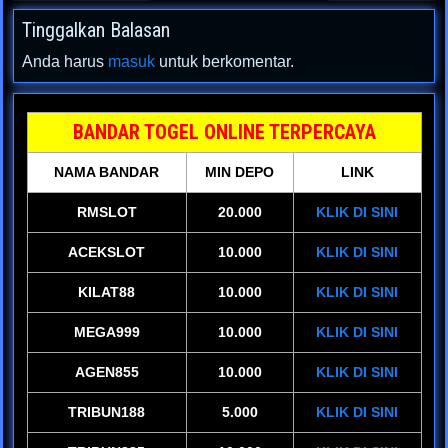
Tinggalkan Balasan
Anda harus
masuk
untuk berkomentar.
BANDAR TOGEL ONLINE TERPERCAYA
NAMA BANDAR
MIN DEPO
LINK
RMSLOT
20.000
KLIK DI SINI
ACEKSLOT
10.000
KLIK DI SINI
KILAT88
10.000
KLIK DI SINI
MEGA999
10.000
KLIK DI SINI
AGEN855
10.000
KLIK DI SINI
TRIBUN188
5.000
KLIK DI SINI