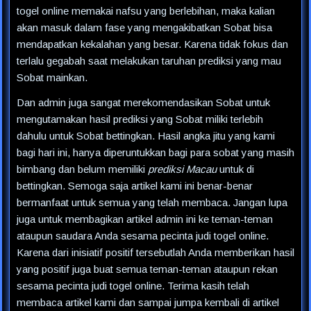
togel online memakai nafsu yang berlebihan, maka kalian
akan masuk dalam fase yang mengakibatkan Sobat bisa
mendapatkan kekalahan yang besar. Karena tidak fokus dan
terlalu gegabah saat melakukan taruhan prediksi yang mau
Sobat mainkan.
Dan admin juga sangat merekomendasikan Sobat untuk
mengutamakan hasil prediksi yang Sobat miliki terlebih
dahulu untuk Sobat bettingkan. Hasil angka jitu yang kami
bagi hari ini, hanya diperuntukkan bagi para sobat yang masih
bimbang dan belum memiliki
prediksi Macau
untuk di
bettingkan. Semoga saja artikel kami ini benar-benar
bermanfaat untuk semua yang telah membaca. Jangan lupa
juga untuk membagikan artikel admin ini ke teman-teman
ataupun saudara Anda sesama pecinta judi togel online.
Karena dari inisiatif positif tersebutlah Anda memberikan hasil
yang positif juga buat semua teman-teman ataupun rekan
sesama pecinta judi togel online. Terima kasih telah
membaca artikel kami dan sampai jumpa kembali di artikel