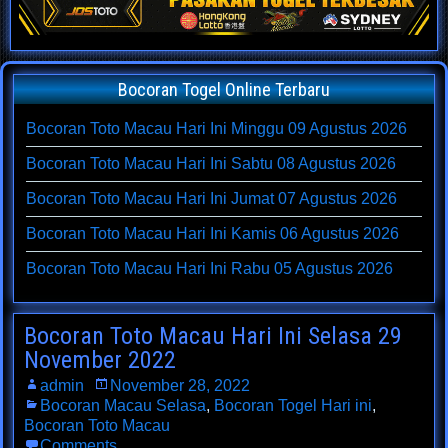
Bocoran Togel Online Terbaru
Bocoran Toto Macau Hari Ini Minggu 09 Agustus 2026
Bocoran Toto Macau Hari Ini Sabtu 08 Agustus 2026
Bocoran Toto Macau Hari Ini Jumat 07 Agustus 2026
Bocoran Toto Macau Hari Ini Kamis 06 Agustus 2026
Bocoran Toto Macau Hari Ini Rabu 05 Agustus 2026
Bocoran Toto Macau Hari Ini Selasa 29
November 2022
admin
November 28, 2022
Bocoran Macau Selasa
,
Bocoran Togel Hari ini
,
Bocoran Toto Macau
Comments