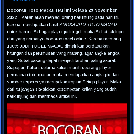
Bocoran Toto Macau Hari Ini Selasa 29 November
2022
– Kalian akan menjadi orang beruntung pada hari ini,
karena mendapatkan hasil
ANGKA JITU TOTO MACAU
untuk hari ini. Sebagai player judi togel, maka Sobat tak luput
dari yang namanya bocoran togel online. Karena memang
100% JUDI TOGEL MACAU dimainkan berdasarkan
hitungan dan perumusan yang matang, agar angka-angka
yang Sobat pasang dapat menjadi taruhan paling akurat.
Siapapun Kalian, selama kalian masih seorang player
permainan toto macau maka mendapatkan angka jitu dari
sumber terpercaya merupakan impian Setiap player. Maka
dari itu jangan sia-siakan kesempatan kalian yang sudah
berkunjung dan membaca artikel ini.