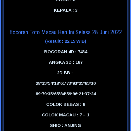
KEPALA : 3
Bocoran Toto Macau Hari Ini Selasa 28 Juni 2022
(Result : 22.15 WIB)
BOCORAN 4D : 7434
ANGKA 3D : 187
2D BB :
28*15*54*18*61*73*93*25*85*30
89*79*35*65*84*59*96*21*37*24
COLOK BEBAS : 8
COLOK MACAU : 7 – 1
SHIO : ANJING