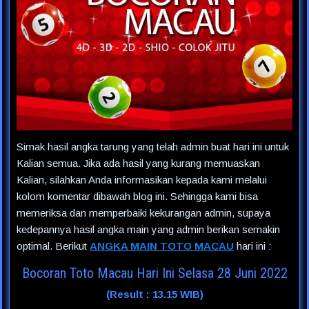
Simak hasil angka tarung yang telah admin buat hari ini untuk
Kalian semua. Jika ada hasil yang kurang memuaskan
Kalian, silahkan Anda informasikan kepada kami melalui
kolom komentar dibawah blog ini. Sehingga kami bisa
memeriksa dan memperbaiki kekurangan admin, supaya
kedepannya hasil angka main yang admin berikan semakin
optimal. Berikut
ANGKA MAIN TOTO MACAU
hari ini :
Bocoran Toto Macau Hari Ini Selasa 28 Juni 2022
(Result : 13.15 WIB)