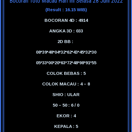
Bocoran Toto Macau Hari Ini Selasa 28 Juni 2022
(Result : 16.15 WIB)
BOCORAN 4D : 4914
ANGKA 3D : 033
2D BB :
08*39*48*04*32*62*43*45*32*30
05*33*00*20*63*72*48*98*91*55
COLOK BEBAS : 5
COLOK MACAU : 4 – 8
SHIO : ULAR
50 – 50 : 6 / 0
EKOR : 4
KEPALA : 5