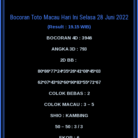
Bocoran Toto Macau Hari Ini Selasa 28 Juni 2022
(Result : 19.15 WIB)
BOCORAN 4D : 3946
ANGKA 3D : 793
2D BB :
80*86*77*24*35*26*41*08*45*03
62*07*43*92*60*90*83*55*71*67
COLOK BEBAS : 2
COLOK MACAU : 3 – 5
SHIO : KAMBING
50 – 50 : 3 / 3
EKOR : 6