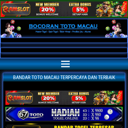
Bocoran Toto Macau AKURAT
Bocoran angka jitu toto macau paling akurat | prediksi situs agen bandar
toto macau terpercaya | nomor main macau | data keluaran macau hari ini
BANDAR TOTO MACAU TERPERCAYA DAN TERBAIK