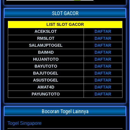
SLOT GACOR
LIST SLOT GACOR
ACEKSLOT
DAFTAR
RMSLOT
DAFTAR
SALAMJPTOGEL
DAFTAR
BAIM4D
DAFTAR
HUJANTOTO
DAFTAR
BAYUTOTO
DAFTAR
BAJUTOGEL
DAFTAR
ASUSTOGEL
DAFTAR
AMAT4D
DAFTAR
PAYUNGTOTO
DAFTAR
Bocoran Togel Lainnya
Togel Singapore