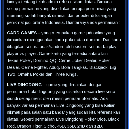
lainnya tentang telah admin referensikan diatas. Dimana
setiap permainan yang disediakan berupa permainan yang
memang sudah banyak diminati dan populer di kalangan
penikmat judi online Indonesia. Diantaranya ada permainan :
CARD GAMES
– yang merupakan game judi online yang
dimainkan menggunakan kartu poker atau domino. Dan kartu
dibagikan secara acak/random oleh sistem secara fairplay
player vs player. Game kartu yang tersedia antara lain :
Texas Poker, Domino QQ, Ceme, Joker Dealer, Poker
Dealer, Ceme Fighter, Aduq, Bola Tangkas, Blackjack, Big
Two, Omaha Poker dan Three Kings.
LIVE DINGDONG
– game yang dimainkan dengan
pemutaran bola dingdong yang disiarkan secara live serta
diundi setiap menit oleh mesin pemutar otomatis. Ada
banyak variasi permainan Live Dingdong yang bisa Kalian
nikmati pada salah satu bandar yang sudah kita referensikan
diatas. Seperti permainan Live Dingdong Poker Dice, Black
Red, Dragon Tiger, Sicbo, 48D, 36D, 24D dan 12D.