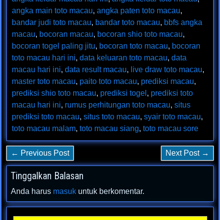
angka main toto macau
,
angka paten toto macau
,
bandar judi toto macau
,
bandar toto macau
,
bbfs angka
macau
,
bocoran macau
,
bocoran shio toto macau
,
bocoran togel paling jitu
,
bocoran toto macau
,
bocoran
toto macau hari ini
,
data keluaran toto macau
,
data
macau hari ini
,
data result macau
,
live draw toto macau
,
master toto macau
,
paito toto macau
,
prediksi macau
,
prediksi shio toto macau
,
prediksi togel
,
prediksi toto
macau hari ini
,
rumus perhitungan toto macau
,
situs
prediksi toto macau
,
situs toto macau
,
syair toto macau
,
toto macau malam
,
toto macau siang
,
toto macau sore
← Previous Post
Next Post →
Tinggalkan Balasan
Anda harus
masuk
untuk berkomentar.