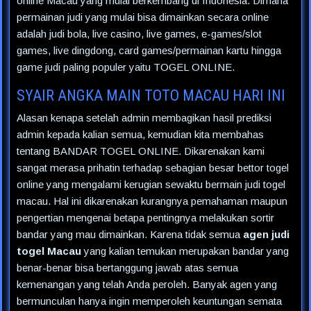
online Macau yang mulai berkembang di Indonesia. Dimana
permainan judi yang mulai bisa dimainkan secara online
adalah judi bola, live casino, live games, e-games/slot
games, live dingdong, card games/permainan kartu hingga
game judi paling populer yaitu TOGEL ONLINE.
SYAIR ANGKA MAIN TOTO MACAU HARI INI
Alasan kenapa setelah admin membagikan hasil prediksi
admin kepada kalian semua, kemudian kita membahas
tentang BANDAR TOGEL ONLINE. Dikarenakan kami
sangat merasa prihatin terhadap sebagian besar bettor togel
online yang mengalami kerugian sewaktu bermain judi togel
macau. Hal ini dikarenakan kurangnya pemahaman maupun
pengertian mengenai betapa pentingnya melakukan sortir
bandar yang mau dimainkan. Karena tidak semua
agen judi
togel Macau
yang kalian temukan merupakan bandar yang
benar-benar bisa bertanggung jawab atas semua
kemenangan yang telah Anda peroleh. Banyak agen yang
bermunculan hanya ingin memperoleh keuntungan semata