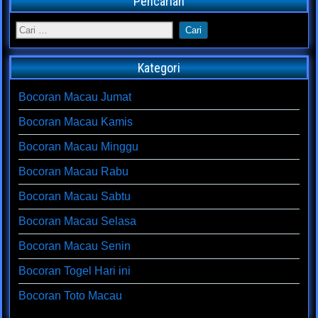
Pencarian
Kategori
Bocoran Macau Jumat
Bocoran Macau Kamis
Bocoran Macau Minggu
Bocoran Macau Rabu
Bocoran Macau Sabtu
Bocoran Macau Selasa
Bocoran Macau Senin
Bocoran Togel Hari ini
Bocoran Toto Macau