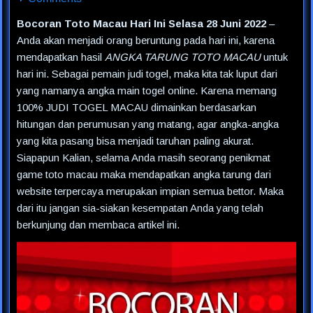
Bocoran Toto Macau Hari Ini Selasa 28 Juni 2022
–
Anda akan menjadi orang beruntung pada hari ini, karena
mendapatkan hasil
ANGKA TARUNG TOTO MACAU
untuk
hari ini. Sebagai pemain judi togel, maka kita tak luput dari
yang namanya angka main togel online. Karena memang
100% JUDI TOGEL MACAU dimainkan berdasarkan
hitungan dan perumusan yang matang, agar angka-angka
yang kita pasang bisa menjadi taruhan paling akurat.
Siapapun Kalian, selama Anda masih seorang penikmat
game toto macau maka mendapatkan angka tarung dari
website terpercaya merupakan impian semua bettor. Maka
dari itu jangan sia-siakan kesempatan Anda yang telah
berkunjung dan membaca artikel ini.