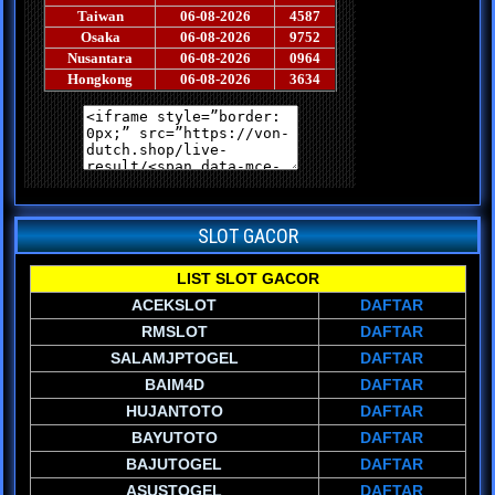
SLOT GACOR
LIST SLOT GACOR
ACEKSLOT
DAFTAR
RMSLOT
DAFTAR
SALAMJPTOGEL
DAFTAR
BAIM4D
DAFTAR
HUJANTOTO
DAFTAR
BAYUTOTO
DAFTAR
BAJUTOGEL
DAFTAR
ASUSTOGEL
DAFTAR