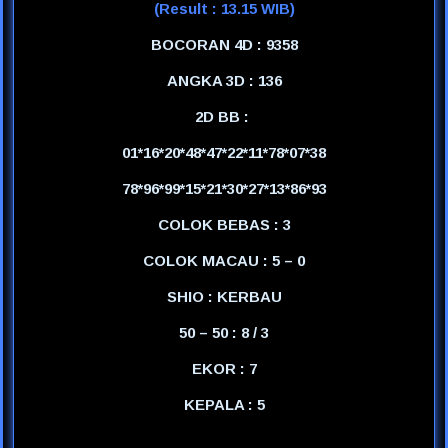
(Result : 13.15 WIB)
BOCORAN 4D : 9358
ANGKA 3D : 136
2D BB :
01*16*20*48*47*22*11*78*07*38
78*96*99*15*21*30*27*13*86*93
COLOK BEBAS : 3
COLOK MACAU : 5 – 0
SHIO : KERBAU
50 – 50 : 8 / 3
EKOR : 7
KEPALA : 5