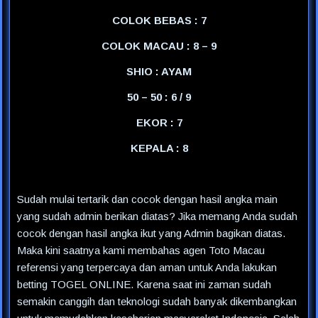
COLOK BEBAS : 7
COLOK MACAU : 8 – 9
SHIO : AYAM
50 – 50 : 6 / 9
EKOR : 7
KEPALA : 8
Sudah mulai tertarik dan cocok dengan hasil angka main
yang sudah admin berikan diatas? Jika memang Anda sudah
cocok dengan hasil angka ikut yang Admin bagikan diatas.
Maka kini saatnya kami membahas agen Toto Macau
referensi yang terpercaya dan aman untuk Anda lakukan
betting TOGEL ONLINE. Karena saat ini zaman sudah
semakin canggih dan teknologi sudah banyak dikembangkan