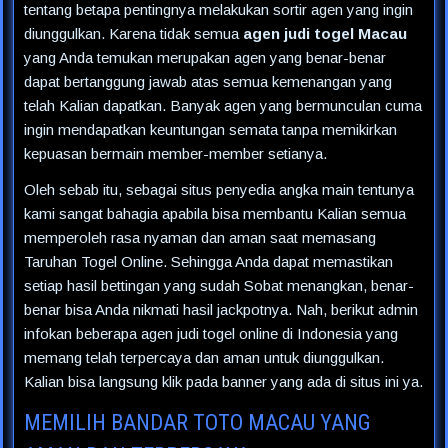
tentang betapa pentingnya melakukan sortir agen yang ingin
diunggulkan. Karena tidak semua
agen judi togel Macau
yang Anda temukan merupakan agen yang benar-benar
dapat bertanggung jawab atas semua kemenangan yang
telah Kalian dapatkan. Banyak agen yang bermunculan cuma
ingin mendapatkan keuntungan semata tanpa memikirkan
kepuasan bermain member-member setianya.
Oleh sebab itu, sebagai situs penyedia angka main tentunya
kami sangat bahagia apabila bisa membantu Kalian semua
memperoleh rasa nyaman dan aman saat memasang
Taruhan Togel Online. Sehingga Anda dapat memastikan
setiap hasil bettingan yang sudah Sobat menangkan, benar-
benar bisa Anda nikmati hasil jackpotnya. Nah, berikut admin
infokan beberapa agen judi togel online di Indonesia yang
memang telah terpercaya dan aman untuk diunggulkan.
Kalian bisa langsung klik pada banner yang ada di situs ini ya.
MEMILIH BANDAR TOTO MACAU YANG