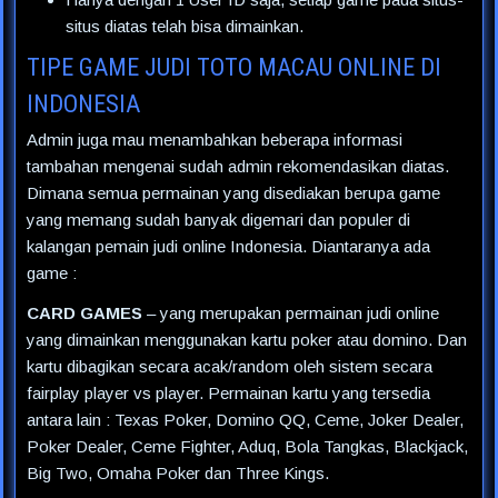
situs diatas telah bisa dimainkan.
TIPE GAME JUDI TOTO MACAU ONLINE DI
INDONESIA
Admin juga mau menambahkan beberapa informasi
tambahan mengenai sudah admin rekomendasikan diatas.
Dimana semua permainan yang disediakan berupa game
yang memang sudah banyak digemari dan populer di
kalangan pemain judi online Indonesia. Diantaranya ada
game :
CARD GAMES
– yang merupakan permainan judi online
yang dimainkan menggunakan kartu poker atau domino. Dan
kartu dibagikan secara acak/random oleh sistem secara
fairplay player vs player. Permainan kartu yang tersedia
antara lain : Texas Poker, Domino QQ, Ceme, Joker Dealer,
Poker Dealer, Ceme Fighter, Aduq, Bola Tangkas, Blackjack,
Big Two, Omaha Poker dan Three Kings.