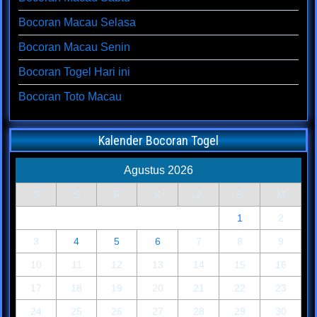
Bocoran Macau Selasa
Bocoran Macau Senin
Bocoran Togel Hari ini
Bocoran Toto Macau
Kalender Bocoran Togel
Agustus 2026
S
S
R
K
J
S
M
1
2
3
4
5
6
7
8
9
10
11
12
13
14
15
16
17
18
19
20
21
22
23
24
25
26
27
28
29
30