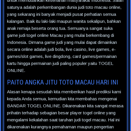
untuk memudahkan keseharian masyarakat Indonesia. Salah
satunya adalah perkembangan dunia judi toto macau online,
yang sekarang ini banyak menjadi pusat perhatian semua
kalangan. Baik itu laki-laki maupun wanita sekalipun, bahkan
anak remaja beserta orang tua. Semuanya sangat suka
game judi togel online Macau yang mulai berkembang di
Indonesia. Dimana game judi yang mulai dapat dimainkan
secara online adalah judi bola, live casino, live games, e-
games/slot games, live dingdong, card games/permainan
kartu hingga permainan judi paling populer yaitu TOGEL
ONLINE.
PAITO ANGKA JITU TOTO MACAU HARI INI
Alasan kenapa sesudah kita memberikan hasil prediksi kami
kepada Anda semua, kemudian kita membahas mengenai
BANDAR TOGEL ONLINE. Dikarenakan kita sangat merasa
prihatin terhadap sebagian besar player togel online yang
mengalami kekalahan saat taruhan judi togel macau. Hal ini
dikarenakan kurangnya pemahaman maupun pengertian