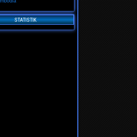
ambodia
STATISTIK