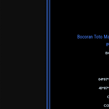
Bocoran Toto Mac
(
B
04*97*
43*87*
CO