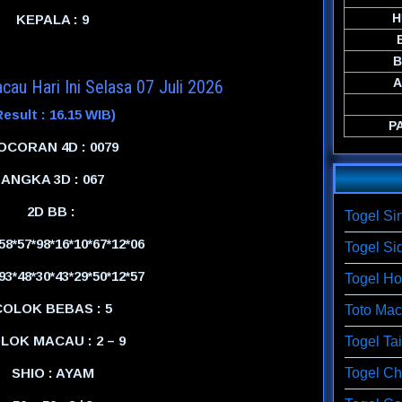
H
KEPALA : 9
B
A
au Hari Ini Selasa 07 Juli 2026
Result : 16.15 WIB)
P
OCORAN 4D : 0079
ANGKA 3D : 067
2D BB :
Togel Si
58*57*98*16*10*67*12*06
Togel Si
93*48*30*43*29*50*12*57
Togel H
COLOK BEBAS : 5
Toto Ma
LOK MACAU : 2 – 9
Togel Ta
SHIO : AYAM
Togel Ch