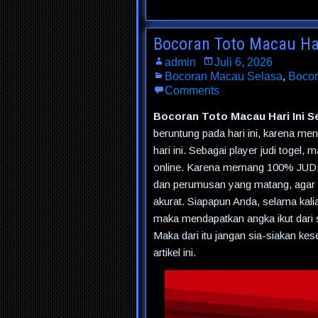
Bocoran Toto Macau Har
admin
Juli 6, 2026
Bocoran Macau Selasa
,
Bocor
Comments
Bocoran Toto Macau Hari Ini Se
beruntung pada hari ini, karena me
hari ini. Sebagai player judi togel, 
online. Karena memang 100% JUD
dan perumusan yang matang, agar n
akurat. Siapapun Anda, selama ka
maka mendapatkan angka ikut dari 
Maka dari itu jangan sia-siakan k
artikel ini.