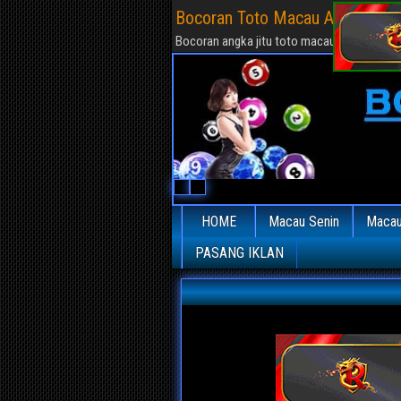
Bocoran Toto Macau AKURAT
Bocoran angka jitu toto macau paling akurat
HOME
Macau Senin
Macau
PASANG IKLAN