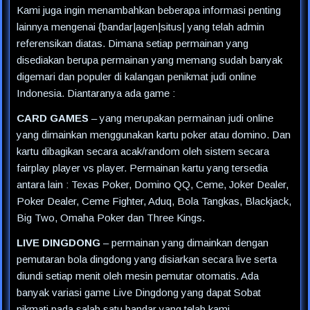
Kami juga ingin menambahkan beberapa informasi penting
lainnya mengenai {bandar|agen|situs| yang telah admin
referensikan diatas. Dimana setiap permainan yang
disediakan berupa permainan yang memang sudah banyak
digemari dan populer di kalangan penikmat judi online
Indonesia. Diantaranya ada game :
CARD GAMES
– yang merupakan permainan judi online
yang dimainkan menggunakan kartu poker atau domino. Dan
kartu dibagikan secara acak/random oleh sistem secara
fairplay player vs player. Permainan kartu yang tersedia
antara lain : Texas Poker, Domino QQ, Ceme, Joker Dealer,
Poker Dealer, Ceme Fighter, Aduq, Bola Tangkas, Blackjack,
Big Two, Omaha Poker dan Three Kings.
LIVE DINGDONG
– permainan yang dimainkan dengan
pemutaran bola dingdong yang disiarkan secara live serta
diundi setiap menit oleh mesin pemutar otomatis. Ada
banyak variasi game Live Dingdong yang dapat Sobat
nikmati pada salah satu bandar yang telah kami