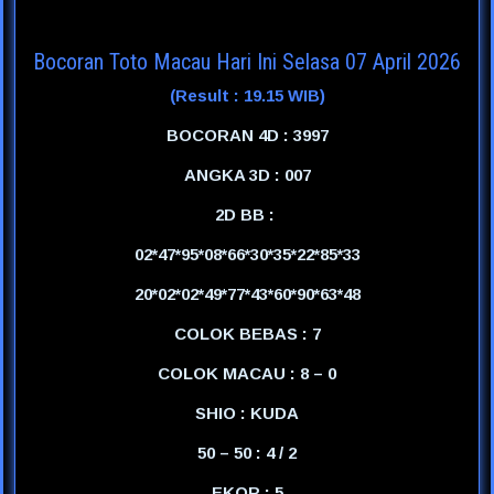
Bocoran Toto Macau Hari Ini Selasa 07 April 2026
(Result : 19.15 WIB)
BOCORAN 4D : 3997
ANGKA 3D : 007
2D BB :
02*47*95*08*66*30*35*22*85*33
20*02*02*49*77*43*60*90*63*48
COLOK BEBAS : 7
COLOK MACAU : 8 – 0
SHIO : KUDA
50 – 50 : 4 / 2
EKOR : 5