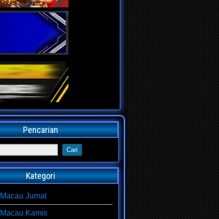
Pencarian
Kategori
 Macau Jumat
 Macau Kamis