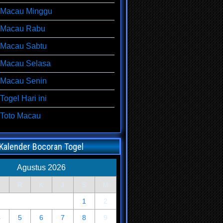
 Macau Minggu
 Macau Rabu
 Macau Sabtu
 Macau Selasa
 Macau Senin
Togel Hari ini
 Toto Macau
Kalender Bocoran Togel
Agustus 2026
S
R
K
J
S
M
1
2
4
5
6
7
8
9