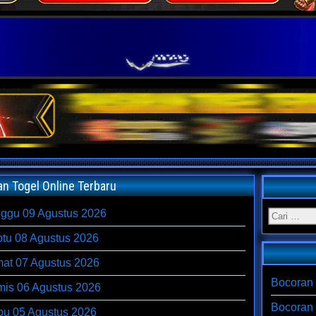
n Togel Online Terbaru
nggu 09 Agustus 2026
btu 08 Agustus 2026
mat 07 Agustus 2026
Bocoran
mis 06 Agustus 2026
Bocoran
bu 05 Agustus 2026