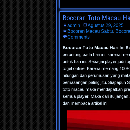
Bocoran Toto Macau Har
admin
Agustus 29, 2025
Bocoran Macau Sabtu
,
Bocora
Comments
Bocoran Toto Macau Hari Ini S
beruntung pada hari ini, karena me
untuk hari ini. Sebagai player judi 
togel online. Karena memang 10
hitungan dan perumusan yang matan
pemasangan paling jitu. Siapapun 
toto macau maka mendapatkan predi
semua player. Maka dari itu janga
dan membaca artikel ini.