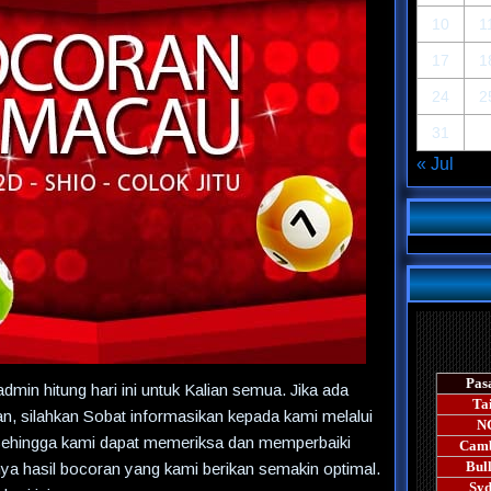
10
1
17
1
24
2
31
« Jul
dmin hitung hari ini untuk Kalian semua. Jika ada
n, silahkan Sobat informasikan kepada kami melalui
 Sehingga kami dapat memeriksa dan memperbaiki
a hasil bocoran yang kami berikan semakin optimal.