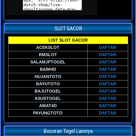
SLOT GACOR
LIST SLOT GACOR
ACEKSLOT
DAFTAR
RMSLOT
DAFTAR
SALAMJPTOGEL
DAFTAR
BAIM4D
DAFTAR
HUJANTOTO
DAFTAR
BAYUTOTO
DAFTAR
BAJUTOGEL
DAFTAR
ASUSTOGEL
DAFTAR
AMAT4D
DAFTAR
PAYUNGTOTO
DAFTAR
Bocoran Togel Lainnya