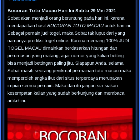
Bocoran Toto Macau Hari Ini Sabtu 29 Mei 2021
–
Sobat akan menjadi orang beruntung pada hari ini, karena
mendapatkan hasil
BOCORAN TOTO MACAU
untuk hari ini.
Sebagai pemain judi togel, maka Sobat tak luput dari yang
namanya prediksi togel online. Karena memang 100% JUDI
TOGEL MACAU dimainkan berdasarkan hitungan dan
perumusan yang matang, agar nomor yang kalian betting
bisa menjadi bettingan paling jitu. Siapapun Anda, selama
Sobat masih seorang penikmat permainan toto macau maka
memperoleh angka ikut dari situs terpercaya merupakan
impian semua pemain. Maka dari itu jangan sia-siakan
kesempatan kalian yang sudah berkunjung dan membaca
artikel ini.