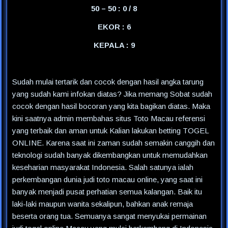
50 – 50 : 0 / 8
EKOR : 6
KEPALA : 9
Sudah mulai tertarik dan cocok dengan hasil angka tarung
yang sudah kami infokan diatas? Jika memang Sobat sudah
cocok dengan hasil bocoran yang kita bagikan diatas. Maka
kini saatnya admin membahas situs Toto Macau referensi
yang terbaik dan aman untuk Kalian lakukan betting TOGEL
ONLINE. Karena saat ini zaman sudah semakin canggih dan
teknologi sudah banyak dikembangkan untuk memudahkan
keseharian masyarakat Indonesia. Salah satunya ialah
perkembangan dunia judi toto macau online, yang saat ini
banyak menjadi pusat perhatian semua kalangan. Baik itu
laki-laki maupun wanita sekalipun, bahkan anak remaja
beserta orang tua. Semuanya sangat menyukai permainan