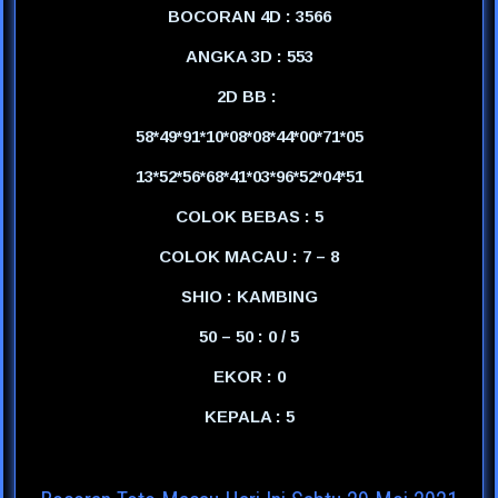
BOCORAN 4D : 3566
ANGKA 3D : 553
2D BB :
58*49*91*10*08*08*44*00*71*05
13*52*56*68*41*03*96*52*04*51
COLOK BEBAS : 5
COLOK MACAU : 7 – 8
SHIO : KAMBING
50 – 50 : 0 / 5
EKOR : 0
KEPALA : 5