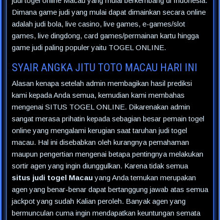
judi togel online Macau yang mulai berkembang di Indonesia.
Dimana game judi yang mulai dapat dimainkan secara online
adalah judi bola, live casino, live games, e-games/slot
games, live dingdong, card games/permainan kartu hingga
game judi paling populer yaitu TOGEL ONLINE.
SYAIR ANGKA JITU TOTO MACAU HARI INI
Alasan kenapa setelah admin membagikan hasil prediksi
kami kepada Anda semua, kemudian kami membahas
mengenai SITUS TOGEL ONLINE. Dikarenakan admin
sangat merasa prihatin kepada sebagian besar pemain togel
online yang mengalami kerugian saat taruhan judi togel
macau. Hal ini disebabkan oleh kurangnya pemahaman
maupun pengertian mengenai betapa pentingnya melakukan
sortir agen yang ingin diunggulkan. Karena tidak semua
situs judi togel Macau
yang Anda temukan merupakan
agen yang benar-benar dapat bertanggung jawab atas semua
jackpot yang sudah Kalian peroleh. Banyak agen yang
bermunculan cuma ingin mendapatkan keuntungan semata