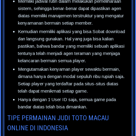
Memiliki jadwal rutin dalam melakukan pemeliharaan
sistem, sehingga benar-benar dapat dipastikan agen
diatas memiliki manajemen terstruktur yang mengatur
kenyamanan bermain setiap member.
Kemudian memiliki aplikasi yang bisa Sobat download
dan langsung gunakan. Hal yang juga bisa kalian
pastikan, bahwa bandar yang memiliki sebuah aplikasi
tentunya telah menjadi agen teraman yang menjaga
kelancaran bermain semua player.
Mengutamakan kenyaman player sewaktu bermain,
dimana hanya dengan modal sepuluh ribu rupiah saja.
Setiap player yang terdaftar pada situs-situs diatas
telah dapat menikmati setiap game.
Hanya dengan 1 User ID saja, semua game pada
bandar diatas telah bisa dimainkan.
TIPE PERMAINAN JUDI TOTO MACAU
ONLINE DI INDONESIA