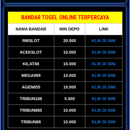
BANDAR TOGEL ONLINE TERPERCAYA
NAMA BANDAR
MIN DEPO
LINK
RMSLOT
20.000
KLIK DI SINI
ACEKSLOT
10.000
KLIK DI SINI
KILAT88
10.000
KLIK DI SINI
MEGA999
10.000
KLIK DI SINI
AGEN855
10.000
KLIK DI SINI
TRIBUN188
5.000
KLIK DI SINI
TRIBUN885
10.000
KLIK DI SINI
TRIBUN88
10.000
KLIK DI SINI