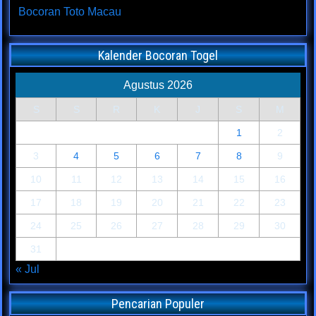
Bocoran Toto Macau
Kalender Bocoran Togel
Agustus 2026
S
S
R
K
J
S
M
1
2
3
4
5
6
7
8
9
10
11
12
13
14
15
16
17
18
19
20
21
22
23
24
25
26
27
28
29
30
31
« Jul
Pencarian Populer