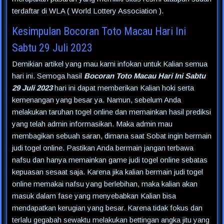
terdaftar di WLA ( World Lottery Association ).
Kesimpulan Bocoran Toto Macau Hari Ini
Sabtu 29 Juli 2023
Demikian artikel yang mau kami infokan untuk Kalian semua
hari ini. Semoga hasil
Bocoran Toto Macau Hari Ini Sabtu
29 Juli 2023
hari ini dapat memberikan Kalian hoki serta
kemenangan yang besar ya. Namun, sebelum Anda
melakukan taruhan togel online dan memainkan hasil prediksi
yang telah admin informasikan. Maka admin mau
membagikan sebuah saran, dimana saat Sobat ingin bermain
judi togel online. Pastikan Anda bermain jangan terbawa
nafsu dan hanya memainkan game judi togel online sebatas
kepuasan sesaat saja. Karena jika kalian bermain judi togel
online memakai nafsu yang berlebihan, maka kalian akan
masuk dalam fase yang menyebabkan Kalian bisa
mendapatkan kerugian yang besar. Karena tidak fokus dan
terlalu gegabah sewaktu melakukan bettingan angka jitu yang