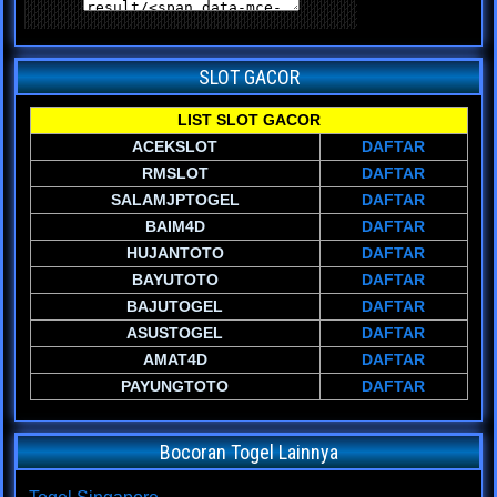
SLOT GACOR
LIST SLOT GACOR
ACEKSLOT
DAFTAR
RMSLOT
DAFTAR
SALAMJPTOGEL
DAFTAR
BAIM4D
DAFTAR
HUJANTOTO
DAFTAR
BAYUTOTO
DAFTAR
BAJUTOGEL
DAFTAR
ASUSTOGEL
DAFTAR
AMAT4D
DAFTAR
PAYUNGTOTO
DAFTAR
Bocoran Togel Lainnya