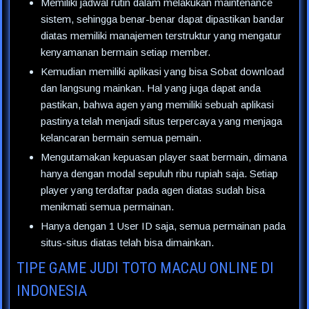
Memiliki jadwal rutin dalam melakukan maintenance
sistem, sehingga benar-benar dapat dipastikan bandar
diatas memiliki manajemen terstruktur yang mengatur
kenyamanan bermain setiap member.
Kemudian memiliki aplikasi yang bisa Sobat download
dan langsung mainkan. Hal yang juga dapat anda
pastikan, bahwa agen yang memiliki sebuah aplikasi
pastinya telah menjadi situs terpercaya yang menjaga
kelancaran bermain semua pemain.
Mengutamakan kepuasan player saat bermain, dimana
hanya dengan modal sepuluh ribu rupiah saja. Setiap
player yang terdaftar pada agen diatas sudah bisa
menikmati semua permainan.
Hanya dengan 1 User ID saja, semua permainan pada
situs-situs diatas telah bisa dimainkan.
TIPE GAME JUDI TOTO MACAU ONLINE DI
INDONESIA