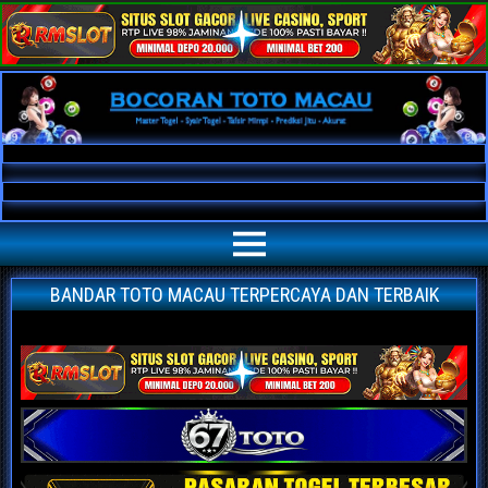
Bocoran Toto Macau AKURAT
Bocoran angka jitu toto macau paling akurat | prediksi situs agen bandar
toto macau terpercaya | nomor main macau | data keluaran macau hari ini
BANDAR TOTO MACAU TERPERCAYA DAN TERBAIK