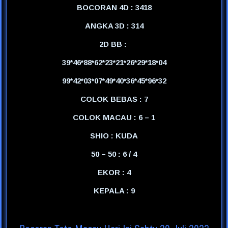
BOCORAN 4D : 3418
ANGKA 3D : 314
2D BB :
39*46*88*62*23*21*26*29*18*04
99*42*03*07*49*40*36*45*96*32
COLOK BEBAS : 7
COLOK MACAU : 6 – 1
SHIO : KUDA
50 – 50 : 6 / 4
EKOR : 4
KEPALA : 9