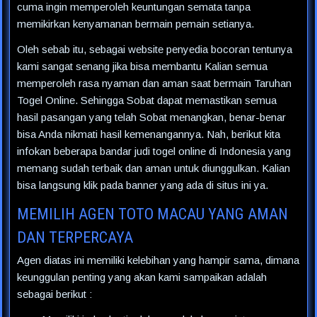
cuma ingin memperoleh keuntungan semata tanpa
memikirkan kenyamanan bermain pemain setianya.
Oleh sebab itu, sebagai website penyedia bocoran tentunya
kami sangat senang jika bisa membantu Kalian semua
memperoleh rasa nyaman dan aman saat bermain Taruhan
Togel Online. Sehingga Sobat dapat memastikan semua
hasil pasangan yang telah Sobat menangkan, benar-benar
bisa Anda nikmati hasil kemenangannya. Nah, berikut kita
infokan beberapa bandar judi togel online di Indonesia yang
memang sudah terbaik dan aman untuk diunggulkan. Kalian
bisa langsung klik pada banner yang ada di situs ini ya.
MEMILIH AGEN TOTO MACAU YANG AMAN
DAN TERPERCAYA
Agen diatas ini memiliki kelebihan yang hampir sama, dimana
keunggulan penting yang akan kami sampaikan adalah
sebagai berikut :