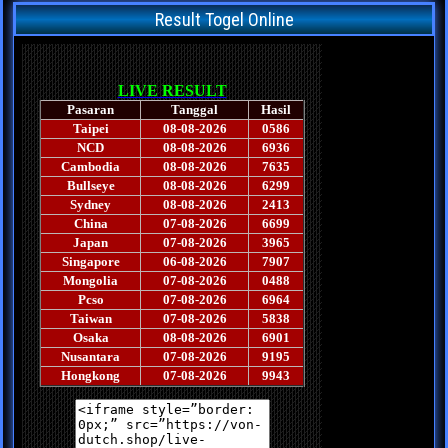
Result Togel Online