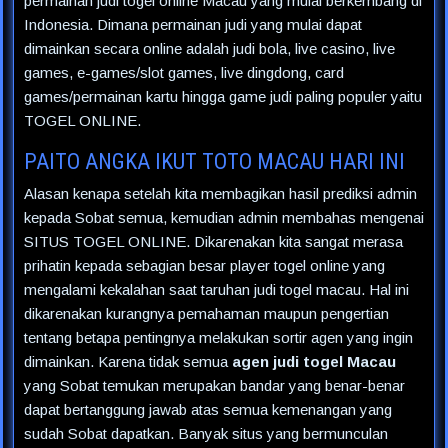
permainan judi togel online Macau yang mulai berkembang di
Indonesia. Dimana permainan judi yang mulai dapat
dimainkan secara online adalah judi bola, live casino, live
games, e-games/slot games, live dingdong, card
games/permainan kartu hingga game judi paling populer yaitu
TOGEL ONLINE.
PAITO ANGKA IKUT TOTO MACAU HARI INI
Alasan kenapa setelah kita membagikan hasil prediksi admin
kepada Sobat semua, kemudian admin membahas mengenai
SITUS TOGEL ONLINE. Dikarenakan kita sangat merasa
prihatin kepada sebagian besar player togel online yang
mengalami kekalahan saat taruhan judi togel macau. Hal ini
dikarenakan kurangnya pemahaman maupun pengertian
tentang betapa pentingnya melakukan sortir agen yang ingin
dimainkan. Karena tidak semua
agen judi togel Macau
yang Sobat temukan merupakan bandar yang benar-benar
dapat bertanggung jawab atas semua kemenangan yang
sudah Sobat dapatkan. Banyak situs yang bermunculan