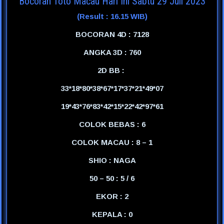
Bocoran Toto Macau Hari Ini Sabtu 29 Juli 2023
(Result : 16.15 WIB)
BOCORAN 4D : 7128
ANGKA 3D : 760
2D BB :
33*18*80*38*67*17*37*21*49*07
19*43*76*83*42*15*22*42*97*61
COLOK BEBAS : 6
COLOK MACAU : 8 – 1
SHIO : NAGA
50 – 50 : 5 / 6
EKOR : 2
KEPALA : 0