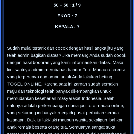
50 – 50 : 1 / 9
EKOR : 7
KEPALA : 7
Sudah mulai tertarik dan cocok dengan hasil angka jitu yang
telah admin bagikan diatas? Jika memang Anda sudah cocok
dengan hasil bocoran yang kami informasikan diatas. Maka
kini saatnya admin membahas bandar Toto Macau referensi
yang terpercaya dan aman untuk Anda lakukan betting
TOGEL ONLINE. Karena saat ini zaman sudah semakin
maju dan teknologi telah banyak dikembangkan untuk
memudahkan keseharian masyarakat Indonesia. Salah
satunya adalah perkembangan dunia judi toto macau online,
yang sekarang ini banyak menjadi pusat perhatian semua
kalangan. Baik itu laki-laki maupun wanita sekalipun, bahkan
anak remaja beserta orang tua. Semuanya sangat suka