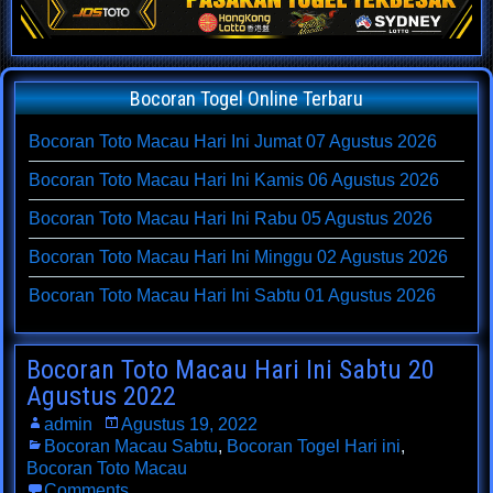
Bocoran Togel Online Terbaru
Bocoran Toto Macau Hari Ini Jumat 07 Agustus 2026
Bocoran Toto Macau Hari Ini Kamis 06 Agustus 2026
Bocoran Toto Macau Hari Ini Rabu 05 Agustus 2026
Bocoran Toto Macau Hari Ini Minggu 02 Agustus 2026
Bocoran Toto Macau Hari Ini Sabtu 01 Agustus 2026
Bocoran Toto Macau Hari Ini Sabtu 20
Agustus 2022
admin
Agustus 19, 2022
Bocoran Macau Sabtu
,
Bocoran Togel Hari ini
,
Bocoran Toto Macau
Comments