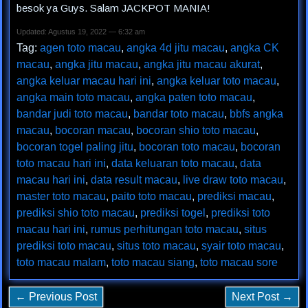
besok ya Guys. Salam JACKPOT MANIA!
Updated: Agustus 19, 2022 — 6:32 am
Tag:
agen toto macau
,
angka 4d jitu macau
,
angka CK
macau
,
angka jitu macau
,
angka jitu macau akurat
,
angka keluar macau hari ini
,
angka keluar toto macau
,
angka main toto macau
,
angka paten toto macau
,
bandar judi toto macau
,
bandar toto macau
,
bbfs angka
macau
,
bocoran macau
,
bocoran shio toto macau
,
bocoran togel paling jitu
,
bocoran toto macau
,
bocoran
toto macau hari ini
,
data keluaran toto macau
,
data
macau hari ini
,
data result macau
,
live draw toto macau
,
master toto macau
,
paito toto macau
,
prediksi macau
,
prediksi shio toto macau
,
prediksi togel
,
prediksi toto
macau hari ini
,
rumus perhitungan toto macau
,
situs
prediksi toto macau
,
situs toto macau
,
syair toto macau
,
toto macau malam
,
toto macau siang
,
toto macau sore
← Previous Post
Next Post →