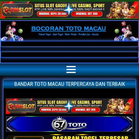
Bocoran Toto Macau AKURAT
Bocoran angka jitu toto macau paling akurat | prediksi situs agen bandar
toto macau terpercaya | nomor main macau | data keluaran macau hari ini
BANDAR TOTO MACAU TERPERCAYA DAN TERBAIK