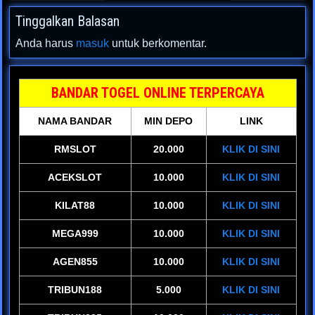
Tinggalkan Balasan
Anda harus
masuk
untuk berkomentar.
BANDAR TOGEL ONLINE TERPERCAYA
NAMA BANDAR
MIN DEPO
LINK
RMSLOT
20.000
KLIK DI SINI
ACEKSLOT
10.000
KLIK DI SINI
KILAT88
10.000
KLIK DI SINI
MEGA999
10.000
KLIK DI SINI
AGEN855
10.000
KLIK DI SINI
TRIBUN188
5.000
KLIK DI SINI