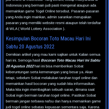
Indonesia yang bermain judi pasti mengenal ataupun ada
memainkan game Togel Online tersebut. Pasaran-pasaran
yang Anda ingin mainkan, admin sarankan merupakan
pasaran yang memiliki website resmi ataupun telah terdaftar
di WLA ( World Lottery Association ).
Kesimpulan Bocoran Toto Macau Hari Ini
Sabtu 20 Agustus 2022
Demikian artikel yang mau kami sajikan untuk Kalian semua
hari ini. Semoga hasil
Bocoran Toto Macau Hari Ini Sabtu
20 Agustus 2022
hari ini bisa memberikan Sobat
keberuntungan serta kemenangan yang besar ya. Akan
tetapi, sebelum Sobat melakukan taruhan togel online dan
memainkan hasil bocoran yang sudah kita informasikan.
Maka kita ingin membagikan sebuah saran, dimana saat
Sobat ingin bermain taruhan togel online. Pastikan Sobat
bermain jangan terbawa nafsu dan hanya memainkan game
judi togel online sebatas kepuasan sementara saja. Karena