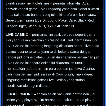
diundi setiap menit oleh mesin pemutar otomatis. Ada
banyak variasi game Live Dingdong yang bisa Sobat nikmati
pada salah satu bandar yang telah kita referensikan diatas.
Seperti permainan Live Dingdong Poker Dice, Black Red,
Dragon Tiger, Sicbo, 48D, 36D, 24D dan 12D.
LIVE CASINO
– permainan ini tidak berbeda seperti game
judi yang Kalian mainkan di Casino asli. Jadi permainan judi
Live Casino ini memang langsung disiarkan secara live pada
casino-casino tertentu yang telah bekerja sama dengan
bandar judi online diatas. Tujuan dari hadirnya permainan judi
Live Casino ini secara online itu dikarenakan untuk
memuaskan nafsu bermain para pemain judi Live Casino.
Jadi ingin bermain judi serasa di Casino asli, maka dapat
langsung menikmati game Live Casino yang sudah
disediakan oleh agen diatas.
TOGEL ONLINE
– adalah salah satu jenis permainan judi
online yang playernya itu hampir mencakup semua player
judi online di Indonesia. Yang berarti, setiap masyarakat di