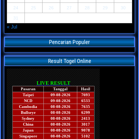
24
25
26
27
28
29
30
31
« Jul
Pencarian Populer
Result Togel Online