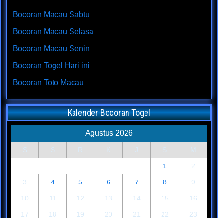
Bocoran Macau Sabtu
Bocoran Macau Selasa
Bocoran Macau Senin
Bocoran Togel Hari ini
Bocoran Toto Macau
Kalender Bocoran Togel
Agustus 2026
S
S
R
K
J
S
M
1
2
3
4
5
6
7
8
9
10
11
12
13
14
15
16
17
18
19
20
21
22
23