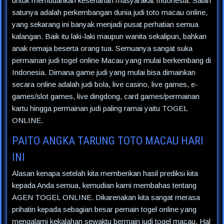
untuk memudahkan keseharian masyarakat Indonesia. Salah
satunya adalah perkembangan dunia judi toto macau online,
yang sekarang ini banyak menjadi pusat perhatian semua
kalangan. Baik itu laki-laki maupun wanita sekalipun, bahkan
anak remaja beserta orang tua. Semuanya sangat suka
permainan judi togel online Macau yang mulai berkembang di
Indonesia. Dimana game judi yang mulai bisa dimainkan
secara online adalah judi bola, live casino, live games, e-
games/slot games, live dingdong, card games/permainan
kartu hingga permainan judi paling ramai yaitu TOGEL
ONLINE.
PAITO ANGKA TARUNG TOTO MACAU HARI
INI
Alasan kenapa setelah kita memberikan hasil prediksi kita
kepada Anda semua, kemudian kami membahas tentang
AGEN TOGEL ONLINE. Dikarenakan kita sangat merasa
prihatin kepada sebagian besar pemain togel online yang
mengalami kekalahan sewaktu bermain judi togel macau. Hal