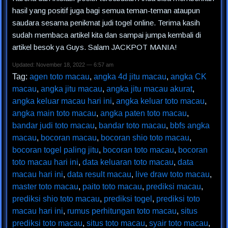
hasil yang positif juga bagi semua teman-teman ataupun
saudara sesama penikmat judi togel online. Terima kasih
sudah membaca artikel kita dan sampai jumpa kembali di
artikel besok ya Guys. Salam JACKPOT MANIA!
Updated: November 18, 2022 — 6:57 am
Tag:
agen toto macau
,
angka 4d jitu macau
,
angka CK
macau
,
angka jitu macau
,
angka jitu macau akurat
,
angka keluar macau hari ini
,
angka keluar toto macau
,
angka main toto macau
,
angka paten toto macau
,
bandar judi toto macau
,
bandar toto macau
,
bbfs angka
macau
,
bocoran macau
,
bocoran shio toto macau
,
bocoran togel paling jitu
,
bocoran toto macau
,
bocoran
toto macau hari ini
,
data keluaran toto macau
,
data
macau hari ini
,
data result macau
,
live draw toto macau
,
master toto macau
,
paito toto macau
,
prediksi macau
,
prediksi shio toto macau
,
prediksi togel
,
prediksi toto
macau hari ini
,
rumus perhitungan toto macau
,
situs
prediksi toto macau
,
situs toto macau
,
syair toto macau
,