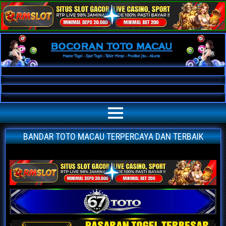
Bocoran Toto Macau AKURAT
Bocoran angka jitu toto macau paling akurat | prediksi situs agen bandar
toto macau terpercaya | nomor main macau | data keluaran macau hari ini
BANDAR TOTO MACAU TERPERCAYA DAN TERBAIK