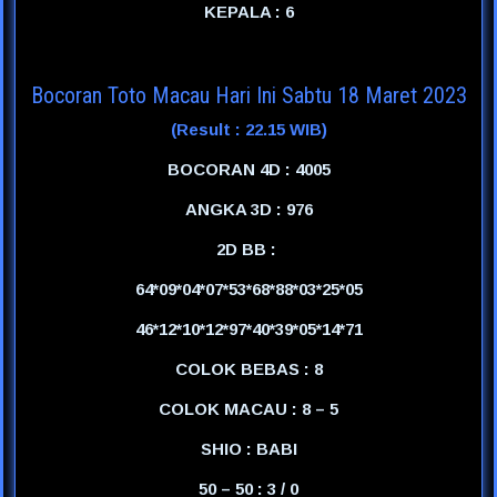
KEPALA : 6
Bocoran Toto Macau Hari Ini Sabtu 18 Maret 2023
(Result : 22.15 WIB)
BOCORAN 4D : 4005
ANGKA 3D : 976
2D BB :
64*09*04*07*53*68*88*03*25*05
46*12*10*12*97*40*39*05*14*71
COLOK BEBAS : 8
COLOK MACAU : 8 – 5
SHIO : BABI
50 – 50 : 3 / 0