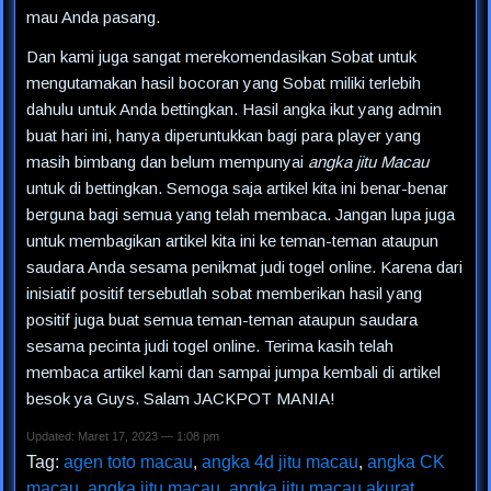
mau Anda pasang.
Dan kami juga sangat merekomendasikan Sobat untuk
mengutamakan hasil bocoran yang Sobat miliki terlebih
dahulu untuk Anda bettingkan. Hasil angka ikut yang admin
buat hari ini, hanya diperuntukkan bagi para player yang
masih bimbang dan belum mempunyai
angka jitu Macau
untuk di bettingkan. Semoga saja artikel kita ini benar-benar
berguna bagi semua yang telah membaca. Jangan lupa juga
untuk membagikan artikel kita ini ke teman-teman ataupun
saudara Anda sesama penikmat judi togel online. Karena dari
inisiatif positif tersebutlah sobat memberikan hasil yang
positif juga buat semua teman-teman ataupun saudara
sesama pecinta judi togel online. Terima kasih telah
membaca artikel kami dan sampai jumpa kembali di artikel
besok ya Guys. Salam JACKPOT MANIA!
Updated: Maret 17, 2023 — 1:08 pm
Tag:
agen toto macau
,
angka 4d jitu macau
,
angka CK
macau
,
angka jitu macau
,
angka jitu macau akurat
,