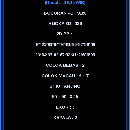
(Result : 16.15 WIB)
BOCORAN 4D : 9160
ANGKA 3D : 139
2D BB :
97*25*93*64*76*81*85*87*89*49
13*64*97*82*67*33*31*20*86*98
COLOK BEBAS : 2
COLOK MACAU : 9 – 7
SHIO : ANJING
50 – 50 : 3 / 5
EKOR : 3
KEPALA : 2