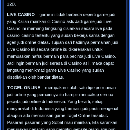
12D.
LIVE CASINO
– game ini tidak berbeda seperti game judi
yang Kalian mainkan di Casino asli. Jadi game judi Live
Casino ini memang langsung disiarkan secara live pada
casino-casino tertentu yang sudah bekerja sama dengan
agen judi online diatas. Tujuan dari hadirnya permainan judi
Live Casino ini secara online itu dikarenakan untuk
memuaskan nafsu bermain para pecinta judi Live Casino.
Jadi ingin bermain judi serasa di Casino asli, maka dapat
langsung menikmati game Live Casino yang sudah
disediakan oleh bandar diatas.
TOGEL ONLINE
– merupakan salah satu tipe permainan
judi online yang pemainnya itu hampir mencakup semua
pecinta judi online di Indonesia. Yang berarti, setiap
masyarakat di Indonesia yang bermain judi pasti mengenal
ataupun ada memainkan game Togel Online tersebut.
Pasaran-pasaran yang Sobat mau mainkan, kita sarankan
merupakan pasaran yang memiliki website resmi ataupun