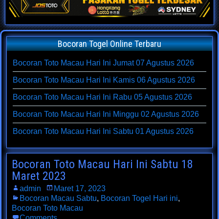
Bocoran Togel Online Terbaru
Bocoran Toto Macau Hari Ini Jumat 07 Agustus 2026
Bocoran Toto Macau Hari Ini Kamis 06 Agustus 2026
Bocoran Toto Macau Hari Ini Rabu 05 Agustus 2026
Bocoran Toto Macau Hari Ini Minggu 02 Agustus 2026
Bocoran Toto Macau Hari Ini Sabtu 01 Agustus 2026
Bocoran Toto Macau Hari Ini Sabtu 18
Maret 2023
admin
Maret 17, 2023
Bocoran Macau Sabtu
,
Bocoran Togel Hari ini
,
Bocoran Toto Macau
Comments