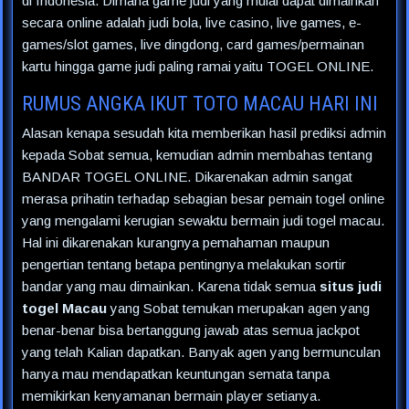
di Indonesia. Dimana game judi yang mulai dapat dimainkan
secara online adalah judi bola, live casino, live games, e-
games/slot games, live dingdong, card games/permainan
kartu hingga game judi paling ramai yaitu TOGEL ONLINE.
RUMUS ANGKA IKUT TOTO MACAU HARI INI
Alasan kenapa sesudah kita memberikan hasil prediksi admin
kepada Sobat semua, kemudian admin membahas tentang
BANDAR TOGEL ONLINE. Dikarenakan admin sangat
merasa prihatin terhadap sebagian besar pemain togel online
yang mengalami kerugian sewaktu bermain judi togel macau.
Hal ini dikarenakan kurangnya pemahaman maupun
pengertian tentang betapa pentingnya melakukan sortir
bandar yang mau dimainkan. Karena tidak semua
situs judi
togel Macau
yang Sobat temukan merupakan agen yang
benar-benar bisa bertanggung jawab atas semua jackpot
yang telah Kalian dapatkan. Banyak agen yang bermunculan
hanya mau mendapatkan keuntungan semata tanpa
memikirkan kenyamanan bermain player setianya.