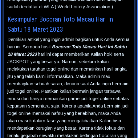
sudah terdaftar di WLA ( World Lottery Association ).
Kesimpulan Bocoran Toto Macau Hari Ini
Sabtu 18 Maret 2023
Demikian artikel yang ingin admin bagikan untuk Anda semua
hari ini. Semoga hasil
Bocoran Toto Macau Hari Ini Sabtu
18 Maret 2023
hari ini dapat memberikan Kalian hoki serta
JACKPOT yang besar ya. Namun, sebelum kalian
melakukan taruhan togel online dan memainkan hasil angka
jitu yang telah kami informasikan. Maka admin mau
membagikan sebuah saran, dimana saat Anda ingin bermain
judi togel online. Pastikan kalian bermain jangan terbawa
emosi dan hanya memainkan game judi togel online sebatas
kepuasan sementara saja. Karena apabila Anda bermain judi
togel online memakai nafsu yang berlebihan, maka Anda
akan masuk dalam fase yang mengakibatkan Kalian bisa
mendapatkan kerugian yang besar. Karena tidak fokus dan
terlalu gegabah sewaktu melakukan bettingan bocoran yang