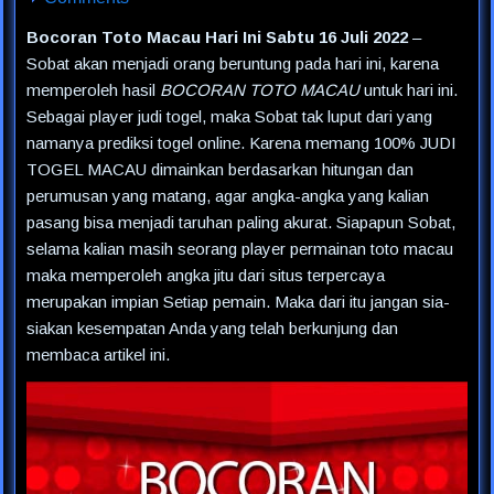
Bocoran Toto Macau Hari Ini Sabtu 16 Juli 2022
–
Sobat akan menjadi orang beruntung pada hari ini, karena
memperoleh hasil
BOCORAN TOTO MACAU
untuk hari ini.
Sebagai player judi togel, maka Sobat tak luput dari yang
namanya prediksi togel online. Karena memang 100% JUDI
TOGEL MACAU dimainkan berdasarkan hitungan dan
perumusan yang matang, agar angka-angka yang kalian
pasang bisa menjadi taruhan paling akurat. Siapapun Sobat,
selama kalian masih seorang player permainan toto macau
maka memperoleh angka jitu dari situs terpercaya
merupakan impian Setiap pemain. Maka dari itu jangan sia-
siakan kesempatan Anda yang telah berkunjung dan
membaca artikel ini.