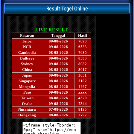
Result Togel Online