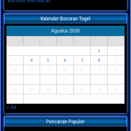
Bocoran Toto Macau
Kalender Bocoran Togel
Agustus 2026
S
S
R
K
J
S
M
1
2
3
4
5
6
7
8
9
10
11
12
13
14
15
16
17
18
19
20
21
22
23
24
25
26
27
28
29
30
31
« Jul
Pencarian Populer