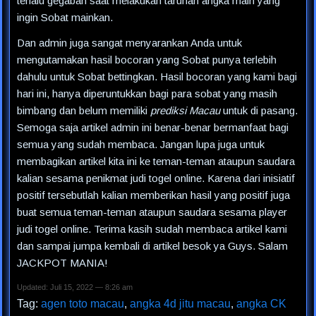
terlalu gegabah saat melakukan taruhan angka main yang
ingin Sobat mainkan.
Dan admin juga sangat menyarankan Anda untuk
mengutamakan hasil bocoran yang Sobat punya terlebih
dahulu untuk Sobat bettingkan. Hasil bocoran yang kami bagi
hari ini, hanya diperuntukkan bagi para sobat yang masih
bimbang dan belum memiliki
prediksi Macau
untuk di pasang.
Semoga saja artikel admin ini benar-benar bermanfaat bagi
semua yang sudah membaca. Jangan lupa juga untuk
membagikan artikel kita ini ke teman-teman ataupun saudara
kalian sesama penikmat judi togel online. Karena dari inisiatif
positif tersebutlah kalian memberikan hasil yang positif juga
buat semua teman-teman ataupun saudara sesama player
judi togel online. Terima kasih sudah membaca artikel kami
dan sampai jumpa kembali di artikel besok ya Guys. Salam
JACKPOT MANIA!
Updated: Juli 15, 2022 — 8:26 am
Tag:
agen toto macau
,
angka 4d jitu macau
,
angka CK