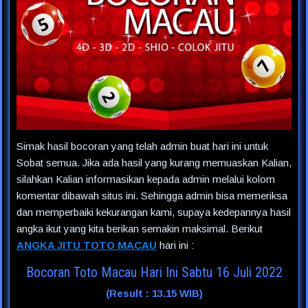
Simak hasil bocoran yang telah admin buat hari ini untuk
Sobat semua. Jika ada hasil yang kurang memuaskan Kalian,
silahkan Kalian informasikan kepada admin melalui kolom
komentar dibawah situs ini. Sehingga admin bisa memeriksa
dan memperbaiki kekurangan kami, supaya kedepannya hasil
angka ikut yang kita berikan semakin maksimal. Berikut
ANGKA JITU TOTO MACAU
hari ini :
Bocoran Toto Macau Hari Ini Sabtu 16 Juli 2022
(Result : 13.15 WIB)