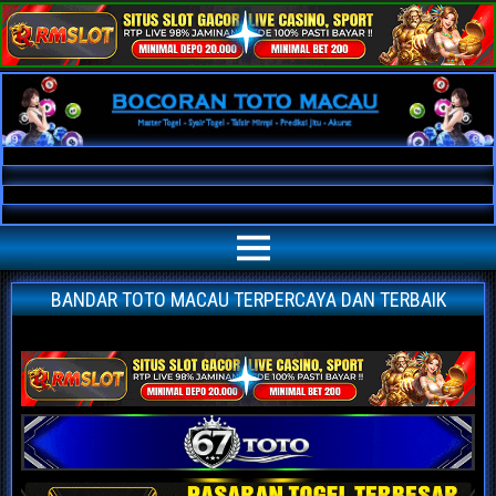
Bocoran Toto Macau AKURAT
Bocoran angka jitu toto macau paling akurat | prediksi situs agen bandar
toto macau terpercaya | nomor main macau | data keluaran macau hari ini
BANDAR TOTO MACAU TERPERCAYA DAN TERBAIK