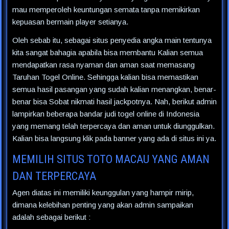
mau memperoleh keuntungan semata tanpa memikirkan
kepuasan bermain player setianya.
Oleh sebab itu, sebagai situs penyedia angka main tentunya
kita sangat bahagia apabila bisa membantu Kalian semua
mendapatkan rasa nyaman dan aman saat memasang
Taruhan Togel Online. Sehingga kalian bisa memastikan
semua hasil pasangan yang sudah kalian menangkan, benar-
benar bisa Sobat nikmati hasil jackpotnya. Nah, berikut admin
lampirkan beberapa bandar judi togel online di Indonesia
yang memang telah terpercaya dan aman untuk diunggulkan.
Kalian bisa langsung klik pada banner yang ada di situs ini ya.
MEMILIH SITUS TOTO MACAU YANG AMAN
DAN TERPERCAYA
Agen diatas ini memiliki keunggulan yang hampir mirip,
dimana kelebihan penting yang akan admin sampaikan
adalah sebagai berikut :