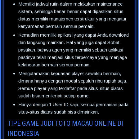
Memiliki jadwal rutin dalam melakukan maintenance
sistem, sehingga benar-benar dapat dipastikan situs
diatas memiliki manajemen terstruktur yang mengatur
kenyamanan bermain semua pemain.
Kemudian memiliki aplikasi yang dapat Anda download
dan langsung mainkan. Hal yang juga dapat Sobat
pastikan, bahwa agen yang memiliki sebuah aplikasi
pastinya telah menjadi situs terpercaya yang menjaga
kelancaran bermain semua pemain.
Mengutamakan kepuasan player sewaktu bermain,
dimana hanya dengan modal sepuluh ribu rupiah saja.
Semua player yang terdaftar pada situs-situs diatas
sudah bisa menikmati setiap game.
Hanya dengan 1 User ID saja, semua permainan pada
situs-situs diatas sudah bisa dimainkan.
TIPE GAME JUDI TOTO MACAU ONLINE DI
INDONESIA