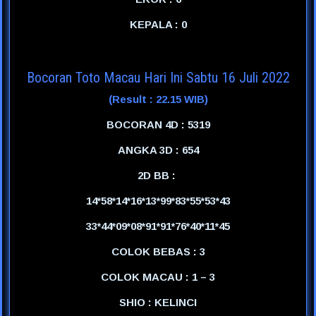
KEPALA : 0
Bocoran Toto Macau Hari Ini Sabtu 16 Juli 2022
(Result : 22.15 WIB)
BOCORAN 4D : 5319
ANGKA 3D : 654
2D BB :
14*58*14*16*13*99*83*55*53*43
33*44*09*08*91*91*76*40*11*45
COLOK BEBAS : 3
COLOK MACAU : 1 – 3
SHIO : KELINCI