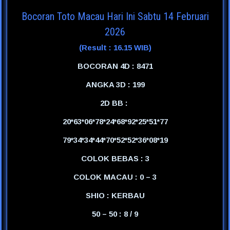
Bocoran Toto Macau Hari Ini Sabtu 14 Februari
2026
(Result : 16.15 WIB)
BOCORAN 4D : 8471
ANGKA 3D : 199
2D BB :
20*63*06*78*24*68*92*25*51*77
79*34*34*44*70*52*52*36*08*19
COLOK BEBAS : 3
COLOK MACAU : 0 – 3
SHIO : KERBAU
50 – 50 : 8 / 9