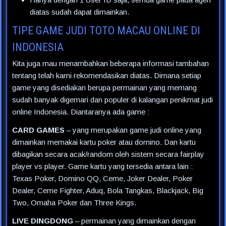
diatas sudah dapat dimainkan.
TIPE GAME JUDI TOTO MACAU ONLINE DI
INDONESIA
Kita juga mau menambahkan beberapa informasi tambahan
tentang telah kami rekomendasikan diatas. Dimana setiap
game yang disediakan berupa permainan yang memang
sudah banyak digemari dan populer di kalangan penikmat judi
online Indonesia. Diantaranya ada game :
CARD GAMES
– yang merupakan game judi online yang
dimainkan memakai kartu poker atau domino. Dan kartu
dibagikan secara acak/random oleh sistem secara fairplay
player vs player. Game kartu yang tersedia antara lain :
Texas Poker, Domino QQ, Ceme, Joker Dealer, Poker
Dealer, Ceme Fighter, Aduq, Bola Tangkas, Blackjack, Big
Two, Omaha Poker dan Three Kings.
LIVE DINGDONG
– permainan yang dimainkan dengan