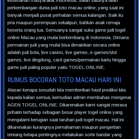
keseharian masyarakat Indonesia. Salah satunya ialah
perkembangan dunia judi toto macau online, yang saat ini
banyak menjadi pusat perhatian semua kalangan. Baik itu
pria maupun perempuan sekalipun, bahkan anak remaja
beserta orang tua. Semuanya sangat suka game judi togel
online Macau yang mulai berkembang di Indonesia. Dimana
permainan judi yang mulai bisa dimainkan secara online
adalah judi bola, live casino, live games, e-games/slot
games, live dingdong, card games/permainan kartu hingga
game judi paling populer yaitu TOGEL ONLINE.
RUMUS BOCORAN TOTO MACAU HARI INI
Alasan kenapa sesudah kita memberikan hasil prediksi kita
kepada kalian semua, kemudian admin membahas mengenai
AGEN TOGEL ONLINE. Dikarenakan kami sangat merasa
prihatin terhadap sebagian besar player togel online yang
mengalami kerugian saat taruhan judi togel macau. Hal ini
dikarenakan kurangnya pemahaman maupun pengertian
tentang betapa pentingnya melakukan sortir bandar yang