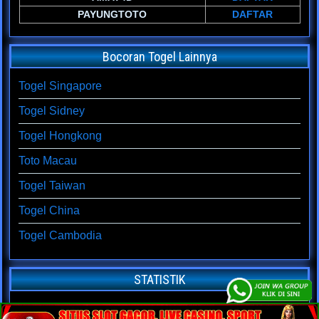
PAYUNGTOTO
DAFTAR
Bocoran Togel Lainnya
Togel Singapore
Togel Sidney
Togel Hongkong
Toto Macau
Togel Taiwan
Togel China
Togel Cambodia
STATISTIK