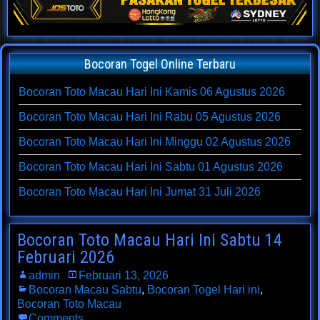
Bocoran Togel Online Terbaru
Bocoran Toto Macau Hari Ini Kamis 06 Agustus 2026
Bocoran Toto Macau Hari Ini Rabu 05 Agustus 2026
Bocoran Toto Macau Hari Ini Minggu 02 Agustus 2026
Bocoran Toto Macau Hari Ini Sabtu 01 Agustus 2026
Bocoran Toto Macau Hari Ini Jumat 31 Juli 2026
Bocoran Toto Macau Hari Ini Sabtu 14
Februari 2026
admin
Februari 13, 2026
Bocoran Macau Sabtu
,
Bocoran Togel Hari ini
,
Bocoran Toto Macau
Comments