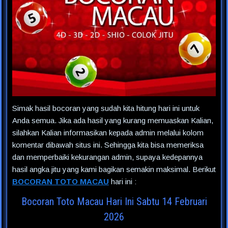
Simak hasil bocoran yang sudah kita hitung hari ini untuk
Anda semua. Jika ada hasil yang kurang memuaskan Kalian,
silahkan Kalian informasikan kepada admin melalui kolom
komentar dibawah situs ini. Sehingga kita bisa memeriksa
dan memperbaiki kekurangan admin, supaya kedepannya
hasil angka jitu yang kami bagikan semakin maksimal. Berikut
BOCORAN TOTO MACAU
hari ini :
Bocoran Toto Macau Hari Ini Sabtu 14 Februari
2026