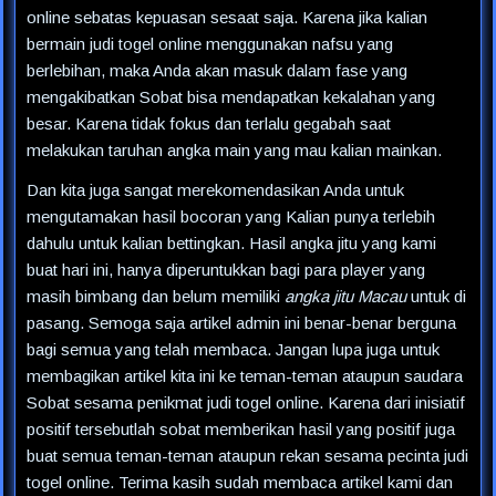
online sebatas kepuasan sesaat saja. Karena jika kalian
bermain judi togel online menggunakan nafsu yang
berlebihan, maka Anda akan masuk dalam fase yang
mengakibatkan Sobat bisa mendapatkan kekalahan yang
besar. Karena tidak fokus dan terlalu gegabah saat
melakukan taruhan angka main yang mau kalian mainkan.
Dan kita juga sangat merekomendasikan Anda untuk
mengutamakan hasil bocoran yang Kalian punya terlebih
dahulu untuk kalian bettingkan. Hasil angka jitu yang kami
buat hari ini, hanya diperuntukkan bagi para player yang
masih bimbang dan belum memiliki
angka jitu Macau
untuk di
pasang. Semoga saja artikel admin ini benar-benar berguna
bagi semua yang telah membaca. Jangan lupa juga untuk
membagikan artikel kita ini ke teman-teman ataupun saudara
Sobat sesama penikmat judi togel online. Karena dari inisiatif
positif tersebutlah sobat memberikan hasil yang positif juga
buat semua teman-teman ataupun rekan sesama pecinta judi
togel online. Terima kasih sudah membaca artikel kami dan