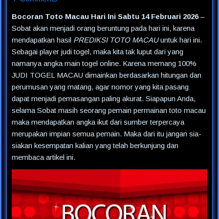
Bocoran Toto Macau Hari Ini Sabtu 14 Februari 2026
–
Sobat akan menjadi orang beruntung pada hari ini, karena
mendapatkan hasil
PREDIKSI TOTO MACAU
untuk hari ini.
Sebagai player judi togel, maka kita tak luput dari yang
namanya angka main togel online. Karena memang 100%
JUDI TOGEL MACAU dimainkan berdasarkan hitungan dan
perumusan yang matang, agar nomor yang kita pasang
dapat menjadi pemasangan paling akurat. Siapapun Anda,
selama Sobat masih seorang pemain permainan toto macau
maka mendapatkan angka ikut dari sumber terpercaya
merupakan impian semua pemain. Maka dari itu jangan sia-
siakan kesempatan kalian yang telah berkunjung dan
membaca artikel ini.