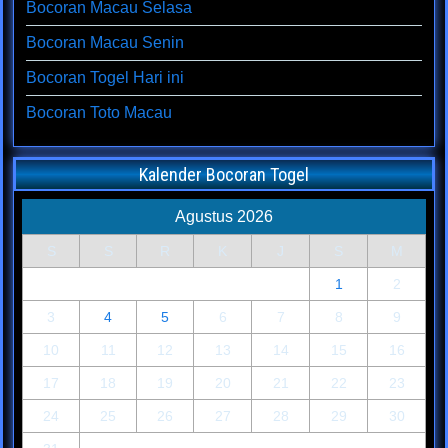
Bocoran Macau Selasa
Bocoran Macau Senin
Bocoran Togel Hari ini
Bocoran Toto Macau
Kalender Bocoran Togel
Agustus 2026
S
S
R
K
J
S
M
1
2
3
4
5
6
7
8
9
10
11
12
13
14
15
16
17
18
19
20
21
22
23
24
25
26
27
28
29
30