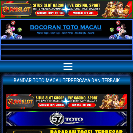
Bocoran Toto Macau AKURAT
Bocoran angka jitu toto macau paling akurat | prediksi situs agen bandar
toto macau terpercaya | nomor main macau | data keluaran macau hari ini
BANDAR TOTO MACAU TERPERCAYA DAN TERBAIK