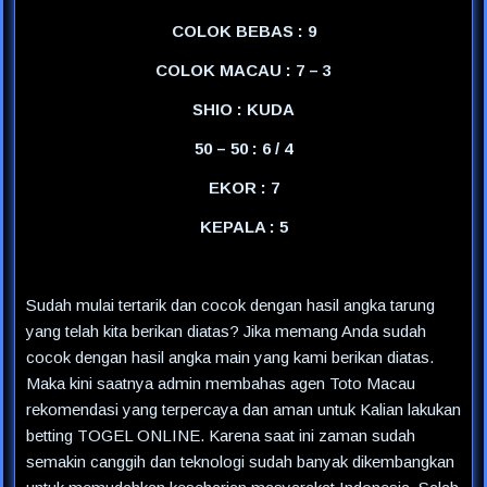
COLOK BEBAS : 9
COLOK MACAU : 7 – 3
SHIO : KUDA
50 – 50 : 6 / 4
EKOR : 7
KEPALA : 5
Sudah mulai tertarik dan cocok dengan hasil angka tarung
yang telah kita berikan diatas? Jika memang Anda sudah
cocok dengan hasil angka main yang kami berikan diatas.
Maka kini saatnya admin membahas agen Toto Macau
rekomendasi yang terpercaya dan aman untuk Kalian lakukan
betting TOGEL ONLINE. Karena saat ini zaman sudah
semakin canggih dan teknologi sudah banyak dikembangkan