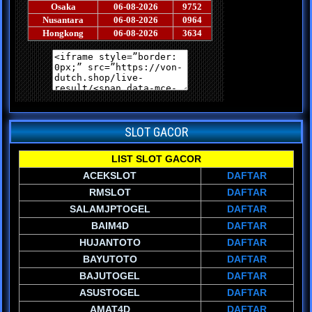
SLOT GACOR
LIST SLOT GACOR
ACEKSLOT
DAFTAR
RMSLOT
DAFTAR
SALAMJPTOGEL
DAFTAR
BAIM4D
DAFTAR
HUJANTOTO
DAFTAR
BAYUTOTO
DAFTAR
BAJUTOGEL
DAFTAR
ASUSTOGEL
DAFTAR
AMAT4D
DAFTAR