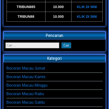
TRIBUN885
10.000
KLIK DI SINI
TRIBUN88
10.000
KLIK DI SINI
Pencarian
Kategori
Bocoran Macau Jumat
Bocoran Macau Kamis
Bocoran Macau Minggu
Bocoran Macau Rabu
Bocoran Macau Sabtu