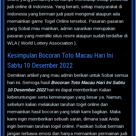
judi online di Indonesia. Yang berarti, setiap masyarakat di
Indonesia yang bermain judi pasti mengenal ataupun ada
memainkan game Togel Online tersebut. Pasaran-pasaran
yang Sobat mau mainkan, admin sarankan merupakan
pasaran yang memiliki situs resmi ataupun sudah terdaftar di
WLA ( World Lottery Association ).
Kesimpulan Bocoran Toto Macau Hari Ini
Sabtu 10 Desember 2022
Demikian artikel yang mau admin berikan untuk Sobat semua
hari ini. Semoga hasil
Bocoran Toto Macau Hari Ini Sabtu
10 Desember 2022
hari ini dapat memberikan Kalian
keberuntungan serta kemenangan yang besar ya. Namun,
sebelum kalian melakukan taruhan togel online dan
memainkan hasil bocoran yang telah kami bagikan. Maka
kami ingin memberikan sebuah saran, dimana saat Anda
ingin bermain taruhan togel online. Pastikan Sobat bermain
jangan terbawa emosi dan hanya memainkan permainan judi