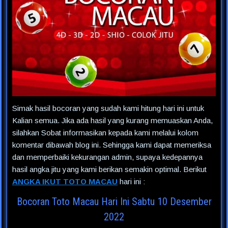
Simak hasil bocoran yang sudah kami hitung hari ini untuk
Kalian semua. Jika ada hasil yang kurang memuaskan Anda,
silahkan Sobat informasikan kepada kami melalui kolom
komentar dibawah blog ini. Sehingga kami dapat memeriksa
dan memperbaiki kekurangan admin, supaya kedepannya
hasil angka jitu yang kami berikan semakin optimal. Berikut
ANGKA IKUT TOTO MACAU
hari ini :
Bocoran Toto Macau Hari Ini Sabtu 10 Desember
2022