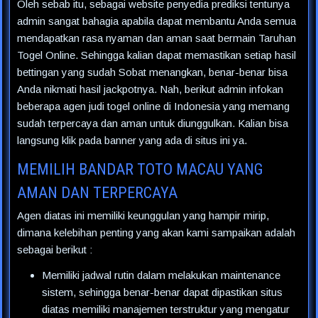
Oleh sebab itu, sebagai website penyedia prediksi tentunya
admin sangat bahagia apabila dapat membantu Anda semua
mendapatkan rasa nyaman dan aman saat bermain Taruhan
Togel Online. Sehingga kalian dapat memastikan setiap hasil
bettingan yang sudah Sobat menangkan, benar-benar bisa
Anda nikmati hasil jackpotnya. Nah, berikut admin infokan
beberapa agen judi togel online di Indonesia yang memang
sudah terpercaya dan aman untuk diunggulkan. Kalian bisa
langsung klik pada banner yang ada di situs ini ya.
MEMILIH BANDAR TOTO MACAU YANG
AMAN DAN TERPERCAYA
Agen diatas ini memiliki keunggulan yang hampir mirip,
dimana kelebihan penting yang akan kami sampaikan adalah
sebagai berikut :
Memiliki jadwal rutin dalam melakukan maintenance
sistem, sehingga benar-benar dapat dipastikan situs
diatas memiliki manajemen terstruktur yang mengatur