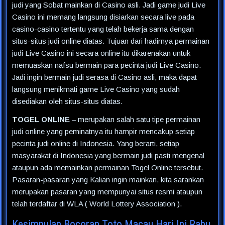
judi yang Sobat mainkan di Casino asli. Jadi game judi Live
Casino ini memang langsung disiarkan secara live pada
casino-casino tertentu yang telah bekerja sama dengan
situs-situs judi online diatas. Tujuan dari hadirnya permainan
judi Live Casino ini secara online itu dikarenakan untuk
memuaskan nafsu bermain para pecinta judi Live Casino.
Jadi ingin bermain judi serasa di Casino asli, maka dapat
langsung menikmati game Live Casino yang sudah
disediakan oleh situs-situs diatas.
TOGEL ONLINE
– merupakan salah satu tipe permainan
judi online yang peminatnya itu hampir mencakup setiap
pecinta judi online di Indonesia. Yang berarti, setiap
masyarakat di Indonesia yang bermain judi pasti mengenal
ataupun ada memainkan permainan Togel Online tersebut.
Pasaran-pasaran yang Kalian ingin mainkan, kita sarankan
merupakan pasaran yang mempunyai situs resmi ataupun
telah terdaftar di WLA ( World Lottery Association ).
Kesimpulan Bocoran Toto Macau Hari Ini Rabu