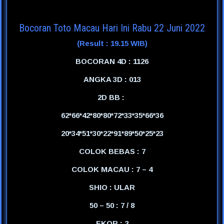
Bocoran Toto Macau Hari Ini Rabu 22 Juni 2022
(Result : 19.15 WIB)
BOCORAN 4D : 1126
ANGKA 3D : 013
2D BB :
62*66*42*80*80*72*33*35*66*36
20*34*51*30*22*91*89*50*25*23
COLOK BEBAS : 7
COLOK MACAU : 7 – 4
SHIO : ULAR
50 – 50 : 7 / 8
EKOR : 2