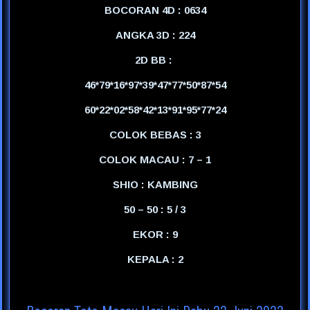
BOCORAN 4D : 0634
ANGKA 3D : 224
2D BB :
46*79*16*97*39*47*77*50*87*54
60*22*02*58*42*13*91*95*77*24
COLOK BEBAS : 3
COLOK MACAU : 7 – 1
SHIO : KAMBING
50 – 50 : 5 / 3
EKOR : 9
KEPALA : 2