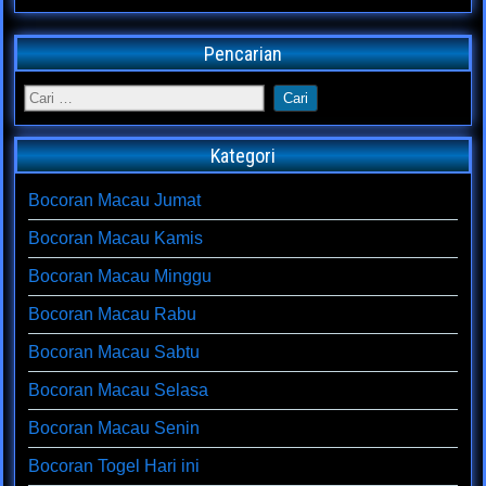
Pencarian
Kategori
Bocoran Macau Jumat
Bocoran Macau Kamis
Bocoran Macau Minggu
Bocoran Macau Rabu
Bocoran Macau Sabtu
Bocoran Macau Selasa
Bocoran Macau Senin
Bocoran Togel Hari ini