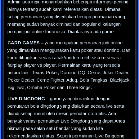
Admin juga ingin menambahkan beberapa informasi penting
lainnya tentang sudah kami referensikan diatas. Dimana
setiap permainan yang disediakan berupa permainan yang
memang sudah banyak diminati dan populer di kalangan
pemain judi online Indonesia. Diantaranya ada game :
CARD GAMES
– yang merupakan permainan judi online
yang dimainkan menggunakan kartu poker atau domino. Dan
kartu dibagikan secara acak/random oleh sistem secara
fairplay player vs player. Permainan kartu yang tersedia
antara lain : Texas Poker, Domino QQ, Ceme, Joker Dealer,
Poker Dealer, Ceme Fighter, Aduq, Bola Tangkas, Blackjack,
Big Two, Omaha Poker dan Three Kings.
LIVE DINGDONG
– game yang dimainkan dengan
pemutaran bola dingdong yang disiarkan secara live serta
diundi setiap menit oleh mesin pemutar otomatis. Ada
banyak variasi permainan Live Dingdong yang dapat Anda
nikmati pada salah satu bandar yang sudah kita
rekomendasikan diatas. Seperti permainan Live Dingdong