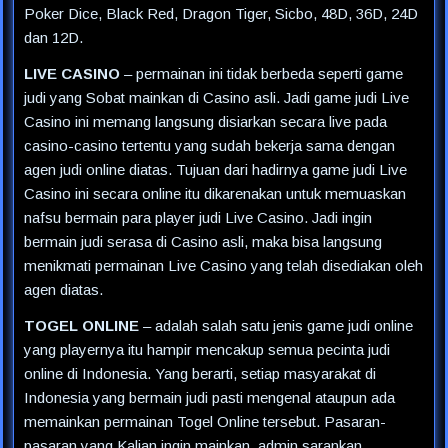
Poker Dice, Black Red, Dragon Tiger, Sicbo, 48D, 36D, 24D
dan 12D.
LIVE CASINO
– permainan ini tidak berbeda seperti game
judi yang Sobat mainkan di Casino asli. Jadi game judi Live
Casino ini memang langsung disiarkan secara live pada
casino-casino tertentu yang sudah bekerja sama dengan
agen judi online diatas. Tujuan dari hadirnya game judi Live
Casino ini secara online itu dikarenakan untuk memuaskan
nafsu bermain para player judi Live Casino. Jadi ingin
bermain judi serasa di Casino asli, maka bisa langsung
menikmati permainan Live Casino yang telah disediakan oleh
agen diatas.
TOGEL ONLINE
– adalah salah satu jenis game judi online
yang playernya itu hampir mencakup semua pecinta judi
online di Indonesia. Yang berarti, setiap masyarakat di
Indonesia yang bermain judi pasti mengenal ataupun ada
memainkan permainan Togel Online tersebut. Pasaran-
pasaran yang Kalian ingin mainkan, admin sarankan