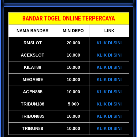
BANDAR TOGEL ONLINE TERPERCAYA
NAMA BANDAR
MIN DEPO
LINK
RMSLOT
20.000
KLIK DI SINI
ACEKSLOT
10.000
KLIK DI SINI
KILAT88
10.000
KLIK DI SINI
MEGA999
10.000
KLIK DI SINI
AGEN855
10.000
KLIK DI SINI
TRIBUN188
5.000
KLIK DI SINI
TRIBUN885
10.000
KLIK DI SINI
TRIBUN88
10.000
KLIK DI SINI