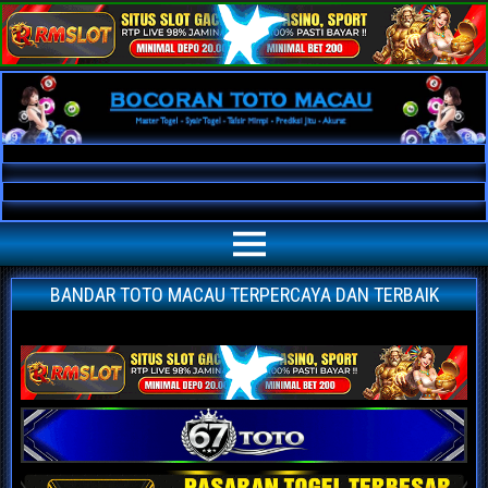
Bocoran Toto Macau AKURAT
Bocoran angka jitu toto macau paling akurat | prediksi situs agen bandar
toto macau terpercaya | nomor main macau | data keluaran macau hari ini
BANDAR TOTO MACAU TERPERCAYA DAN TERBAIK