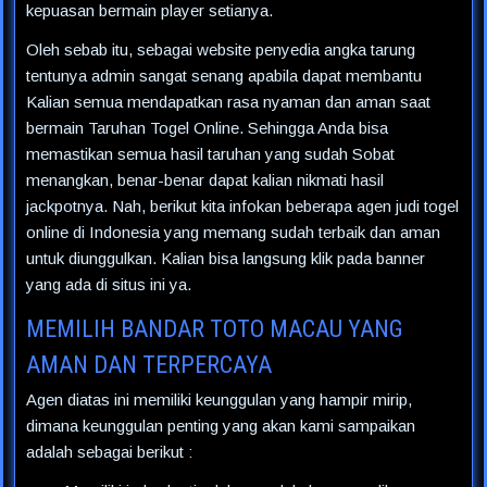
kepuasan bermain player setianya.
Oleh sebab itu, sebagai website penyedia angka tarung
tentunya admin sangat senang apabila dapat membantu
Kalian semua mendapatkan rasa nyaman dan aman saat
bermain Taruhan Togel Online. Sehingga Anda bisa
memastikan semua hasil taruhan yang sudah Sobat
menangkan, benar-benar dapat kalian nikmati hasil
jackpotnya. Nah, berikut kita infokan beberapa agen judi togel
online di Indonesia yang memang sudah terbaik dan aman
untuk diunggulkan. Kalian bisa langsung klik pada banner
yang ada di situs ini ya.
MEMILIH BANDAR TOTO MACAU YANG
AMAN DAN TERPERCAYA
Agen diatas ini memiliki keunggulan yang hampir mirip,
dimana keunggulan penting yang akan kami sampaikan
adalah sebagai berikut :