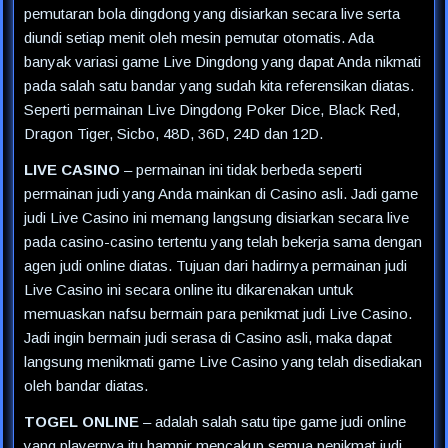
pemutaran bola dingdong yang disiarkan secara live serta
diundi setiap menit oleh mesin pemutar otomatis. Ada
banyak variasi game Live Dingdong yang dapat Anda nikmati
pada salah satu bandar yang sudah kita referensikan diatas.
Seperti permainan Live Dingdong Poker Dice, Black Red,
Dragon Tiger, Sicbo, 48D, 36D, 24D dan 12D.
LIVE CASINO
– permainan ini tidak berbeda seperti
permainan judi yang Anda mainkan di Casino asli. Jadi game
judi Live Casino ini memang langsung disiarkan secara live
pada casino-casino tertentu yang telah bekerja sama dengan
agen judi online diatas. Tujuan dari hadirnya permainan judi
Live Casino ini secara online itu dikarenakan untuk
memuaskan nafsu bermain para penikmat judi Live Casino.
Jadi ingin bermain judi serasa di Casino asli, maka dapat
langsung menikmati game Live Casino yang telah disediakan
oleh bandar diatas.
TOGEL ONLINE
– adalah salah satu tipe game judi online
yang playernya itu hampir mencakup semua penikmat judi