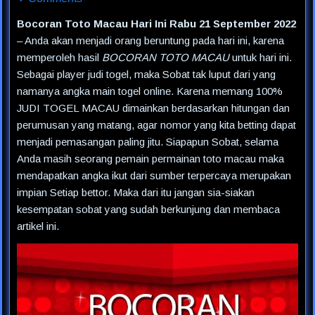
Bocoran Toto Macau Hari Ini Rabu 21 September 2022
– Anda akan menjadi orang beruntung pada hari ini, karena
memperoleh hasil
BOCORAN TOTO MACAU
untuk hari ini.
Sebagai player judi togel, maka Sobat tak luput dari yang
namanya angka main togel online. Karena memang 100%
JUDI TOGEL MACAU dimainkan berdasarkan hitungan dan
perumusan yang matang, agar nomor yang kita betting dapat
menjadi pemasangan paling jitu. Siapapun Sobat, selama
Anda masih seorang pemain permainan toto macau maka
mendapatkan angka ikut dari sumber terpercaya merupakan
impian Setiap bettor. Maka dari itu jangan sia-siakan
kesempatan sobat yang sudah berkunjung dan membaca
artikel ini.