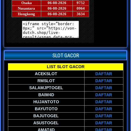
SLOT GACOR
LIST SLOT GACOR
ACEKSLOT
DAFTAR
RMSLOT
DAFTAR
SALAMJPTOGEL
DAFTAR
BAIM4D
DAFTAR
HUJANTOTO
DAFTAR
BAYUTOTO
DAFTAR
BAJUTOGEL
DAFTAR
ASUSTOGEL
DAFTAR
AMAT4D
DAFTAR