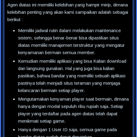
Agen diatas ini memiliki kelebihan yang hampir mirip, dimana
kelebihan penting yang akan kami sampaikan adalah sebagai
berikut :
Memiliki jadwal rutin dalam melakukan maintenance
sistem, sehingga benar-benar bisa dipastikan situs
diatas memiliki manajemen terstruktur yang mengatur
kenyamanan bermain semua member.
Kemudian memiliki aplikasi yang bisa Kalian download
dan langsung gunakan. Hal yang juga bisa kalian
pastikan, bahwa bandar yang memiliki sebuah aplikasi
pastinya telah menjadi situs teraman yang menjaga
kelancaran bermain setiap player.
Mengutamakan kenyaman player saat bermain, dimana
hanya dengan modal sepuluh ribu rupiah saja. Setiap
player yang terdaftar pada agen diatas telah dapat
menikmati setiap game.
Hanya dengan 1 User ID saja, semua game pada
bandar diatas sudah dapat dimainkan.