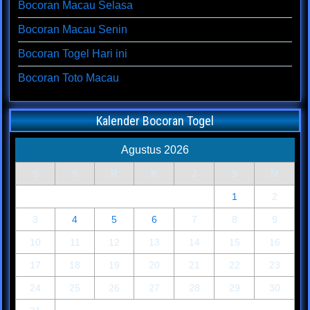
Bocoran Macau Selasa
Bocoran Macau Senin
Bocoran Togel Hari ini
Bocoran Toto Macau
Kalender Bocoran Togel
Agustus 2026
S
S
R
K
J
S
M
1
2
3
4
5
6
7
8
9
10
11
12
13
14
15
16
17
18
19
20
21
22
23
24
25
26
27
28
29
30