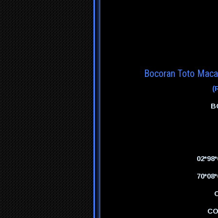
Bocoran Toto Maca
(
B
02*98*
70*08*
CO