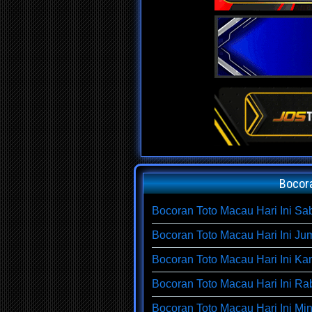
Bocora
Bocoran Toto Macau Hari Ini Sa
Bocoran Toto Macau Hari Ini Ju
Bocoran Toto Macau Hari Ini Ka
Bocoran Toto Macau Hari Ini Ra
Bocoran Toto Macau Hari Ini Mi