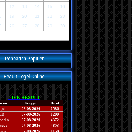
1
12
13
14
15
16
8
19
20
21
22
23
5
26
27
28
29
30
Pencarian Populer
Result Togel Online