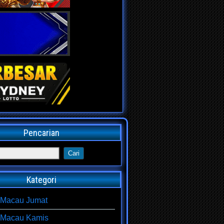
Pencarian
Kategori
 Macau Jumat
 Macau Kamis