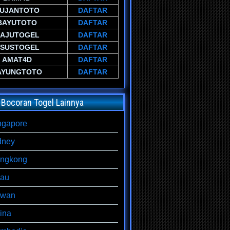
UJANTOTO
DAFTAR
BAYUTOTO
DAFTAR
AJUTOGEL
DAFTAR
SUSTOGEL
DAFTAR
AMAT4D
DAFTAR
AYUNGTOTO
DAFTAR
Bocoran Togel Lainnya
ngapore
dney
ongkong
cau
iwan
ina