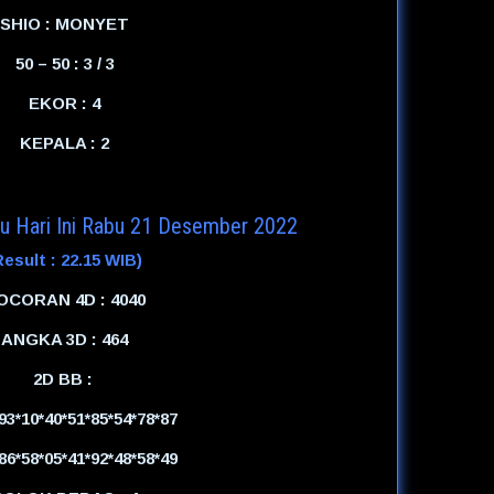
SHIO : MONYET
50 – 50 : 3 / 3
EKOR : 4
KEPALA : 2
u Hari Ini Rabu 21 Desember 2022
Result : 22.15 WIB)
OCORAN 4D : 4040
ANGKA 3D : 464
2D BB :
93*10*40*51*85*54*78*87
86*58*05*41*92*48*58*49