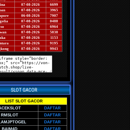
SLOT GACOR
LIST SLOT GACOR
ACEKSLOT
DAFTAR
RMSLOT
DAFTAR
LAMJPTOGEL
DAFTAR
BAIM4D
DAFTAR