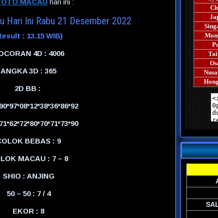
TOTO MACAU
hari ini :
u Hari Ini Rabu 21 Desember 2022
Result : 13.15 WIB)
OCORAN 4D : 4006
ANGKA 3D : 365
2D BB :
90*97*08*12*38*36*86*92
71*62*72*80*70*71*73*90
COLOK BEBAS : 9
LOK MACAU : 7 – 8
SHIO : ANJING
50 – 50 : 7 / 4
SA
EKOR : 8