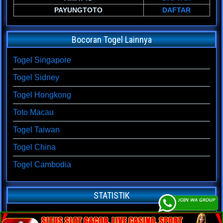
PAYUNGTOTO
DAFTAR
Bocoran Togel Lainnya
Togel Singapore
Togel Sidney
Togel Hongkong
Toto Macau
Togel Taiwan
Togel China
Togel Cambodia
STATISTIK