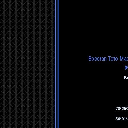
Bocoran Toto Mac
(
B
78*25*
56*91*