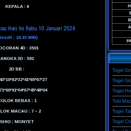
H
KEPALA : 6
B
A
au Hari Ini Rabu 10 Januari 2024
Result : 16.15 WIB)
P
OCORAN 4D : 3501
ANGKA 3D : 591
2D BB :
Togel Si
43*10*62*32*41*65*67*27
Togel Si
71*60*91*04*67*45*48*04
Togel H
COLOK BEBAS : 1
Toto Ma
LOK MACAU : 7 – 2
Togel Ta
SHIO : MONYET
Togel Ch