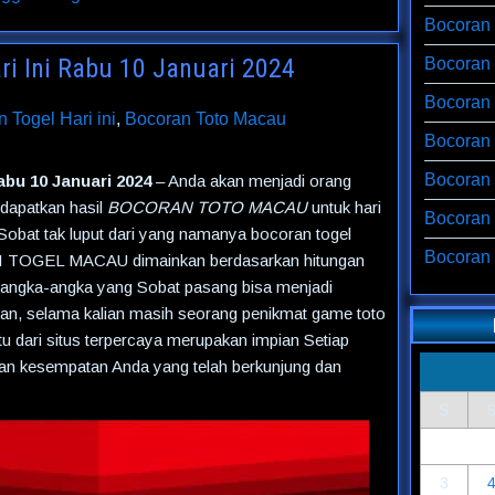
Bocoran
i Ini Rabu 10 Januari 2024
Bocoran
Bocoran
 Togel Hari ini
,
Bocoran Toto Macau
Bocoran
Bocoran
bu 10 Januari 2024
– Anda akan menjadi orang
ndapatkan hasil
BOCORAN TOTO MACAU
untuk hari
Bocoran 
a Sobat tak luput dari yang namanya bocoran togel
Bocoran
I TOGEL MACAU dimainkan berdasarkan hitungan
angka-angka yang Sobat pasang bisa menjadi
lian, selama kalian masih seorang penikmat game toto
 dari situs terpercaya merupakan impian Setiap
iakan kesempatan Anda yang telah berkunjung dan
S
3