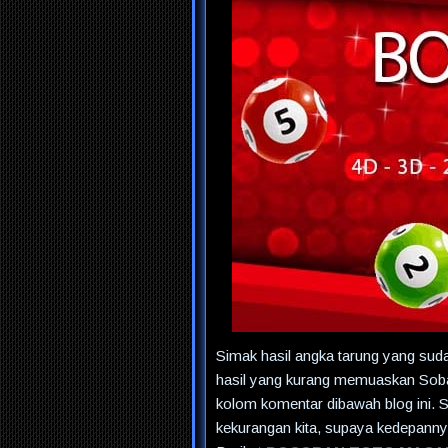
Simak hasil angka tarung yang suda
hasil yang kurang memuaskan Sobat
kolom komentar dibawah blog ini.
kekurangan kita, supaya kedepannya