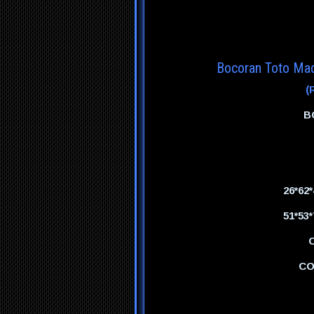
Bocoran Toto Mac
(
B
26*62*
51*53*
CO