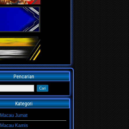
Pencarian
Kategori
 Macau Jumat
 Macau Kamis