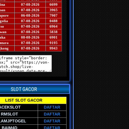
SLOT GACOR
LIST SLOT GACOR
ACEKSLOT
DAFTAR
RMSLOT
DAFTAR
LAMJPTOGEL
DAFTAR
BAIM4D
DAFTAR