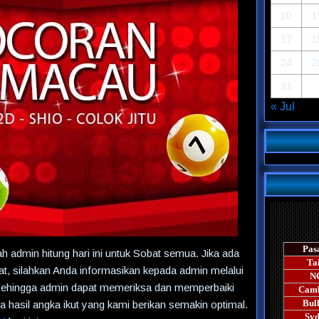
10
1
17
1
24
2
31
« Jul
h admin hitung hari ini untuk Sobat semua. Jika ada
, silahkan Anda informasikan kepada admin melalui
 Sehingga admin dapat memeriksa dan memperbaiki
 hasil angka ikut yang kami berikan semakin optimal.