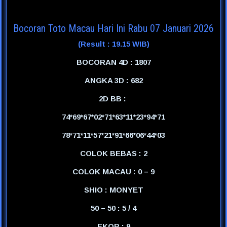
Bocoran Toto Macau Hari Ini Rabu 07 Januari 2026
(Result : 19.15 WIB)
BOCORAN 4D : 1807
ANGKA 3D : 682
2D BB :
74*69*67*02*71*63*11*23*94*71
78*71*11*57*21*91*66*06*44*03
COLOK BEBAS : 2
COLOK MACAU : 0 – 9
SHIO : MONYET
50 – 50 : 5 / 4
EKOR : 9