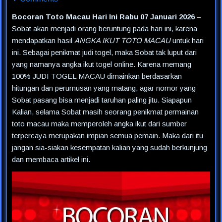
Bocoran Toto Macau Hari Ini Rabu 07 Januari 2026
–
Sobat akan menjadi orang beruntung pada hari ini, karena
mendapatkan hasil
ANGKA IKUT TOTO MACAU
untuk hari
ini. Sebagai penikmat judi togel, maka Sobat tak luput dari
yang namanya angka ikut togel online. Karena memang
100% JUDI TOGEL MACAU dimainkan berdasarkan
hitungan dan perumusan yang matang, agar nomor yang
Sobat pasang bisa menjadi taruhan paling jitu. Siapapun
Kalian, selama Sobat masih seorang penikmat permainan
toto macau maka memperoleh angka ikut dari sumber
terpercaya merupakan impian semua pemain. Maka dari itu
jangan sia-siakan kesempatan kalian yang sudah berkunjung
dan membaca artikel ini.