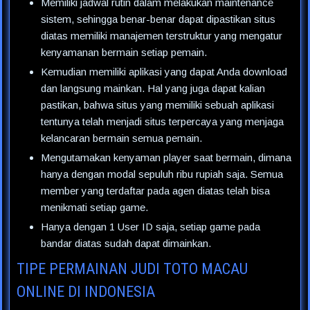
Memiliki jadwal rutin dalam melakukan maintenance
sistem, sehingga benar-benar dapat dipastikan situs
diatas memiliki manajemen terstruktur yang mengatur
kenyamanan bermain setiap pemain.
Kemudian memiliki aplikasi yang dapat Anda download
dan langsung mainkan. Hal yang juga dapat kalian
pastikan, bahwa situs yang memiliki sebuah aplikasi
tentunya telah menjadi situs terpercaya yang menjaga
kelancaran bermain semua pemain.
Mengutamakan kenyaman player saat bermain, dimana
hanya dengan modal sepuluh ribu rupiah saja. Semua
member yang terdaftar pada agen diatas telah bisa
menikmati setiap game.
Hanya dengan 1 User ID saja, setiap game pada
bandar diatas sudah dapat dimainkan.
TIPE PERMAINAN JUDI TOTO MACAU
ONLINE DI INDONESIA