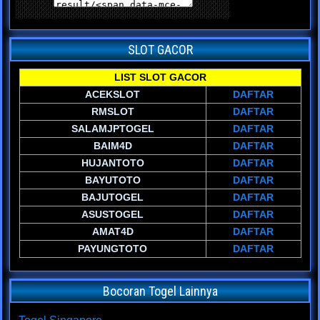
SLOT GACOR
LIST SLOT GACOR
ACEKSLOT
DAFTAR
RMSLOT
DAFTAR
SALAMJPTOGEL
DAFTAR
BAIM4D
DAFTAR
HUJANTOTO
DAFTAR
BAYUTOTO
DAFTAR
BAJUTOGEL
DAFTAR
ASUSTOGEL
DAFTAR
AMAT4D
DAFTAR
PAYUNGTOTO
DAFTAR
Bocoran Togel Lainnya