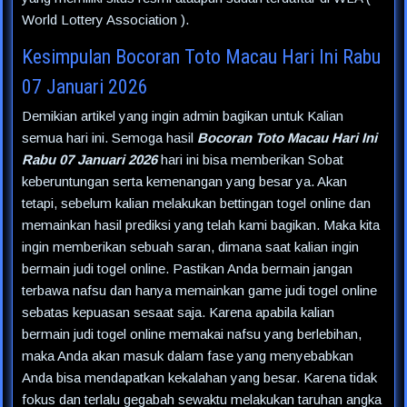
World Lottery Association ).
Kesimpulan Bocoran Toto Macau Hari Ini Rabu
07 Januari 2026
Demikian artikel yang ingin admin bagikan untuk Kalian
semua hari ini. Semoga hasil
Bocoran Toto Macau Hari Ini
Rabu 07 Januari 2026
hari ini bisa memberikan Sobat
keberuntungan serta kemenangan yang besar ya. Akan
tetapi, sebelum kalian melakukan bettingan togel online dan
memainkan hasil prediksi yang telah kami bagikan. Maka kita
ingin memberikan sebuah saran, dimana saat kalian ingin
bermain judi togel online. Pastikan Anda bermain jangan
terbawa nafsu dan hanya memainkan game judi togel online
sebatas kepuasan sesaat saja. Karena apabila kalian
bermain judi togel online memakai nafsu yang berlebihan,
maka Anda akan masuk dalam fase yang menyebabkan
Anda bisa mendapatkan kekalahan yang besar. Karena tidak
fokus dan terlalu gegabah sewaktu melakukan taruhan angka