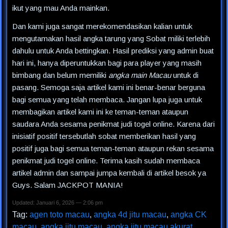
ikut yang mau Anda mainkan.
Dan kami juga sangat merekomendasikan kalian untuk
mengutamakan hasil angka tarung yang Sobat miliki terlebih
dahulu untuk Anda bettingkan. Hasil prediksi yang admin buat
hari ini, hanya diperuntukkan bagi para player yang masih
bimbang dan belum memiliki
angka main Macau
untuk di
pasang. Semoga saja artikel kami ini benar-benar berguna
bagi semua yang telah membaca. Jangan lupa juga untuk
membagikan artikel kami ini ke teman-teman ataupun
saudara Anda sesama penikmat judi togel online. Karena dari
inisiatif positif tersebutlah sobat memberikan hasil yang
positif juga bagi semua teman-teman ataupun rekan sesama
penikmat judi togel online. Terima kasih sudah membaca
artikel admin dan sampai jumpa kembali di artikel besok ya
Guys. Salam JACKPOT MANIA!
Updated: Januari 6, 2026 — 2:06 pm
Tag:
agen toto macau
,
angka 4d jitu macau
,
angka CK
macau
,
angka jitu macau
,
angka jitu macau akurat
,