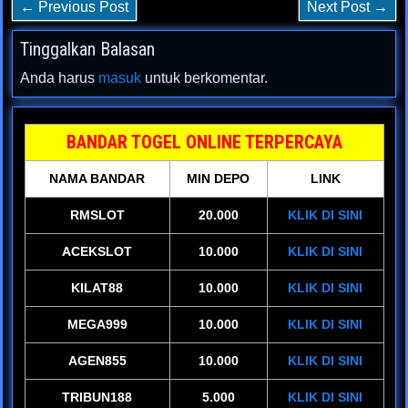
← Previous Post
Next Post →
Tinggalkan Balasan
Anda harus
masuk
untuk berkomentar.
BANDAR TOGEL ONLINE TERPERCAYA
NAMA BANDAR
MIN DEPO
LINK
RMSLOT
20.000
KLIK DI SINI
ACEKSLOT
10.000
KLIK DI SINI
KILAT88
10.000
KLIK DI SINI
MEGA999
10.000
KLIK DI SINI
AGEN855
10.000
KLIK DI SINI
TRIBUN188
5.000
KLIK DI SINI