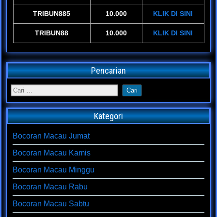
TRIBUN885
10.000
KLIK DI SINI
TRIBUN88
10.000
KLIK DI SINI
Pencarian
Kategori
Bocoran Macau Jumat
Bocoran Macau Kamis
Bocoran Macau Minggu
Bocoran Macau Rabu
Bocoran Macau Sabtu