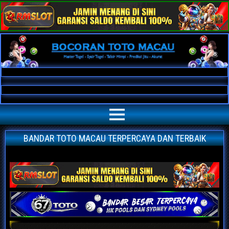
Bocoran Toto Macau AKURAT
Bocoran angka jitu toto macau paling akurat | prediksi situs agen bandar
toto macau terpercaya | nomor main macau | data keluaran macau hari ini
BANDAR TOTO MACAU TERPERCAYA DAN TERBAIK