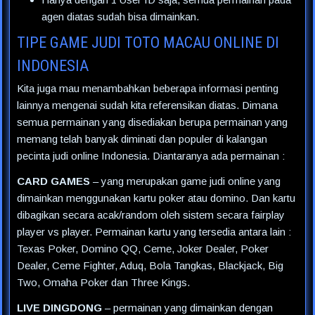
agen diatas sudah bisa dimainkan.
TIPE GAME JUDI TOTO MACAU ONLINE DI
INDONESIA
Kita juga mau menambahkan beberapa informasi penting
lainnya mengenai sudah kita referensikan diatas. Dimana
semua permainan yang disediakan berupa permainan yang
memang telah banyak diminati dan populer di kalangan
pecinta judi online Indonesia. Diantaranya ada permainan :
CARD GAMES
– yang merupakan game judi online yang
dimainkan menggunakan kartu poker atau domino. Dan kartu
dibagikan secara acak/random oleh sistem secara fairplay
player vs player. Permainan kartu yang tersedia antara lain :
Texas Poker, Domino QQ, Ceme, Joker Dealer, Poker
Dealer, Ceme Fighter, Aduq, Bola Tangkas, Blackjack, Big
Two, Omaha Poker dan Three Kings.
LIVE DINGDONG
– permainan yang dimainkan dengan