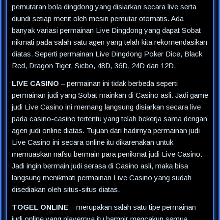
pemutaran bola dingdong yang disiarkan secara live serta
diundi setiap menit oleh mesin pemutar otomatis. Ada
banyak variasi permainan Live Dingdong yang dapat Sobat
nikmati pada salah satu agen yang telah kita rekomendasikan
diatas. Seperti permainan Live Dingdong Poker Dice, Black
Red, Dragon Tiger, Sicbo, 48D, 36D, 24D dan 12D.
LIVE CASINO
– permainan ini tidak berbeda seperti
permainan judi yang Sobat mainkan di Casino asli. Jadi game
judi Live Casino ini memang langsung disiarkan secara live
pada casino-casino tertentu yang telah bekerja sama dengan
agen judi online diatas. Tujuan dari hadirnya permainan judi
Live Casino ini secara online itu dikarenakan untuk
memuaskan nafsu bermain para penikmat judi Live Casino.
Jadi ingin bermain judi serasa di Casino asli, maka bisa
langsung menikmati permainan Live Casino yang sudah
disediakan oleh situs-situs diatas.
TOGEL ONLINE
– merupakan salah satu tipe permainan
judi online yang playernya itu hampir mencakup semua