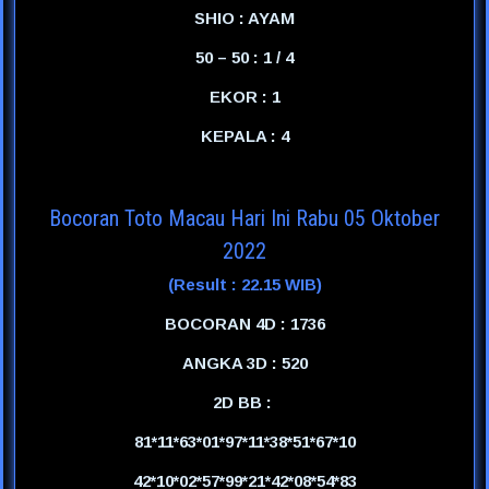
SHIO : AYAM
50 – 50 : 1 / 4
EKOR : 1
KEPALA : 4
Bocoran Toto Macau Hari Ini Rabu 05 Oktober
2022
(Result : 22.15 WIB)
BOCORAN 4D : 1736
ANGKA 3D : 520
2D BB :
81*11*63*01*97*11*38*51*67*10
42*10*02*57*99*21*42*08*54*83