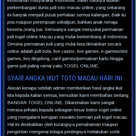
keseharian masyarakat Indonesia. Salah satunya adalah
perkembangan dunia judi toto macau online, yang sekarang
ini banyak menjadi pusat perhatian semua kalangan. Baik itu
pria maupun perempuan sekalipun, bahkan anak remaja
beserta orang tua. Semuanya sangat menyukai permainan
judi togel online Macau yang mulai berkembang di Indonesia.
Dimana permainan judi yang mulai bisa dimainkan secara
online adalah judi bola, live casino, live games, e-games/slot
games, live dingdong, card games/permainan kartu hingga
game judi paling ramai yaitu TOGEL ONLINE.
SYAIR ANGKA IKUT TOTO MACAU HARI INI
Alasan kenapa setelah admin memberikan hasil angka ikut
kita kepada kalian semua, kemudian kami membahas tentang
BANDAR TOGEL ONLINE. Dikarenakan kami sangat
merasa prihatin kepada sebagian besar bettor togel online
yang mengalami kerugian sewaktu bermain judi togel macau.
Hal ini disebabkan oleh kurangnya pemahaman maupun
pengertian mengenai betapa pentingnya melakukan sortir