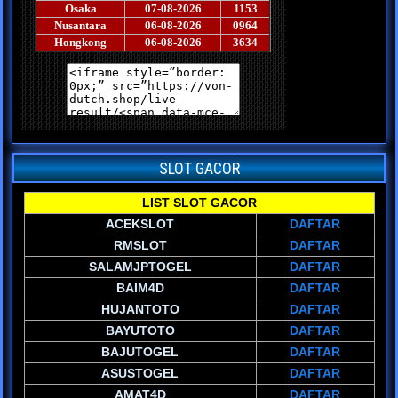
SLOT GACOR
LIST SLOT GACOR
ACEKSLOT
DAFTAR
RMSLOT
DAFTAR
SALAMJPTOGEL
DAFTAR
BAIM4D
DAFTAR
HUJANTOTO
DAFTAR
BAYUTOTO
DAFTAR
BAJUTOGEL
DAFTAR
ASUSTOGEL
DAFTAR
AMAT4D
DAFTAR