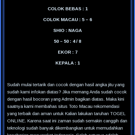
COLOK BEBAS : 1
COLOK MACAU : 5 – 6
SHIO : NAGA
50 – 50 : 4 / 8
EKOR : 7
KEPALA : 1
Sudah mulai tertarik dan cocok dengan hasil angka jitu yang
sudah kami infokan diatas? Jika memang Anda sudah cocok
dengan hasil bocoran yang Admin bagikan diatas. Maka kini
saatnya kami membahas situs Toto Macau rekomendasi
yang terbaik dan aman untuk Kalian lakukan taruhan TOGEL
ONLINE. Karena saat ini zaman sudah semakin canggih dan
teknologi sudah banyak dikembangkan untuk memudahkan