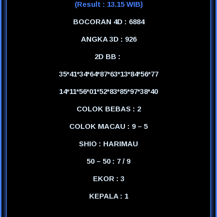
(Result : 13.15 WIB)
BOCORAN 4D : 6884
ANGKA 3D : 926
2D BB :
35*41*34*64*87*63*13*84*56*77
14*11*56*01*52*83*85*97*38*40
COLOK BEBAS : 2
COLOK MACAU : 9 – 5
SHIO : HARIMAU
50 – 50 : 7 / 9
EKOR : 3
KEPALA : 1