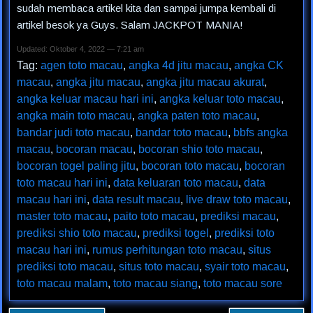
sudah membaca artikel kita dan sampai jumpa kembali di
artikel besok ya Guys. Salam JACKPOT MANIA!
Updated: Oktober 4, 2022 — 7:21 am
Tag:
agen toto macau
,
angka 4d jitu macau
,
angka CK
macau
,
angka jitu macau
,
angka jitu macau akurat
,
angka keluar macau hari ini
,
angka keluar toto macau
,
angka main toto macau
,
angka paten toto macau
,
bandar judi toto macau
,
bandar toto macau
,
bbfs angka
macau
,
bocoran macau
,
bocoran shio toto macau
,
bocoran togel paling jitu
,
bocoran toto macau
,
bocoran
toto macau hari ini
,
data keluaran toto macau
,
data
macau hari ini
,
data result macau
,
live draw toto macau
,
master toto macau
,
paito toto macau
,
prediksi macau
,
prediksi shio toto macau
,
prediksi togel
,
prediksi toto
macau hari ini
,
rumus perhitungan toto macau
,
situs
prediksi toto macau
,
situs toto macau
,
syair toto macau
,
toto macau malam
,
toto macau siang
,
toto macau sore