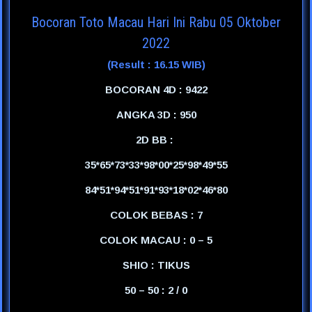
Bocoran Toto Macau Hari Ini Rabu 05 Oktober
2022
(Result : 16.15 WIB)
BOCORAN 4D : 9422
ANGKA 3D : 950
2D BB :
35*65*73*33*98*00*25*98*49*55
84*51*94*51*91*93*18*02*46*80
COLOK BEBAS : 7
COLOK MACAU : 0 – 5
SHIO : TIKUS
50 – 50 : 2 / 0