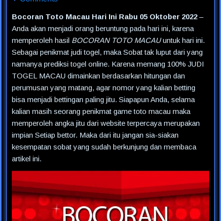
Bocoran Toto Macau Hari Ini Rabu 05 Oktober 2022
–
Anda akan menjadi orang beruntung pada hari ini, karena
memperoleh hasil
BOCORAN TOTO MACAU
untuk hari ini.
Sebagai penikmat judi togel, maka Sobat tak luput dari yang
namanya prediksi togel online. Karena memang 100% JUDI
TOGEL MACAU dimainkan berdasarkan hitungan dan
perumusan yang matang, agar nomor yang kalian betting
bisa menjadi bettingan paling jitu. Siapapun Anda, selama
kalian masih seorang penikmat game toto macau maka
memperoleh angka jitu dari website terpercaya merupakan
impian Setiap bettor. Maka dari itu jangan sia-siakan
kesempatan sobat yang sudah berkunjung dan membaca
artikel ini.